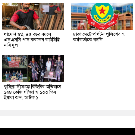
থামেনি স্বপ্ন, ৪৫ বছর বয়সে
ঢাকা মেট্রোপলিটন পুলিশের ৭
এসএসসি পাস করলেন কাঠমিস্ত্রি
কর্মকর্তাকে বদলি
নাসিমুল
কুমিল্লা সীমান্তে বিজিবির অভিযানে
১২৪ কেজি গাঁ’জা ও ১০০ পিস
ইয়াবা জব্দ, আটক ১