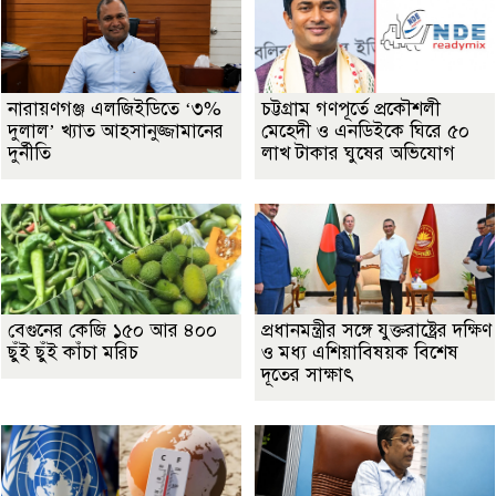
নারায়ণগঞ্জ এলজিইডিতে ‘৩%
চট্টগ্রাম গণপূর্তে প্রকৌশলী
দুলাল’ খ্যাত আহসানুজ্জামানের
মেহেদী ও এনডিইকে ঘিরে ৫০
দুর্নীতি
লাখ টাকার ঘুষের অভিযোগ
বেগুনের কেজি ১৫০ আর ৪০০
প্রধানমন্ত্রীর সঙ্গে যুক্তরাষ্ট্রের দক্ষিণ
ছুঁই ছুঁই কাঁচা মরিচ
ও মধ্য এশিয়াবিষয়ক বিশেষ
দূতের সাক্ষাৎ