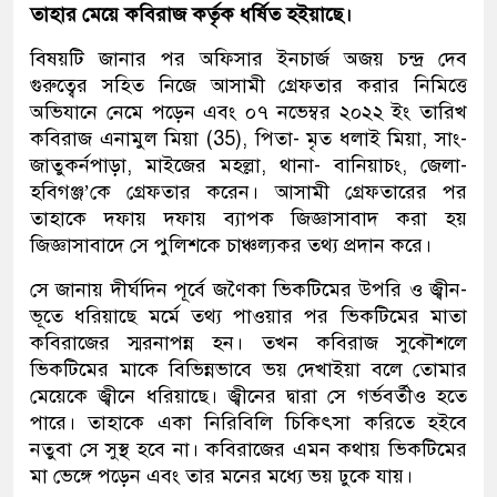
তাহার মেয়ে কবিরাজ কর্তৃক ধর্ষিত হইয়াছে।
বিষয়টি জানার পর অফিসার ইনচার্জ অজয় চন্দ্র দেব
গুরুত্বের সহিত নিজে আসামী গ্রেফতার করার নিমিত্তে
অভিযানে নেমে পড়েন এবং ০৭ নভেম্বর ২০২২ ইং তারিখ
কবিরাজ এনামুল মিয়া (35), পিতা- মৃত ধলাই মিয়া, সাং-
জাতুকর্নপাড়া, মাইজের মহল্লা, থানা- বানিয়াচং, জেলা-
হবিগঞ্জ’কে গ্রেফতার করেন। আসামী গ্রেফতারের পর
তাহাকে দফায় দফায় ব্যাপক জিজ্ঞাসাবাদ করা হয়
জিজ্ঞাসাবাদে সে পুলিশকে চাঞ্চল্যকর তথ্য প্রদান করে।
সে জানায় দীর্ঘদিন পূর্বে জণৈকা ভিকটিমের উপরি ও জ্বীন-
ভূতে ধরিয়াছে মর্মে তথ্য পাওয়ার পর ভিকটিমের মাতা
কবিরাজের স্মরনাপন্ন হন। তখন কবিরাজ সুকৌশলে
ভিকটিমের মাকে বিভিন্নভাবে ভয় দেখাইয়া বলে তোমার
মেয়েকে জ্বীনে ধরিয়াছে। জ্বীনের দ্বারা সে গর্ভবর্তীও হতে
পারে। তাহাকে একা নিরিবিলি চিকিৎসা করিতে হইবে
নতুবা সে সুস্থ হবে না। কবিরাজের এমন কথায় ভিকটিমের
মা ভেঙ্গে পড়েন এবং তার মনের মধ্যে ভয় ঢুকে যায়।