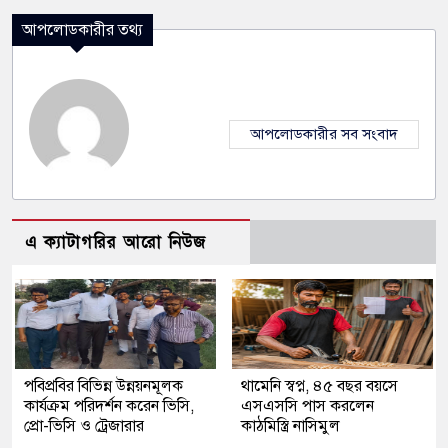
আপলোডকারীর তথ্য
আপলোডকারীর সব সংবাদ
এ ক্যাটাগরির আরো নিউজ
পবিপ্রবির বিভিন্ন উন্নয়নমূলক
থামেনি স্বপ্ন, ৪৫ বছর বয়সে
কার্যক্রম পরিদর্শন করেন ভিসি,
এসএসসি পাস করলেন
প্রো-ভিসি ও ট্রেজারার
কাঠমিস্ত্রি নাসিমুল