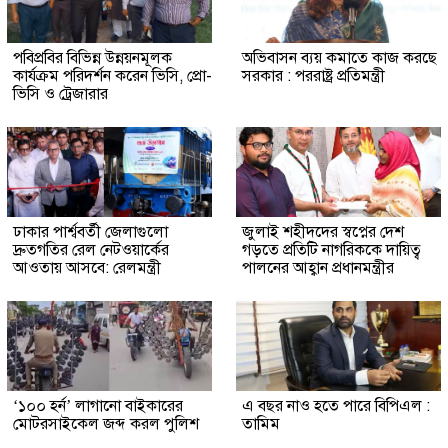
পবিপ্রবির বিভিন্ন উন্নয়নমূলক
অভিবাসন ব্যয় কমা‌তে কাজ কর‌ছে
কার্যক্রম পরিদর্শন করেন ভিসি, প্রো-
সরকার : পররাষ্ট্র প্রতিমন্ত্রী
ভিসি ও ট্রেজারার
ঢাকার পার্শ্ববর্তী জেলাগুলো
জুলাই শহীদদের স্বপ্নের দেশ
দ্রুতগতির রেল নেটওয়ার্কের
গড়তে প্রতিটি নাগরিককে দায়িত্ব
আওতায় আসবে: রেলমন্ত্রী
পালনের আহ্বান প্রধানমন্ত্রীর
‘১০০ হর্ন’ লাগানো বাইকারের
এ বছর নাও হতে পারে বিপিএল :
মোটরসাইকেল জব্দ করল পুলিশ
তামিম