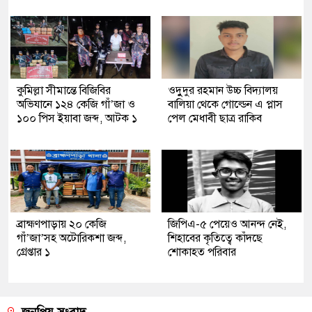
কুমিল্লা সীমান্তে বিজিবির
ওদুুদুর রহমান উচ্চ বিদ্যালয়
অভিযানে ১২৪ কেজি গাঁ’জা ও
বালিয়া থেকে গোল্ডেন এ প্লাস
১০০ পিস ইয়াবা জব্দ, আটক ১
পেল মেধাবী ছাত্র রাকিব
ব্রাহ্মণপাড়ায় ২০ কেজি
জিপিএ-৫ পেয়েও আনন্দ নেই,
গাঁ’জা’সহ অটোরিকশা জব্দ,
শিহাবের কৃতিত্বে কাঁদছে
গ্রেপ্তার ১
শোকাহত পরিবার