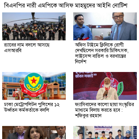
বিএনপির নারী এমপিকে আসিফ মাহমুদের আইনি নোটিশ
র‍্যাবের নাম বদলে আসছে
অফিস টাইমে ক্লিনিকে রোগী
এসআরবি
দেখছিলেন সরকারি চিকিৎসক,
লাইসেন্স বাতিল ও বরখাস্তের
নির্দেশ
ঢাকা মেট্রোপলিটন পুলিশের ১২
ফ্যাসিবাদের কালো ছায়া সংস্কৃতির
ঊর্ধ্বতন কর্মকর্তাকে বদলি
মাধ্যমে বিদায় করতে হবে :
শফিকুর রহমান