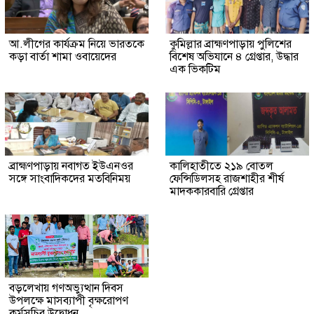
আ.লীগের কার্যক্রম নিয়ে ভারতকে
কুমিল্লার ব্রাহ্মণপাড়ায় পুলিশের
কড়া বার্তা শামা ওবায়েদের
বিশেষ অভিযানে ৪ গ্রেপ্তার, উদ্ধার
এক ভিকটিম
ব্রাহ্মণপাড়ায় নবাগত ইউএনওর
কালিহাতীতে ২১৯ বোতল
সঙ্গে সাংবাদিকদের মতবিনিময়
ফেন্সিডিলসহ রাজশাহীর শীর্ষ
মাদককারবারি গ্রেপ্তার
বড়লেখায় গণঅভ্যুত্থান দিবস
উপলক্ষে মাসব্যাপী বৃক্ষরোপণ
কর্মসূচির উদ্বোধন