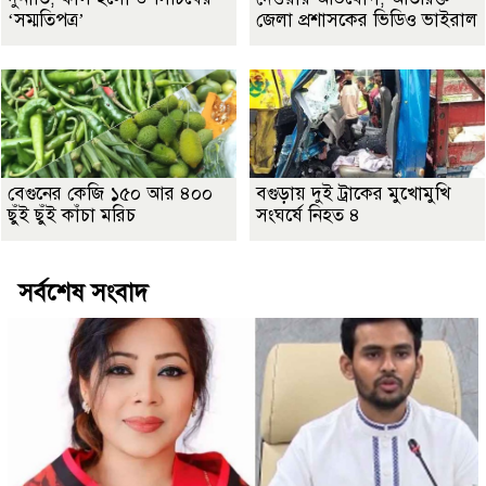
‘সম্মতিপত্র’
জেলা প্রশাসকের ভিডিও ভাইরাল
বেগুনের কেজি ১৫০ আর ৪০০
বগুড়ায় দুই ট্রাকের মুখোমুখি
ছুঁই ছুঁই কাঁচা মরিচ
সংঘর্ষে নিহত ৪
সর্বশেষ সংবাদ