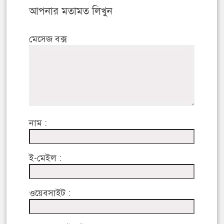
আপনার মতামত লিখুন
মেসেজ বক্স
নাম :
ই-মেইল :
ওয়েবসাইট :