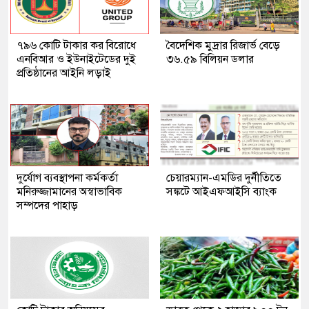
৭৯৬ কোটি টাকার কর বিরোধে
বৈদেশিক মুদ্রার রিজার্ভ বেড়ে
এনবিআর ও ইউনাইটেডের দুই
৩৬.৫৯ বিলিয়ন ডলার
প্রতিষ্ঠানের আইনি লড়াই
দুর্যোগ ব্যবস্থাপনা কর্মকর্তা
চেয়ারম্যান-এমডির দুর্নীতিতে
মনিরুজ্জামানের অস্বাভাবিক
সঙ্কটে আইএফআইসি ব্যাংক
সম্পদের পাহাড়