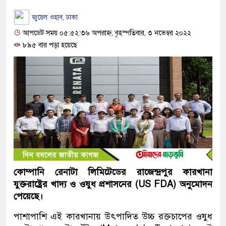
জুয়েল ওহাব, ঢাকা
আপডেট সময় ০৫:৫২:৩৬ অপরাহ্ন, বৃহস্পতিবার, ৩ নভেম্বর ২০২২
৮৯৫ বার পড়া হয়েছে
কোম্পানি রেনাটা লিমিটেডের রাজেন্দ্রপুর কারখানা
যুক্তরাষ্ট্রের খাদ্য ও ওষুধ প্রশাসনের (US FDA) অনুমোদন
পেয়েছে।
পাশাপাশি এই কারখানায় উৎপাদিত উচ্চ রক্তচাপের ওষুধ