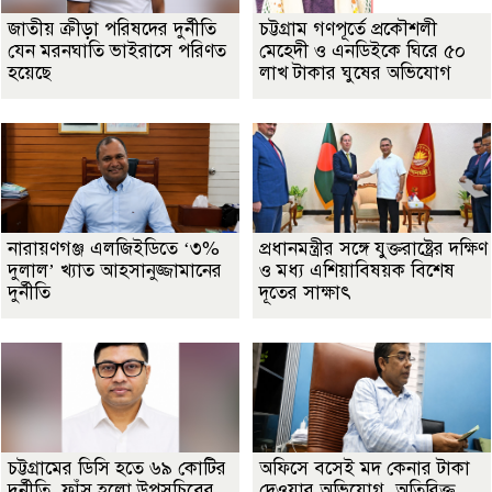
জাতীয় ক্রীড়া পরিষদের দুর্নীতি
চট্টগ্রাম গণপূর্তে প্রকৌশলী
যেন মরনঘাতি ভাইরাসে পরিণত
মেহেদী ও এনডিইকে ঘিরে ৫০
হয়েছে
লাখ টাকার ঘুষের অভিযোগ
নারায়ণগঞ্জ এলজিইডিতে ‘৩%
প্রধানমন্ত্রীর সঙ্গে যুক্তরাষ্ট্রের দক্ষিণ
দুলাল’ খ্যাত আহসানুজ্জামানের
ও মধ্য এশিয়াবিষয়ক বিশেষ
দুর্নীতি
দূতের সাক্ষাৎ
চট্টগ্রামের ডিসি হতে ৬৯ কোটির
অফিসে বসেই মদ কেনার টাকা
দুর্নীতি, ফাঁস হলো উপসচিবের
দেওয়ার অভিযোগ, অতিরিক্ত