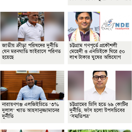
জাতীয় ক্রীড়া পরিষদের দুর্নীতি
চট্টগ্রাম গণপূর্তে প্রকৌশলী
যেন মরনঘাতি ভাইরাসে পরিণত
মেহেদী ও এনডিইকে ঘিরে ৫০
হয়েছে
লাখ টাকার ঘুষের অভিযোগ
নারায়ণগঞ্জ এলজিইডিতে ‘৩%
চট্টগ্রামের ডিসি হতে ৬৯ কোটির
দুলাল’ খ্যাত আহসানুজ্জামানের
দুর্নীতি, ফাঁস হলো উপসচিবের
দুর্নীতি
‘সম্মতিপত্র’