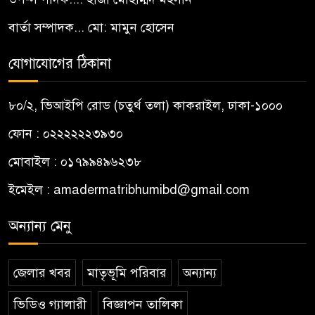
বার্তা সম্পাদক... মো: মামুন হোসেন
যোগাযোগের ঠিকানা
৮০/২, ভিআইপি রোড (চতুর্থ তলা) কাকরাইল, ঢাকা-১০০০
ফোন : ০২২২২২২৩৯৩০
মোবাইল : ০১৭৯৯৪৯৬২৩৮
ইমেইল :
amadermatribhumibd@gmail.com
অন্যান্য মেনু
জেলার খবর
মাতৃভূমি পরিবার
অন্যান্য
ভিডিও গ্যালারী
বিজ্ঞাপন তালিকা