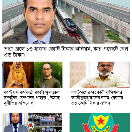
পদ্মা রেলে ১৩ হাজার কোটি টাকার অনিয়ম, কার পকেটে গেল
এত টাকা?
কাস্টমস কর্মকর্তা কাজী সুলতানা
কাস্টমসের সহকারী কমিশনার
দম্পতির ‘সম্পদের পাহাড়’, উঠছে
আতীকুজ্জামানের নামে-বেনামে
দুর্নীতির অভিযোগ
৫০ কোটি টাকার সম্পদ