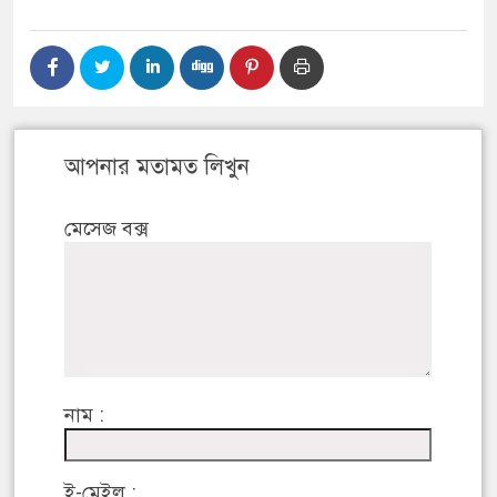
আপনার মতামত লিখুন
মেসেজ বক্স
নাম :
ই-মেইল :