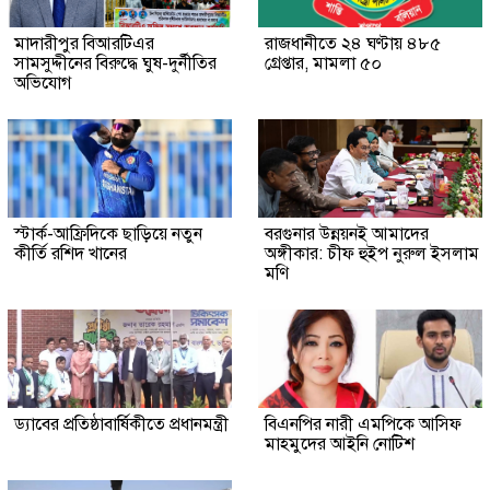
মাদারীপুর বিআরটিএর
রাজধানীতে ২৪ ঘণ্টায় ৪৮৫
সামসুদ্দীনের বিরুদ্ধে ঘুষ-দুর্নীতির
গ্রেপ্তার, মামলা ৫০
অভিযোগ
স্টার্ক-আফ্রিদিকে ছাড়িয়ে নতুন
বরগুনার উন্নয়নই আমাদের
কীর্তি রশিদ খানের
অঙ্গীকার: চীফ হুইপ নুরুল ইসলাম
মণি
ড্যাবের প্রতিষ্ঠাবার্ষিকীতে প্রধানমন্ত্রী
বিএনপির নারী এমপিকে আসিফ
মাহমুদের আইনি নোটিশ