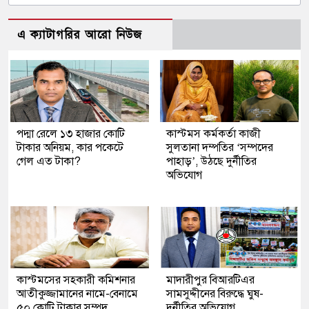
এ ক্যাটাগরির আরো নিউজ
পদ্মা রেলে ১৩ হাজার কোটি
কাস্টমস কর্মকর্তা কাজী
টাকার অনিয়ম, কার পকেটে
সুলতানা দম্পতির ‘সম্পদের
গেল এত টাকা?
পাহাড়’, উঠছে দুর্নীতির
অভিযোগ
কাস্টমসের সহকারী কমিশনার
মাদারীপুর বিআরটিএর
আতীকুজ্জামানের নামে-বেনামে
সামসুদ্দীনের বিরুদ্ধে ঘুষ-
৫০ কোটি টাকার সম্পদ
দুর্নীতির অভিযোগ