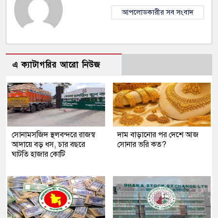
আপলোডকারীর সব সংবাদ
এ ক্যাটাগরির আরো নিউজ
সোনামসজিদ স্থলবন্দরে রাজস্ব
দাম বাড়ানোর পর দেশে আজ
আদায়ে বড় ধস, চার বছরে
সোনার ভরি কত?
ঘাটতি হাজার কোটি