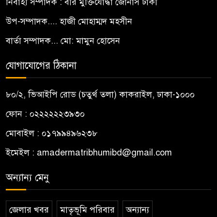
নির্বাহী সম্পাদক : বীর মুক্তিযোদ্ধা জোনাস ঢাকী
উপ-সম্পাদক.... হাজী মোহাম্মদ মহসীন
বার্তা সম্পাদক... মো: মামুন হোসেন
যোগাযোগের ঠিকানা
৮০/২, ভিআইপি রোড (চতুর্থ তলা) কাকরাইল, ঢাকা-১০০০
ফোন : ০২২২২২২৩৯৩০
মোবাইল : ০১৭৯৯৪৯৬২৩৮
ইমেইল :
amadermatribhumibd@gmail.com
অন্যান্য মেনু
জেলার খবর
মাতৃভূমি পরিবার
অন্যান্য