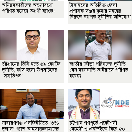
অনিয়মকারীদের অভয়ারণ্যে
টাঙ্গাইলের অতিরিক্ত জেলা
পরিণত হয়েছে অগ্রণী ব্যাংক!
প্রশাসক সঞ্জয় কুমার মহন্তের
বিরুদ্ধে ব্যাপক দুর্নীতির অভিযোগ
চট্টগ্রামের ডিসি হতে ৬৯ কোটির
জাতীয় ক্রীড়া পরিষদের দুর্নীতি
দুর্নীতি, ফাঁস হলো উপসচিবের
যেন মরনঘাতি ভাইরাসে পরিণত
‘সম্মতিপত্র’
হয়েছে
নারায়ণগঞ্জ এলজিইডিতে ‘৩%
চট্টগ্রাম গণপূর্তে প্রকৌশলী
দুলাল’ খ্যাত আহসানুজ্জামানের
মেহেদী ও এনডিইকে ঘিরে ৫০