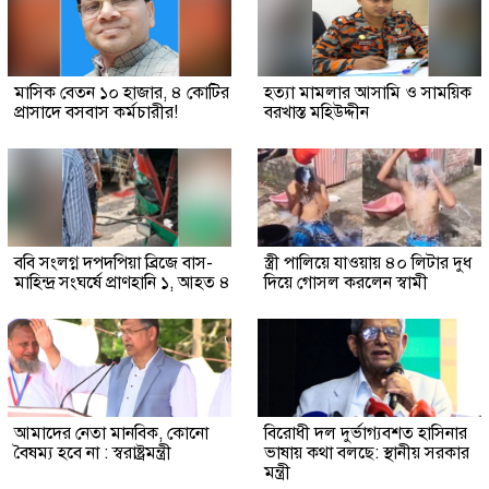
মাসিক বেতন ১০ হাজার, ৪ কোটির
হত্যা মামলার আসামি ও সাময়িক
প্রাসাদে বসবাস কর্মচারীর!
বরখাস্ত মহিউদ্দীন
ববি সংলগ্ন দপদপিয়া ব্রিজে বাস-
স্ত্রী পালিয়ে যাওয়ায় ৪০ লিটার দুধ
মাহিন্দ্র সংঘর্ষে প্রাণহানি ১, আহত ৪
দিয়ে গোসল করলেন স্বামী
আমাদের নেতা মানবিক, কোনো
বিরোধী দল দুর্ভাগ্যবশত হাসিনার
বৈষম্য হবে না : স্বরাষ্ট্রমন্ত্রী
ভাষায় কথা বলছে: স্থানীয় সরকার
মন্ত্রী