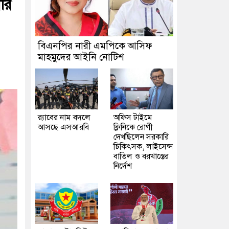
রি
বিএনপির নারী এমপিকে আসিফ
মাহমুদের আইনি নোটিশ
র‍্যাবের নাম বদলে
অফিস টাইমে
আসছে এসআরবি
ক্লিনিকে রোগী
দেখছিলেন সরকারি
চিকিৎসক, লাইসেন্স
বাতিল ও বরখাস্তের
নির্দেশ