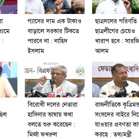
লো
গ্যাসের দাম এক টাকাও
ছাত্রদলের পরিণতি
ধ্যমে
বাড়ালে সরকার টিকতে
ছাত্রলীগের চেয়েও
 :
পারবে না : নাহিদ
খারাপ হবে : সারজ
ইসলাম
আলম
বিরোধী দলের নেতারা
রাজনীতিকে কৃত্রিম
ছিল
হাসিনার ভাষায় কথা
সংসদের বাইরে নি
বলতে শুরু করেছেন :
যাওয়ার প্রবণতা ক
মির্জা ফখরুল
করছে : তথ্যমন্ত্রী