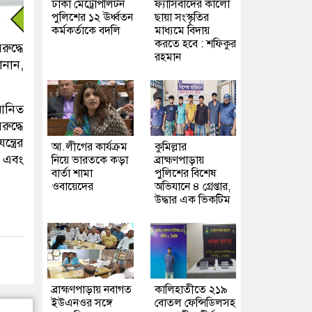
ঢাকা মেট্রোপলিটন
ফ্যাসিবাদের কালো
পুলিশের ১২ ঊর্ধ্বতন
ছায়া সংস্কৃতির
কর্মকর্তাকে বদলি
মাধ্যমে বিদায়
করতে হবে : শফিকুর
ুদ্ধে
রহমান
ানান,
 আনিত
ুদ্ধে
ত্রের
আ.লীগের কার্যক্রম
কুমিল্লার
ি এবং
নিয়ে ভারতকে কড়া
ব্রাহ্মণপাড়ায়
বার্তা শামা
পুলিশের বিশেষ
ওবায়েদের
অভিযানে ৪ গ্রেপ্তার,
উদ্ধার এক ভিকটিম
ব্রাহ্মণপাড়ায় নবাগত
কালিহাতীতে ২১৯
ইউএনওর সঙ্গে
বোতল ফেন্সিডিলসহ