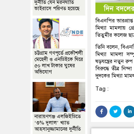
দুর্নীতি যেন মরনঘাতি
ভাইরাসে পরিণত হয়েছে
বিএনপির ভারপ্রাপ্
মিথ্যা মামলায় গ্
তিতুমীর কলেজ ছাত
তিনি বলেন, বিএনপি
চট্টগ্রাম গণপূর্তে প্রকৌশলী
মিথ্যা মামলা সম্
মেহেদী ও এনডিইকে ঘিরে
ষড়যন্ত্রের নতুন র
৫০ লাখ টাকার ঘুষের
বিরুদ্ধে তীব্র নি
অভিযোগ
দুদকের মিথ্যা মামল
Tag :
নারায়ণগঞ্জ এলজিইডিতে
‘৩% দুলাল’ খ্যাত
আহসানুজ্জামানের দুর্নীতি