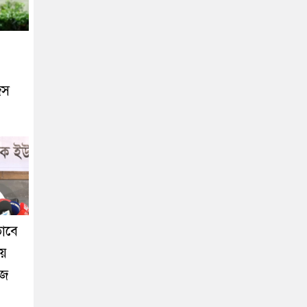
িস
ভাবে
য়ে
াজ