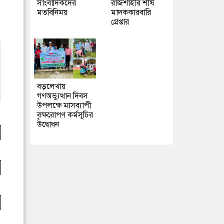
সাংবাদিকদের
রাজশাহীর শীর্ষ
মতবিনিময়
মাদককারবারি
গ্রেপ্তার
বড়লেখায়
গণঅভ্যুত্থান দিবস
উপলক্ষে মাসব্যাপী
বৃক্ষরোপণ কর্মসূচির
উদ্বোধন