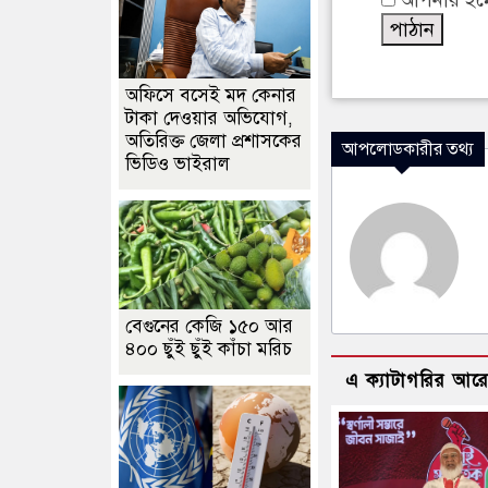
আপনার ইমেইল
অফিসে বসেই মদ কেনার
টাকা দেওয়ার অভিযোগ,
অতিরিক্ত জেলা প্রশাসকের
আপলোডকারীর তথ্য
ভিডিও ভাইরাল
বেগুনের কেজি ১৫০ আর
৪০০ ছুঁই ছুঁই কাঁচা মরিচ
এ ক্যাটাগরির আর