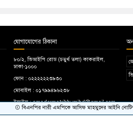
যোগাযোগের ঠিকানা
অন্
৮০/২, ভিআইপি রোড (চতুর্থ তলা) কাকরাইল,
জ
ঢাকা-১০০০
ভি
ফোন : ০২২২২২২৩৯৩০
মোবাইল : ০১৭৯৯৪৯৬২৩৮
ইমেইল :
amadermatribhumibd@gmail.com
বিএনপির নারী এমপিকে আসিফ মাহমুদের আইনি নোটিশ
র‍্
ribhumi