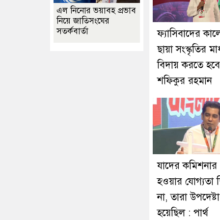
এল নিনোর ভয়াবহ প্রভাব
নিয়ে জাতিসংঘের
সতর্কবার্তা
ফ্যাসিবাদের কা
ছায়া সংস্কৃতির মা
বিদায় করতে হবে
শফিকুর রহমান
যাদের কমিশনার
হওয়ার যোগ্যতা 
না, তারা উপদেষ্টা
হয়েছিল : পার্থ