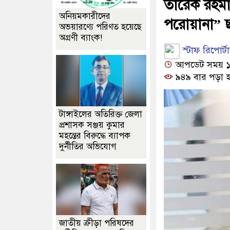
তারেক রহমান
অনিয়মকারীদের
পরোয়ানা” ছা
অভয়ারণ্যে পরিণত হয়েছে
অগ্রণী ব্যাংক!
স্টাফ রিপোর্ট
আপডেট সময় ১০:
৯৪৯ বার পড়া হ
টাঙ্গাইলের অতিরিক্ত জেলা
প্রশাসক সঞ্জয় কুমার
মহন্তের বিরুদ্ধে ব্যাপক
দুর্নীতির অভিযোগ
জাতীয় ক্রীড়া পরিষদের