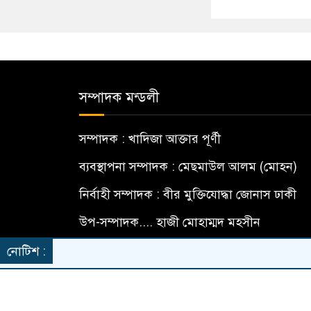
সম্পাদক মন্ডলী
সম্পাদক : খাদিজা আক্তার পূর্ণী
ব্যবস্থাপনা সম্পাদক : মেছমাউল আলম (মোহন)
নির্বাহী সম্পাদক : বীর মুক্তিযোদ্ধা জোনাস ঢাকী
উপ-সম্পাদক.... হাজী মোহাম্মদ মহসীন
বার্তা সম্পাদক... মো: মামুন হোসেন
নোটিশ :
© All rights reserved © DailyAmaderMat