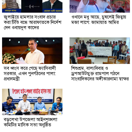
জুলাইয়ে হামলার সংবাদ প্রচার
ওখানে মধু আছে, চুষলেই জিহ্বায়
করা টিভি বন্ধে আরাফাতকে নির্দেশ
মজা লাগে: জামায়াত আমির
দেন ওবায়দুল কাদের
সব ধ্বংস করে গেছে ফ্যাসিবাদী
শিশুশ্রম, বাল্যবিবাহ ও
সরকার, এখন পুনর্গঠনের পালা:
ড্রপআউটমুক্ত রামপাল গঠনে
প্রধানমন্ত্রী
সাংবাদিকদের অঙ্গীকারনামা স্বাক্ষর
বড়লেখা উপজেলা আইনশৃঙ্খলা
কমিটির মাসিক সভা অনুষ্ঠিত