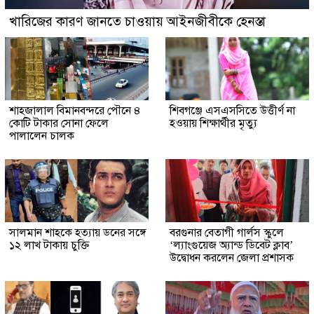
খারিজের কারণ জানতে চাওয়ায় আইনজীবীকে হেনস্তা
শাহজালাল বিমানবন্দরে পৌনে ৪
শিবগঞ্জে এসএসসিতে উত্তীর্ণ না
কোটি টাকার সোনা ফেলে
হওয়ায় শিক্ষার্থীর মৃত্যু
পালালেন চালক
সালমান শাহকে হত্যায় ডনের সঙ্গে
বরগুনার বেতাগী গার্লস স্কুলে
১২ লাখ টাকায় চুক্তি
‘ল্যাংগুয়েজ অ্যান্ড ডিবেট ক্লাব’
উদ্বোধন করলেন জেলা প্রশাসক