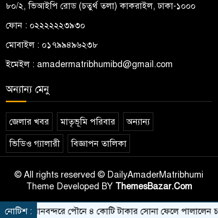
৮০/২, ভিআইপি রোড (চতুর্থ তলা) কাকরাইল, ঢাকা-১০০০
ফোন : ০২২২২২২৩৯৩০
মোবাইল : ০১৭৯৯৪৯৬২৩৮
ইমেইল :
amadermatribhumibd@gmail.com
অন্যান্য মেনু
জেলার খবর
মাতৃভূমি পরিবার
অন্যান্য
ভিডিও গ্যালারী
বিজ্ঞাপন তালিকা
© All rights reserved © DailyAmaderMatribhumi
Theme Developed BY
ThemesBazar.Com
 বিমানবন্দরে পৌনে ৪ কোটি টাকার সোনা ফেলে পালালেন চালক
নোটিশ :