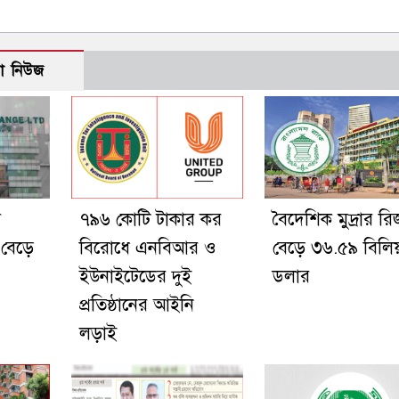
ো নিউজ
ধ
৭৯৬ কোটি টাকার কর
বৈদেশিক মুদ্রার রিজ
 বেড়ে
বিরোধে এনবিআর ও
বেড়ে ৩৬.৫৯ বিলিয
ইউনাইটেডের দুই
ডলার
প্রতিষ্ঠানের আইনি
লড়াই