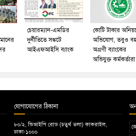
চেয়ারম্যান-এমডির
কোটি টাকার অনিয়
জামানের
দুর্নীতিতে সঙ্কটে
অভিযোগ, তবুও ব
দের
আইএফআইসি ব্যাংক
অগ্রণী ব্যাংকের
অভিযুক্ত কর্মকর্তারা
যোগাযোগের ঠিকানা
অন্
৮০/২, ভিআইপি রোড (চতুর্থ তলা) কাকরাইল,
জ
ঢাকা-১০০০