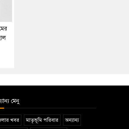
মের
হাল
যান্য মেনু
েলার খবর
মাতৃভূমি পরিবার
অন্যান্য