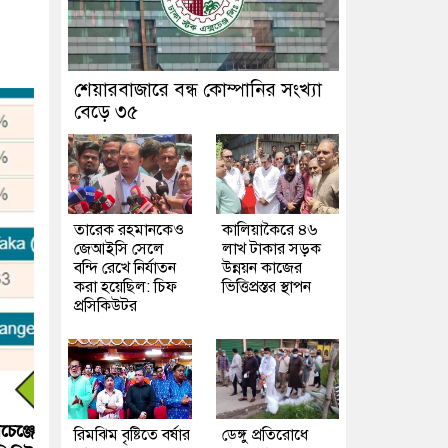
শেয়ারবাজারে বন্ধ কোম্পানির সংখ্যা
বেড়ে ৩৫
তারেক রহমানকেও
কালিয়াকৈরে ৪৬
জেআইসি সেলে
লাখ টাকার সড়ক
বন্দি রেখে নির্যাতন
উন্নয়ন কাজের
করা হয়েছিল: চিফ
ভিত্তিপ্রস্তর স্থাপন
প্রসিকিউটর
েঞ্জে
রিমঝিম বৃষ্টিতে বর্ষার
ডেঙ্গু প্রতিরোধে