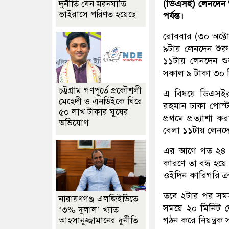
(ডিএসই) লেনদেন শ
দুর্নীতি যেন মরনঘাতি
ভাইরাসে পরিণত হয়েছে
পর্যন্ত।
রোববার (৩০ অক্টো
৯টায় লেনদেন শুর
১১টায় লেনদেন শুর
সকাল ৯ টাকা ৩০ 
চট্টগ্রাম গণপূর্তে প্রকৌশলী
এ বিষয়ে ডিএসইর
মেহেদী ও এনডিইকে ঘিরে
রহমান ঢাকা পোস্ট
৫০ লাখ টাকার ঘুষের
প্রথমে প্রত্যাশা
অভিযোগ
বেলা ১১টায় লেনদেন
এর আগে গত ২৪ অক্
কারণে তা বন্ধ হয়ে 
ওইদিন কারিগরি ত্
তবে ২টার পর সমস্
নারায়ণগঞ্জ এলজিইডিতে
সময়ে ২০ মিনিট ল
‘৩% দুলাল’ খ্যাত
গঠন করে নিয়ন্ত্রক
আহসানুজ্জামানের দুর্নীতি