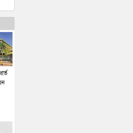
ার্ভ
়ন