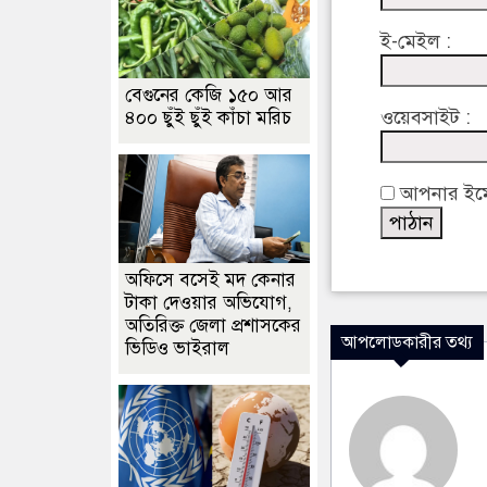
ই-মেইল :
বেগুনের কেজি ১৫০ আর
ওয়েবসাইট :
৪০০ ছুঁই ছুঁই কাঁচা মরিচ
আপনার ইমেইল
অফিসে বসেই মদ কেনার
টাকা দেওয়ার অভিযোগ,
অতিরিক্ত জেলা প্রশাসকের
আপলোডকারীর তথ্য
ভিডিও ভাইরাল