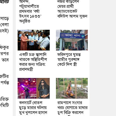
আনন্দ,
নজর কাড়লেন
মিনিট
পটুয়াখালীতে
মেয়র প্রার্থী
প্রথমবার ‘বর্ষা
অ্যাডভোকেট
উৎসব ১৪৩৩’
বদিউল আলম সুজন
 সাড়ে
অনুষ্ঠিত
 বেলা
িএসই)
িকুর
তারপর
একটি চক্র জ্বালানি
ফরিদপুরে ঘুমন্ত
খাতকে অস্থিতিশীল
স্বামীর পুরুষাঙ্গ
। তবে
করার জন্য সক্রিয়:
কেটে দিল স্ত্রী
প্রধানমন্ত্রী
রুটির
র্যন্ত
রিক্ত
কনসার্টে বোতল
রামপালে সংসার
কমিটি
ছুড়ে মারার ঘটনায়
খরচ যোগাতে মাথার
মুখ খুললেন হাসান
চুল বিক্রি করলেন