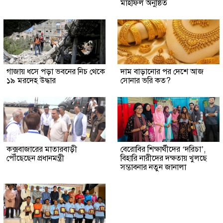
মাহফিল অনুষ্ঠিত
গাজায় ধসে পড়া ভবনের নিচ থেকে
দাম বাড়ানোর পর দেশে আজ
১৯ মরদেহ উদ্ধার
সোনার ভরি কত?
কক্সবাজারের মাতারবাড়ী
বেরোবির শিক্ষার্থীদের ‘দরিচা’,
পৌঁছেছেন প্রধানমন্ত্রী
বিহারি নারীদের দক্ষতায় খুলছে
সম্ভাবনার নতুন জানালা