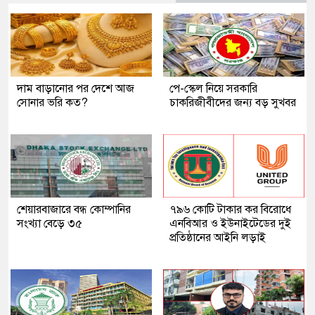
দাম বাড়ানোর পর দেশে আজ
পে-স্কেল নিয়ে সরকারি
সোনার ভরি কত?
চাকরিজীবীদের জন্য বড় সুখবর
শেয়ারবাজারে বন্ধ কোম্পানির
৭৯৬ কোটি টাকার কর বিরোধে
সংখ্যা বেড়ে ৩৫
এনবিআর ও ইউনাইটেডের দুই
প্রতিষ্ঠানের আইনি লড়াই