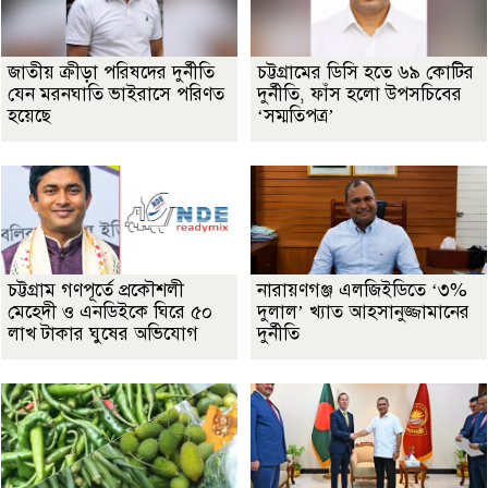
জাতীয় ক্রীড়া পরিষদের দুর্নীতি
চট্টগ্রামের ডিসি হতে ৬৯ কোটির
যেন মরনঘাতি ভাইরাসে পরিণত
দুর্নীতি, ফাঁস হলো উপসচিবের
হয়েছে
‘সম্মতিপত্র’
চট্টগ্রাম গণপূর্তে প্রকৌশলী
নারায়ণগঞ্জ এলজিইডিতে ‘৩%
মেহেদী ও এনডিইকে ঘিরে ৫০
দুলাল’ খ্যাত আহসানুজ্জামানের
লাখ টাকার ঘুষের অভিযোগ
দুর্নীতি