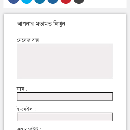
আপনার মতামত লিখুন
মেসেজ বক্স
নাম :
ই-মেইল :
ওয়েবসাইট :