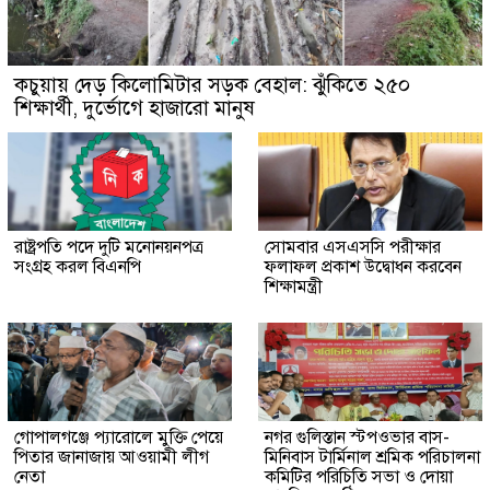
কচুয়ায় দেড় কিলোমিটার সড়ক বেহাল: ঝুঁকিতে ২৫০
শিক্ষার্থী, দুর্ভোগে হাজারো মানুষ
রাষ্ট্রপতি পদে দুটি মনোনয়নপত্র
সোমবার এসএসসি পরীক্ষার
সংগ্রহ করল বিএনপি
ফলাফল প্রকাশ উদ্বোধন করবেন
শিক্ষামন্ত্রী
গোপালগঞ্জে প্যারোলে মুক্তি পেয়ে
নগর গুলিস্তান স্টপওভার বাস-
পিতার জানাজায় আওয়ামী লীগ
মিনিবাস টার্মিনাল শ্রমিক পরিচালনা
নেতা
কমিটির পরিচিতি সভা ও দোয়া