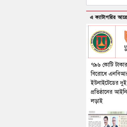
এ ক্যাটাগরির আর
৭৯৬ কোটি টাকা
বিরোধে এনবিআ
ইউনাইটেডের দুই
প্রতিষ্ঠানের আইন
লড়াই