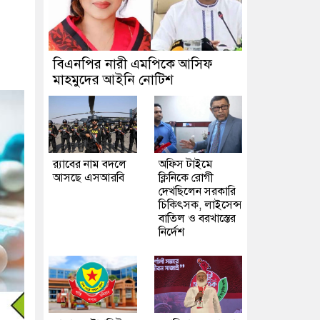
বিএনপির নারী এমপিকে আসিফ
মাহমুদের আইনি নোটিশ
র‍্যাবের নাম বদলে
অফিস টাইমে
আসছে এসআরবি
ক্লিনিকে রোগী
দেখছিলেন সরকারি
চিকিৎসক, লাইসেন্স
বাতিল ও বরখাস্তের
নির্দেশ