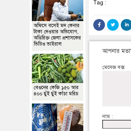
Tag :
অফিসে বসেই মদ কেনার
টাকা দেওয়ার অভিযোগ,
অতিরিক্ত জেলা প্রশাসকের
ভিডিও ভাইরাল
আপনার মতা
মেসেজ বক্স
বেগুনের কেজি ১৫০ আর
৪০০ ছুঁই ছুঁই কাঁচা মরিচ
নাম :