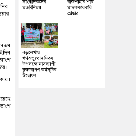
সাংবাদিকদের
রাজশাহীর শীর্ষ
ানির
মতবিনিময়
মাদককারবারি
গ্রেপ্তার
ওয়ার
 ২৭তম
ওইদিন
বড়লেখায়
গণঅভ্যুত্থান দিবস
যাংশ
উপলক্ষে মাসব্যাপী
্বর।
বৃক্ষরোপণ কর্মসূচির
উদ্বোধন
কায়।
রয়েছে
শতাংশ