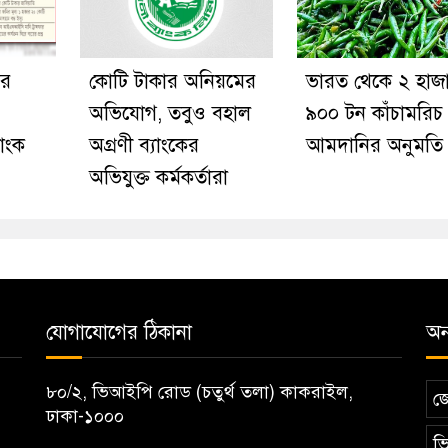
ির
কোটি টাকার অনিয়মের
ভারত থেকে ২ হাজ
অভিযোগ, তবুও বহাল
৯০০ টন কাঁচামরিচ
াংক
অগ্রণী ব্যাংকের
আমদানির অনুমতি
অভিযুক্ত কর্মকর্তারা
যোগাযোগের ঠিকানা
অন্
৮০/২, ভিআইপি রোড (চতুর্থ তলা) কাকরাইল,
জ
ঢাকা-১০০০
ভি