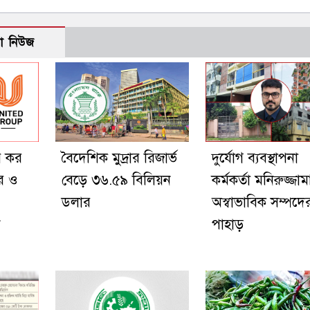
ো নিউজ
র কর
বৈদেশিক মুদ্রার রিজার্ভ
দুর্যোগ ব্যবস্থাপনা
র ও
বেড়ে ৩৬.৫৯ বিলিয়ন
কর্মকর্তা মনিরুজ্জা
ডলার
অস্বাভাবিক সম্পদে
ি
পাহাড়