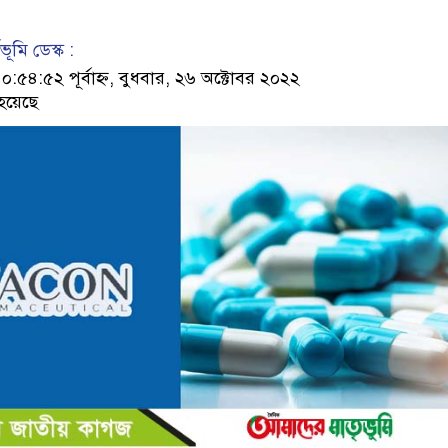
ূমি ডেস্ক :
৪:৫২ পূর্বাহ্ন, বুধবার, ২৬ অক্টোবর ২০২২
হয়েছে