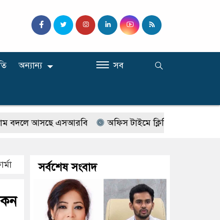
তি
অন্যান্য
সব
দলে আসছে এসআরবি
অফিস টাইমে ক্লিনিকে রোগী দেখছিলেন সরক
র্মা
সর্বশেষ সংবাদ
িকন