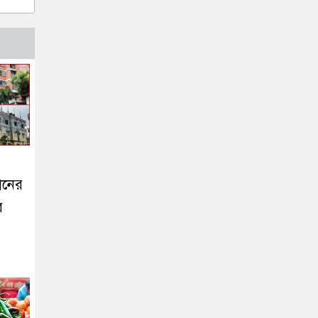
মানের
র