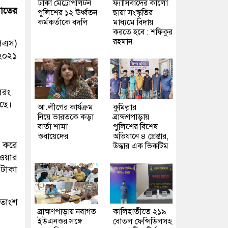
ঢাকা মেট্রোপলিটন
ফ্যাসিবাদের কালো
খাতের
পুলিশের ১২ ঊর্ধ্বতন
ছায়া সংস্কৃতির
কর্মকর্তাকে বদলি
মাধ্যমে বিদায়
করতে হবে : শফিকুর
রহমান
িএস)
২০২১
বরং
েছে।
আ.লীগের কার্যক্রম
কুমিল্লার
নিয়ে ভারতকে কড়া
ব্রাহ্মণপাড়ায়
বার্তা শামা
পুলিশের বিশেষ
ওবায়েদের
অভিযানে ৪ গ্রেপ্তার,
া করে
উদ্ধার এক ভিকটিম
েওয়ার
 টাকা
শতাংশ
ব্রাহ্মণপাড়ায় নবাগত
কালিহাতীতে ২১৯
ইউএনওর সঙ্গে
বোতল ফেন্সিডিলসহ