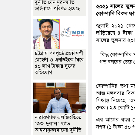
দুর্নীতি যেন মরনঘাতি
২০২১ সালের তুলনা
ভাইরাসে পরিণত হয়েছে
কোম্পানি বিকন ফার
জুলাই ২০২১ থেক
দাঁড়িয়েছে ৪ টা
সালের তুলনায় ২০২
চট্টগ্রাম গণপূর্তে প্রকৌশলী
কিন্তু কোম্পানির
মেহেদী ও এনডিইকে ঘিরে
গত বছরের চেয়েও 
৫০ লাখ টাকার ঘুষের
অভিযোগ
কোম্পানির তথ্য ম
আজ মঙ্গলবার বিকন
সিদ্ধান্ত নিয়েছে
দেবে। ২৩ কোটি ১০
নারায়ণগঞ্জ এলজিইডিতে
এর আগের বছর শেয়
‘৩% দুলাল’ খ্যাত
নগদ (১ টাকা ৫০ প
আহসানুজ্জামানের দুর্নীতি