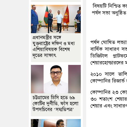
বিষয়টি নিশ্চিত 
পর্ষদ সভা অনুষ্ঠ
প্রধানমন্ত্রীর সঙ্গে
পর্ষদ ঘোষিত লভ্য
যুক্তরাষ্ট্রের দক্ষিণ ও মধ্য
বার্ষিক সাধারণ 
এশিয়াবিষয়ক বিশেষ
দূতের সাক্ষাৎ
ডিজিটাল প্লাটফ
শেয়ারহোল্ডারদের ম
২০১০ সালে তালি
কোম্পানির রিজার্
কোম্পানির ২৩ কোট
চট্টগ্রামের ডিসি হতে ৬৯
৩০ শতাংশ শেয়ার,
কোটির দুর্নীতি, ফাঁস হলো
শেয়ার এবং সাধার
উপসচিবের ‘সম্মতিপত্র’