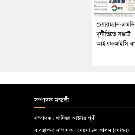
চেয়ারম্যান-এমড
দুর্নীতিতে সঙ্কটে
আইএফআইসি ব্য
সম্পাদক মন্ডলী
সম্পাদক : খাদিজা আক্তার পূর্ণী
ব্যবস্থাপনা সম্পাদক : মেছমাউল আলম (মোহন)