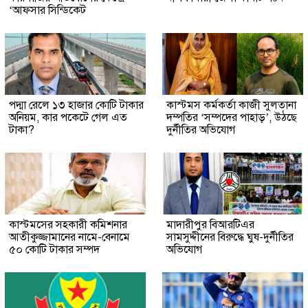
‘আফসার সিন্ডিকেট
পদ্মা রেলে ১৩ হাজার কোটি টাকার
কাস্টমস কর্মকর্তা কাজী সুলতানা
অনিয়ম, কার পকেটে গেল এত
দম্পতির ‘সম্পদের পাহাড়’, উঠছে
টাকা?
দুর্নীতির অভিযোগ
কাস্টমসের সহকারী কমিশনার
মাদারীপুর বিআরটিএর
আতীকুজ্জামানের নামে-বেনামে
সামসুদ্দীনের বিরুদ্ধে ঘুষ-দুর্নীতির
৫০ কোটি টাকার সম্পদ
অভিযোগ