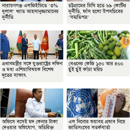
নারায়ণগঞ্জ এলজিইডিতে ‘৩%
চট্টগ্রামের ডিসি হতে ৬৯ কোটির
দুলাল’ খ্যাত আহসানুজ্জামানের
দুর্নীতি, ফাঁস হলো উপসচিবের
দুর্নীতি
‘সম্মতিপত্র’
প্রধানমন্ত্রীর সঙ্গে যুক্তরাষ্ট্রের দক্ষিণ
বেগুনের কেজি ১৫০ আর ৪০০
ও মধ্য এশিয়াবিষয়ক বিশেষ
ছুঁই ছুঁই কাঁচা মরিচ
দূতের সাক্ষাৎ
অফিসে বসেই মদ কেনার টাকা
এল নিনোর ভয়াবহ প্রভাব নিয়ে
দেওয়ার অভিযোগ, অতিরিক্ত
জাতিসংঘের সতর্কবার্তা