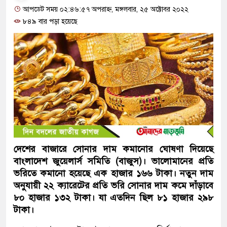
আপডেট সময় ০২:৪৬:৫৭ অপরাহ্ন, মঙ্গলবার, ২৫ অক্টোবর ২০২২
৮৪৯ বার পড়া হয়েছে
দেশের বাজারে সোনার দাম কমানোর ঘোষণা দিয়েছে
বাংলাদেশ জুয়েলার্স সমিতি (বাজুস)। ভালোমানের প্র‌তি
ভরিতে কমানো হয়েছে এক হাজার ১৬৬ টাকা। নতুন দাম
অনুযায়ী ২২ ক্যারেটের প্রতি ভ‌রি সোনার দাম কমে দাঁড়াবে
৮০ হাজার ১৩২ টাকা। যা এতদিন ছিল ৮১ হাজার ২৯৮
টাকা।