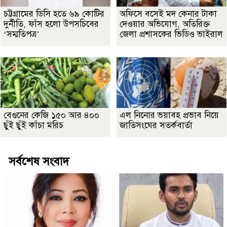
চট্টগ্রামের ডিসি হতে ৬৯ কোটির
অফিসে বসেই মদ কেনার টাকা
দুর্নীতি, ফাঁস হলো উপসচিবের
দেওয়ার অভিযোগ, অতিরিক্ত
‘সম্মতিপত্র’
জেলা প্রশাসকের ভিডিও ভাইরাল
বেগুনের কেজি ১৫০ আর ৪০০
এল নিনোর ভয়াবহ প্রভাব নিয়ে
ছুঁই ছুঁই কাঁচা মরিচ
জাতিসংঘের সতর্কবার্তা
সর্বশেষ সংবাদ