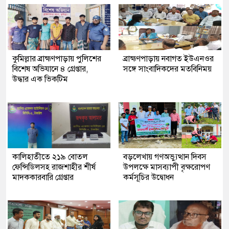
কুমিল্লার ব্রাহ্মণপাড়ায় পুলিশের
ব্রাহ্মণপাড়ায় নবাগত ইউএনওর
বিশেষ অভিযানে ৪ গ্রেপ্তার,
সঙ্গে সাংবাদিকদের মতবিনিময়
উদ্ধার এক ভিকটিম
কালিহাতীতে ২১৯ বোতল
বড়লেখায় গণঅভ্যুত্থান দিবস
ফেন্সিডিলসহ রাজশাহীর শীর্ষ
উপলক্ষে মাসব্যাপী বৃক্ষরোপণ
মাদককারবারি গ্রেপ্তার
কর্মসূচির উদ্বোধন