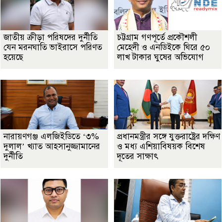
জাতীয় ক্রীড়া পরিষদের দুর্নীতি
চট্টগ্রাম গণপূর্তে প্রকৌশলী
যেন মরনঘাতি ভাইরাসে পরিণত
মেহেদী ও এনডিইকে ঘিরে ৫০
হয়েছে
লাখ টাকার ঘুষের অভিযোগ
নারায়ণগঞ্জ এলজিইডিতে ‘৩%
প্রধানমন্ত্রীর সঙ্গে যুক্তরাষ্ট্রের দক্ষিণ
দুলাল’ খ্যাত আহসানুজ্জামানের
ও মধ্য এশিয়াবিষয়ক বিশেষ
দুর্নীতি
দূতের সাক্ষাৎ