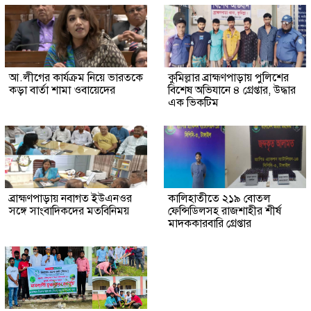
আ.লীগের কার্যক্রম নিয়ে ভারতকে
কুমিল্লার ব্রাহ্মণপাড়ায় পুলিশের
কড়া বার্তা শামা ওবায়েদের
বিশেষ অভিযানে ৪ গ্রেপ্তার, উদ্ধার
এক ভিকটিম
ব্রাহ্মণপাড়ায় নবাগত ইউএনওর
কালিহাতীতে ২১৯ বোতল
সঙ্গে সাংবাদিকদের মতবিনিময়
ফেন্সিডিলসহ রাজশাহীর শীর্ষ
মাদককারবারি গ্রেপ্তার