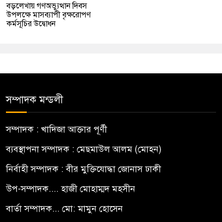
বড়লেখায় গণঅভ্যুত্থান দিবস
উপলক্ষে মাসব্যাপী বৃক্ষরোপণ
কর্মসূচির উদ্বোধন
সম্পাদক মন্ডলী
সম্পাদক : খাদিজা আক্তার পূর্ণী
ব্যবস্থাপনা সম্পাদক : মেছমাউল আলম (মোহন)
নির্বাহী সম্পাদক : বীর মুক্তিযোদ্ধা জোনাস ঢাকী
উপ-সম্পাদক.... হাজী মোহাম্মদ মহসীন
বার্তা সম্পাদক... মো: মামুন হোসেন