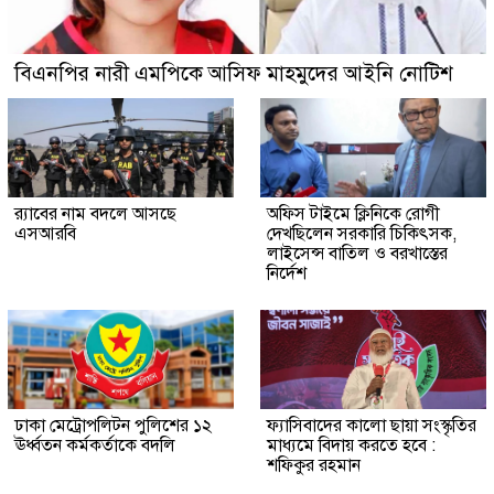
বিএনপির নারী এমপিকে আসিফ মাহমুদের আইনি নোটিশ
র‍্যাবের নাম বদলে আসছে
অফিস টাইমে ক্লিনিকে রোগী
এসআরবি
দেখছিলেন সরকারি চিকিৎসক,
লাইসেন্স বাতিল ও বরখাস্তের
নির্দেশ
ঢাকা মেট্রোপলিটন পুলিশের ১২
ফ্যাসিবাদের কালো ছায়া সংস্কৃতির
ঊর্ধ্বতন কর্মকর্তাকে বদলি
মাধ্যমে বিদায় করতে হবে :
শফিকুর রহমান