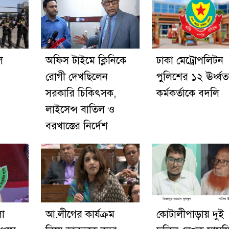
ে
অফিস টাইমে ক্লিনিকে
ঢাকা মেট্রোপলিটন
রোগী দেখছিলেন
পুলিশের ১২ ঊর্ধ্ব
সরকারি চিকিৎসক,
কর্মকর্তাকে বদলি
লাইসেন্স বাতিল ও
বরখাস্তের নির্দেশ
লো
আ.লীগের কার্যক্রম
কোটালীপাড়ায় দুই