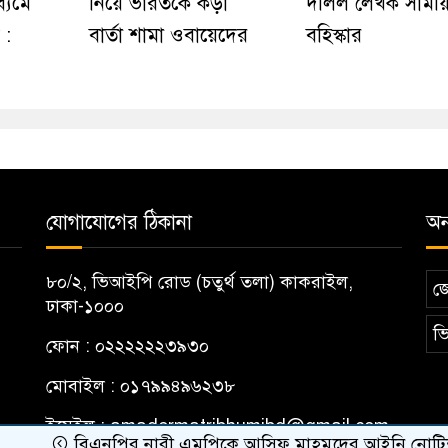
ধ্যমে
নিয়ে ভারতকে কড়া
দলিল লেখক সাময়
 :
বার্তা শামা ওবায়েদের
বহিস্কার
যোগাযোগের ঠিকানা
অন্
৮০/২, ভিআইপি রোড (চতুর্থ তলা) কাকরাইল,
জ
ঢাকা-১০০০
ভি
ফোন : ০২২২২২২৩৯৩০
মোবাইল : ০১৭৯৯৪৯৬২৩৮
ইমেইল :
amadermatribhumibd@gmail.com
বিএনপির নারী এমপিকে আসিফ মাহমুদের আইনি নোটিশ
র‍্