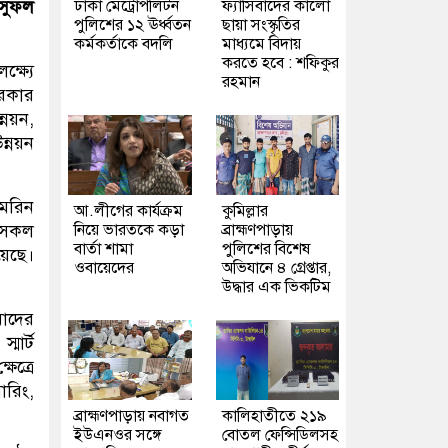
ঢাকা মেট্রোপলিটন
ফ্যাসিবাদের কালো
 সুফল
পুলিশের ১২ ঊর্ধ্বতন
ছায়া সংস্কৃতির
কর্মকর্তাকে বদলি
মাধ্যমে বিদায়
করতে হবে : শফিকুর
্ষ্যে
রহমান
রকার
্নয়ন,
ন্নয়ন
মেরিন
আ.লীগের কার্যক্রম
কুমিল্লার
নিয়ে ভারতকে কড়া
ব্রাহ্মণপাড়ায়
র সকল
বার্তা শামা
পুলিশের বিশেষ
য়েছে।
ওবায়েদের
অভিযানে ৪ গ্রেপ্তার,
উদ্ধার এক ভিকটিম
মাদের
্মার্ট
ষেত্রে
ারিং,
ব্রাহ্মণপাড়ায় নবাগত
কালিহাতীতে ২১৯
ইউএনওর সঙ্গে
বোতল ফেন্সিডিলসহ