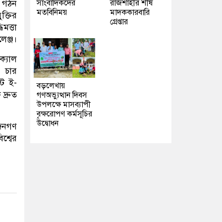
সাংবাদিকদের
রাজশাহীর শীর্ষ
জ গঠন
মতবিনিময়
মাদককারবারি
ক্তির
গ্রেপ্তার
িমত্তা
লেঞ্জ।
্যাল
 চার
্ট ই-
বড়লেখায়
দ্রুত
গণঅভ্যুত্থান দিবস
উপলক্ষে মাসব্যাপী
বৃক্ষরোপণ কর্মসূচির
উদ্বোধন
 জনগণ
শ্বের