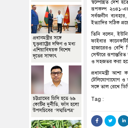
স্বল্পোন্নত দেশ হ
রূপকল্প ২০৪১-এর
সর্বজনীন ব্যবহার, ৪
ইত্যাদির সঠিক প্রয়ো
তিনি বলেন, ইউন
প্রধানমন্ত্রীর সঙ্গে
ফাইবার কানেকটি
যুক্তরাষ্ট্রের দক্ষিণ ও মধ্য
হাজারেরও বেশি ড
এশিয়াবিষয়ক বিশেষ
সেন্টারে রূপান্তর
দূতের সাক্ষাৎ
ও সহজতর করা হয়
প্রধানমন্ত্রী আ
টেলিযোগাযোগ ও তথ্
সঙ্গে তাল রেখে ড
চট্টগ্রামের ডিসি হতে ৬৯
Tag :
কোটির দুর্নীতি, ফাঁস হলো
উপসচিবের ‘সম্মতিপত্র’