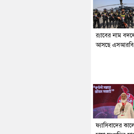
র‍্যাবের নাম বদল
আসছে এসআরবি
ফ্যাসিবাদের কা