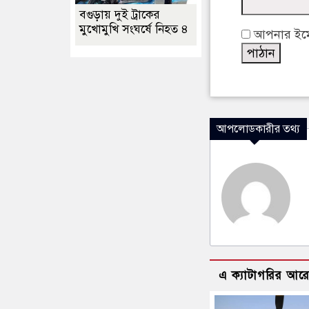
বগুড়ায় দুই ট্রাকের
মুখোমুখি সংঘর্ষে নিহত ৪
আপনার ইমেইল
আপলোডকারীর তথ্য
এ ক্যাটাগরির আর