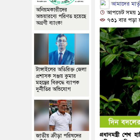
আমাদের মার্তৃভ
অনিয়মকারীদের
আপডেট সময় ১১:৫
অভয়ারণ্যে পরিণত হয়েছে
৭৩১ বার পড়া 
অগ্রণী ব্যাংক!
টাঙ্গাইলের অতিরিক্ত জেলা
প্রশাসক সঞ্জয় কুমার
মহন্তের বিরুদ্ধে ব্যাপক
দুর্নীতির অভিযোগ
প্রধানমন্ত্রী শেখ
জাতীয় ক্রীড়া পরিষদের