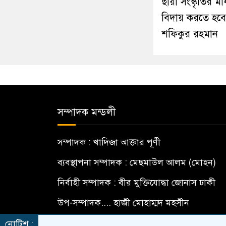
ছায়া সংস্কৃতির মা
বিদায় করতে হবে
শফিকুর রহমান
সম্পাদক মন্ডলী
সম্পাদক : খাদিজা আক্তার পূর্ণী
ব্যবস্থাপনা সম্পাদক : মেছমাউল আলম (মোহন)
নির্বাহী সম্পাদক : বীর মুক্তিযোদ্ধা জোনাস ঢাকী
উপ-সম্পাদক.... হাজী মোহাম্মদ মহসীন
বার্তা সম্পাদক... মো: মামুন হোসেন
নোটিশ :