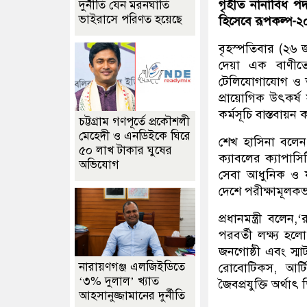
গৃহীত নানাবিধ পদ
দুর্নীতি যেন মরনঘাতি
ভাইরাসে পরিণত হয়েছে
হিসেবে রূপকল্প-২
বৃহস্পতিবার (২৬ 
দেয়া এক বাণীত
টেলিযোগাযোগ ও তথ্
প্রায়োগিক উৎকর্ষ 
কর্মসূচি বাস্তবায়ন
চট্টগ্রাম গণপূর্তে প্রকৌশলী
মেহেদী ও এনডিইকে ঘিরে
শেখ হাসিনা বলেন, 
৫০ লাখ টাকার ঘুষের
ক্যাবলের ক্যাপাস
অভিযোগ
সেবা আধুনিক ও যু
দেশে পরীক্ষামূলকভা
প্রধানমন্ত্রী ব
পরবর্তী লক্ষ্য হলো 
জনগোষ্ঠী এবং স্মার্
নারায়ণগঞ্জ এলজিইডিতে
রোবোটিকস, আর্টি
‘৩% দুলাল’ খ্যাত
জৈবপ্রযুক্তি অর্থা
আহসানুজ্জামানের দুর্নীতি