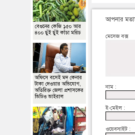
আপনার মতা
বেগুনের কেজি ১৫০ আর
৪০০ ছুঁই ছুঁই কাঁচা মরিচ
মেসেজ বক্স
অফিসে বসেই মদ কেনার
টাকা দেওয়ার অভিযোগ,
নাম :
অতিরিক্ত জেলা প্রশাসকের
ভিডিও ভাইরাল
ই-মেইল :
ওয়েবসাইট :