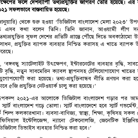
ক্ষেপের ফলে দেশব্যাপী তথ্যপ্রযুক্তির জাগরণ তৈরি হয়েছে। এর
০২১ সফলভাবে বাস্তবায়িত হয়েছে।
জানুয়ারি) থেকে শুরু হওয়া ‘ডিজিটাল বাংলাদেশ মেলা ২০২৩’ উপলক
ে এসব কথা বলেন তিনি। তিনি জানান, আওয়ামী লীগ স
যপ্রযুক্তির সুফল দেশের প্রতিটি প্রান্তে পৌঁছে দিতে অবকাঠামো উন
সাধন, প্রযুক্তির ব্যাপক ব্যবহার নিশ্চিত করাসহ এ খাতে ব্যাপক উ
 করেছে।
‘বঙ্গবন্ধু স্যাটেলাইট উৎক্ষেপণ, ইন্টারনেটের ব্যবহার বৃদ্ধি, সাব
িটি বৃদ্ধি, নতুন সাবমেরিন ক্যাবল স্থাপনসহ টেলিযোগাযোগ খাতে
গোপযোগী করা হয়েছে। তথ্য-প্রযুক্তিবান্ধব নীতি প্রণয়ন করা হ
বে ৫জি প্রযুক্তির নেটওয়ার্ক চালু করা হয়েছে।’
লেন,‘রূপকল্প ২০২১-এর আলোকে ডিজিটাল বাংলাদেশ গড়ার পর আ
স্মার্ট বাংলাদেশ গড়ে তোলা। স্মার্ট বাংলাদেশে হবে স্মার্ট গভর্মেন্ট, স
ট শিল্প কলকারখানা। ব্যবসা-বাণিজ্য, স্বাস্থ্য, শিক্ষা, কৃষিসহ সকল ক্
ফিসিয়াল ইন্টেলিজেন্স, ন্যানো টেকনোলজি, জেনেটিক ইঞ্জিনিয়
ৎ ডিজিটাল ডিভাইস ব্যবহার নিশ্চিত করা হবে।’