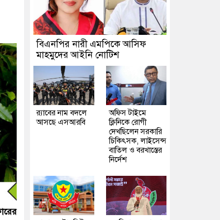
বিএনপির নারী এমপিকে আসিফ
মাহমুদের আইনি নোটিশ
র‍্যাবের নাম বদলে
অফিস টাইমে
আসছে এসআরবি
ক্লিনিকে রোগী
দেখছিলেন সরকারি
চিকিৎসক, লাইসেন্স
বাতিল ও বরখাস্তের
নির্দেশ
কারের