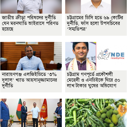
জাতীয় ক্রীড়া পরিষদের দুর্নীতি
চট্টগ্রামের ডিসি হতে ৬৯ কোটির
যেন মরনঘাতি ভাইরাসে পরিণত
দুর্নীতি, ফাঁস হলো উপসচিবের
হয়েছে
‘সম্মতিপত্র’
নারায়ণগঞ্জ এলজিইডিতে ‘৩%
চট্টগ্রাম গণপূর্তে প্রকৌশলী
দুলাল’ খ্যাত আহসানুজ্জামানের
মেহেদী ও এনডিইকে ঘিরে ৫০
দুর্নীতি
লাখ টাকার ঘুষের অভিযোগ