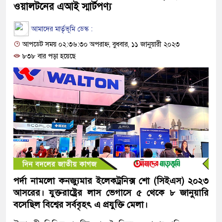
ওয়ালটনের এআই স্মার্টপণ্য
আমাদের মার্তৃভূমি ডেস্ক :
আপডেট সময় ০২:৩৬:৩০ অপরাহ্ন, বুধবার, ১১ জানুয়ারী ২০২৩
৮৩৮ বার পড়া হয়েছে
পর্দা নামলো কনজ্যুমার ইলেকট্রনিক্স শো (সিইএস) ২০২৩
আসরের। যুক্তরাষ্ট্রের লাস ভেগাসে ৫ থেকে ৮ জানুয়ারি
বসেছিল বিশ্বের সর্ববৃহৎ এ প্রযুক্তি মেলা।