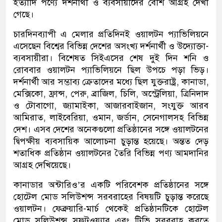
ইত্যাদি পণ্যে দর্শনার্থী ও ব্যবসায়ীদের বেশি আগ্রহ দেখা
গেছে।
চারদিনব্যাপী এ মেলার প্রতিদিনই ওয়ালটন প্যাভিলিয়নে
এসেছেন বিশ্বের বিভিন্ন দেশের অসংখ্য দর্শনার্থী ও উদ্যোক্তা-
ব্যবসায়ীরা। বিশেষত সিইএসের শেষ দুই দিন শনি ও
রোববার ওয়ালটন প্যাভিলিয়নে ছিল উপচে পড়া ভিড়।
দর্শনার্থী আর সম্ভাব্য ক্রেতাদের মধ্যে ছিল যুক্তরাষ্ট্র, কানাডা,
মেক্সিকো, ফ্রান্স, পেরু, ব্রাজিল, চিলি, অস্ট্রেলিয়া, ত্রিনিদাদ
ও টোবাগো, জ্যামাইকা, আজারবাইজান, সংযুক্ত আরব
আমিরাত, লাইবেরিয়া, ওমান, জর্ডান, সেনেগালসহ বিভিন্ন
দেশ। এসব দেশের অনেকগুলো প্রতিষ্ঠানের সঙ্গে ওয়ালটনের
দ্বিপক্ষীয় ব্যবসায়িক আলোচনা চুড়ান্ত হয়েছে। অন্তত দেড়
শতাধিক প্রতিষ্ঠান ওয়ালটনের তৈরি বিভিন্ন পণ্য আমদানির
আগ্রহ দেখিয়েছে।
কানাডার অন্টারিও’র একটি পরিবেশক প্রতিষ্ঠানের সঙ্গে
হোটেল মোড সলিউশন্স সরবরাহের বিষয়টি চুড়ান্ত করেছে
ওয়ালটন। ফেব্রুয়ারি-মার্চ থেকেই প্রতিষ্ঠানটিকে হোটেল
মোড সলিউশন্স সফটওয়্যার এবং টিভি সরবরাহ করতে