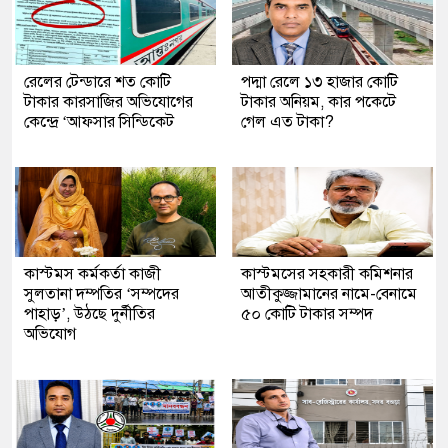
রেলের টেন্ডারে শত কোটি
পদ্মা রেলে ১৩ হাজার কোটি
টাকার কারসাজির অভিযোগের
টাকার অনিয়ম, কার পকেটে
কেন্দ্রে ‘আফসার সিন্ডিকেট
গেল এত টাকা?
কাস্টমস কর্মকর্তা কাজী
কাস্টমসের সহকারী কমিশনার
সুলতানা দম্পতির ‘সম্পদের
আতীকুজ্জামানের নামে-বেনামে
পাহাড়’, উঠছে দুর্নীতির
৫০ কোটি টাকার সম্পদ
অভিযোগ