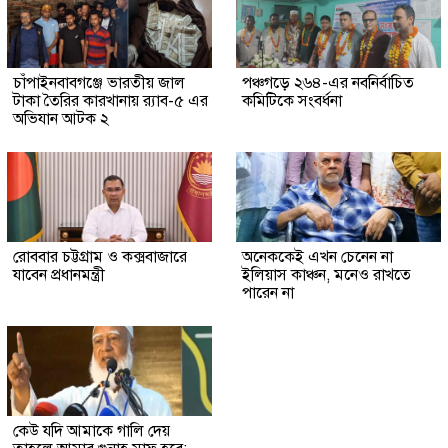
চাঁপাইনবাবগঞ্জে ভারতীয় জাল
পঞ্চগড়ে ২৬৪-এর নবনির্বাচিত
টাকা তৈরির কারখানায় র‍্যাব-৫ এর
কমিটিকে সংবর্ধনা
অভিযান আটক ২
রোববার চট্টগ্রাম ও কক্সবাজারে
অনেককেই এখন চেনেন না
যাবেন প্রধানমন্ত্রী
ইলিয়াস কাঞ্চন, মনেও রাখতে
পারেন না
কেউ যদি আমাকে গালি দেয়