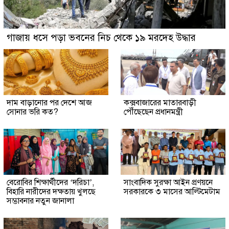
গাজায় ধসে পড়া ভবনের নিচ থেকে ১৯ মরদেহ উদ্ধার
দাম বাড়ানোর পর দেশে আজ
কক্সবাজারের মাতারবাড়ী
সোনার ভরি কত?
পৌঁছেছেন প্রধানমন্ত্রী
বেরোবির শিক্ষার্থীদের ‘দরিচা’,
সাংবাদিক সুরক্ষা আইন প্রণয়নে
বিহারি নারীদের দক্ষতায় খুলছে
সরকারকে ৩ মাসের আল্টিমেটাম
সম্ভাবনার নতুন জানালা