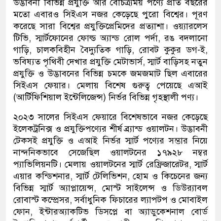
উদ্ভাবনী বিভিন্ন প্রযুক্তি আর বৈচিত্র্যময় পণ্যে প্রতি বছরের
মতো এবারও সিইএস নজর কেড়েছে পুরো বিশ্বের। পূরণ
করেছে সারা বিশ্বের প্রযুক্তিপ্রেমিদের প্রত্যাশা। ওয়্যারলেস
টিভি, স্মার্টফোনের ফোল্ড অ্যান্ড রোল পর্দা, রঙ বদলানো
গাড়ি, চালকবিহীন বৈদ্যুতিক গাড়ি, রোবট কুকুর ডগ-ই,
ভবিষ্যত পৃথিবী দেখার প্রযুক্তি মেটাভার্স, স্মার্ট বাড়িসহ নতুন
প্রযুক্তি ও উদ্ভাবনের বিভিন্ন চমকে জমজমাট ছিল এবারের
সিইএস ফেয়ার। মেলায় বিশেষ গুরুত্ব পেয়েছে এআই
(আর্টিফিশিয়াল ইন্টেলিজেন্স) নির্ভর বিভিন্ন গৃহস্থালী পণ্য।
২০২৩ সালের সিইএস ফেয়ারে বিশেষভাবে নজর কেড়েছে
ইলেকট্রনিক্স ও প্রযুক্তিপণ্যের শীর্ষ ব্র্যান্ড ওয়ালটন। উদ্ভাবনী
টেকসই প্রযুক্তি ও এআই নির্ভর স্মার্ট পণ্যের সম্ভার নিয়ে
নান্দনিকভাবে সেজেছিল ওয়ালটনের ১৭৯২৮ নম্বর
প্যাভিলিয়নটি। মেলায় ওয়ালটনের স্মার্ট রেফ্রিজারেটর, স্মার্ট
এয়ার কন্ডিশনার, স্মার্ট টেলিভিশন, হোম ও কিচেনের জন্য
বিভিন্ন স্মার্ট অ্যাপ্লায়েন্স, মোস্ট সাইলেন্স ও ডিউর‌্যাবল
রোবাস্ট কম্প্রেসর, সর্বাধুনিক ফিচারের ল্যাপটপ ও মোবাইল
ফোন, ইন্টারঅ্যাকটিভ ডিসপ্লে বা অ্যাডুকেশনাল বোর্ড