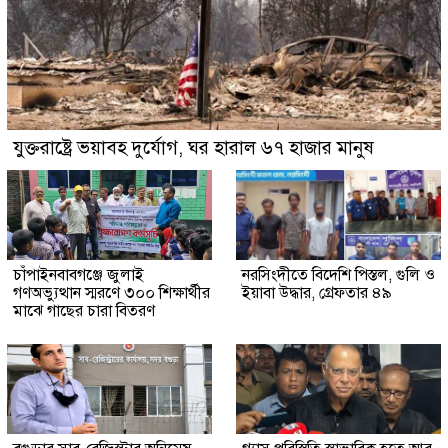
যুক্তরাষ্ট্রে ভয়াবহ দুর্যোগ, ঘর হারাল ৬৭ হাজার মানুষ
চাঁপাইনবাবগঞ্জে জুলাই
নরসিংদীতে বিদেশি পিস্তল, গুলি ও
গণঅভ্যুত্থান স্মরণে ৩০০ শিক্ষার্থীর
ইয়াবা উদ্ধার, গ্রেফতার ৪৯
মাঝে গাছের চারা বিতরণ