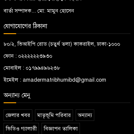
বার্তা সম্পাদক... মো: মামুন হোসেন
যোগাযোগের ঠিকানা
৮০/২, ভিআইপি রোড (চতুর্থ তলা) কাকরাইল, ঢাকা-১০০০
ফোন : ০২২২২২২৩৯৩০
মোবাইল : ০১৭৯৯৪৯৬২৩৮
ইমেইল :
amadermatribhumibd@gmail.com
অন্যান্য মেনু
জেলার খবর
মাতৃভূমি পরিবার
অন্যান্য
ভিডিও গ্যালারী
বিজ্ঞাপন তালিকা