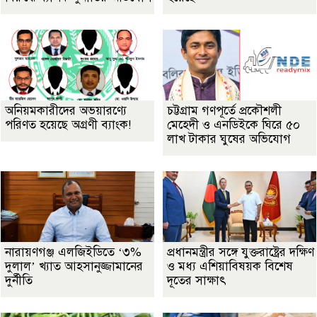
অনিয়মকারীদের অভয়ারণ্যে
চট্টগ্রাম গণপূর্তে প্রকৌশলী
পরিণত হয়েছে অগ্রণী ব্যাংক!
মেহেদী ও এনডিইকে ঘিরে ৫০
লাখ টাকার ঘুষের অভিযোগ
নারায়ণগঞ্জ এলজিইডিতে ‘৩%
প্রধানমন্ত্রীর সঙ্গে যুক্তরাষ্ট্রের দক্ষিণ
দুলাল’ খ্যাত আহসানুজ্জামানের
ও মধ্য এশিয়াবিষয়ক বিশেষ
দুর্নীতি
দূতের সাক্ষাৎ