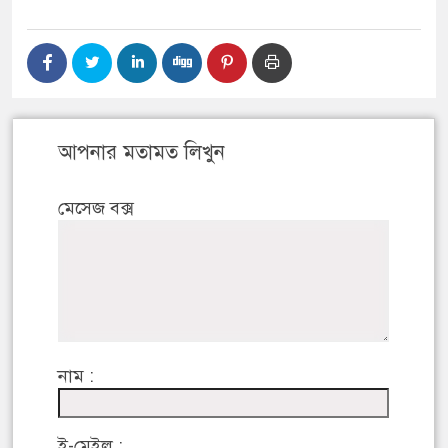
আপনার মতামত লিখুন
মেসেজ বক্স
নাম :
ই-মেইল :