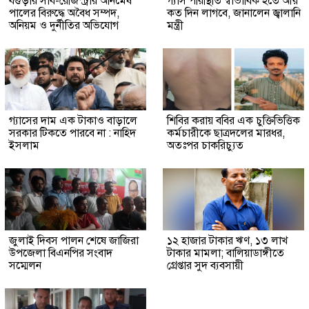
বগুড়ার সাব-রেজিস্ট্রার অনিমেষ
গ্যাস পরিস্থিতি স্বাভাবিক হতে আর
পালের বিরুদ্ধে অবৈধ সম্পদ,
কত দিন লাগবে, জানালেন জ্বালানি
অনিয়ম ও দুর্নীতির অভিযোগ
মন্ত্রী
গ্যাসের দাম এক টাকাও বাড়ালে
শিবির করায় ববির এক চুক্তিভিত্তিক
সরকার টিকতে পারবে না : নাহিদ
কর্মচারীকে ছাত্রদলের মারধর,
ইসলাম
অতঃপর চাকরিচ্যুত
জুলাই দিবস পালন শেষে জাজিরা
১২ হাজার টাকার ঋণ, ১৩ লাখ
উপজেলা বিএনপির সংবাদ
টাকার মামলা; বালিয়াডাঙ্গীতে
সম্মেলন
গ্রেপ্তার সুদ ব্যবসায়ী