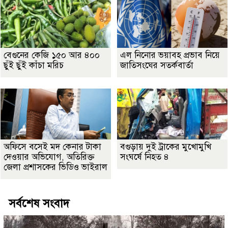
বেগুনের কেজি ১৫০ আর ৪০০
এল নিনোর ভয়াবহ প্রভাব নিয়ে
ছুঁই ছুঁই কাঁচা মরিচ
জাতিসংঘের সতর্কবার্তা
অফিসে বসেই মদ কেনার টাকা
বগুড়ায় দুই ট্রাকের মুখোমুখি
দেওয়ার অভিযোগ, অতিরিক্ত
সংঘর্ষে নিহত ৪
জেলা প্রশাসকের ভিডিও ভাইরাল
সর্বশেষ সংবাদ