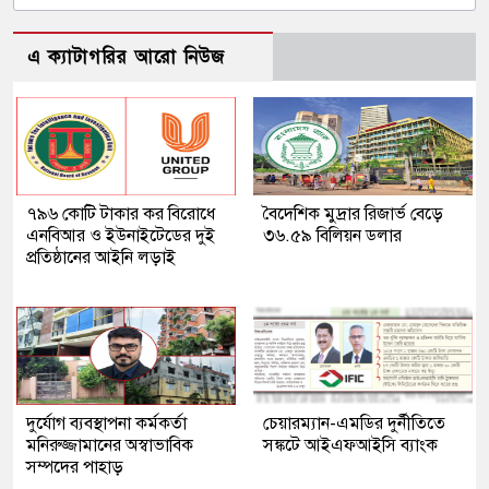
এ ক্যাটাগরির আরো নিউজ
৭৯৬ কোটি টাকার কর বিরোধে
বৈদেশিক মুদ্রার রিজার্ভ বেড়ে
এনবিআর ও ইউনাইটেডের দুই
৩৬.৫৯ বিলিয়ন ডলার
প্রতিষ্ঠানের আইনি লড়াই
দুর্যোগ ব্যবস্থাপনা কর্মকর্তা
চেয়ারম্যান-এমডির দুর্নীতিতে
মনিরুজ্জামানের অস্বাভাবিক
সঙ্কটে আইএফআইসি ব্যাংক
সম্পদের পাহাড়