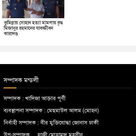
কুমিল্লায় সোহান হত্যা মামলায় বৃদ্ধ
মিজানুর রহমানের যাবজ্জীবন
কারাদণ্ড
সম্পাদক মন্ডলী
সম্পাদক : খাদিজা আক্তার পূর্ণী
ব্যবস্থাপনা সম্পাদক : মেছমাউল আলম (মোহন)
নির্বাহী সম্পাদক : বীর মুক্তিযোদ্ধা জোনাস ঢাকী
উপ-সম্পাদক.... হাজী মোহাম্মদ মহসীন