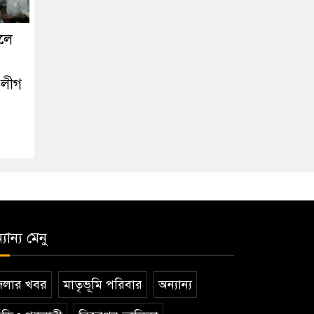
োলে
 লীগ
যান্য মেনু
েলার খবর
মাতৃভূমি পরিবার
অন্যান্য