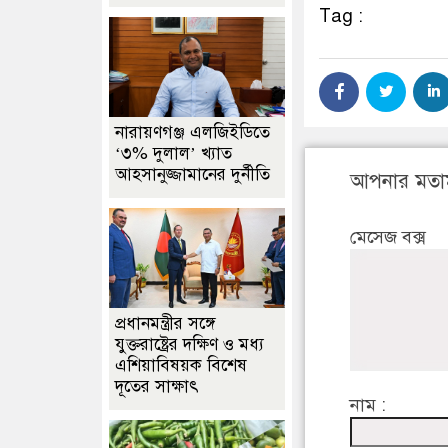
Tag :
নারায়ণগঞ্জ এলজিইডিতে
‘৩% দুলাল’ খ্যাত
আহসানুজ্জামানের দুর্নীতি
আপনার মতা
মেসেজ বক্স
প্রধানমন্ত্রীর সঙ্গে
যুক্তরাষ্ট্রের দক্ষিণ ও মধ্য
এশিয়াবিষয়ক বিশেষ
দূতের সাক্ষাৎ
নাম :