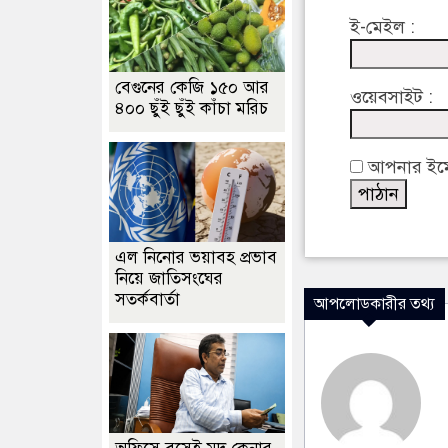
ই-মেইল :
বেগুনের কেজি ১৫০ আর
ওয়েবসাইট :
৪০০ ছুঁই ছুঁই কাঁচা মরিচ
আপনার ইমেইল
এল নিনোর ভয়াবহ প্রভাব
নিয়ে জাতিসংঘের
সতর্কবার্তা
আপলোডকারীর তথ্য