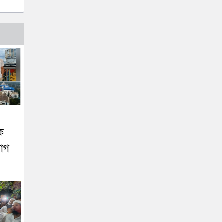
নক
যোগ