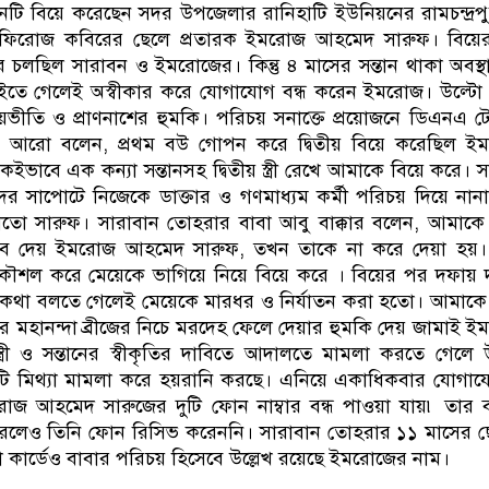
ি বিয়ে করেছেন সদর উপজেলার রানিহাটি ইউনিয়নের রামচন্দ্রপ
ের ফিরোজ কবিরের ছেলে প্রতারক ইমরোজ আহমেদ সারুফ। বিয়ে
লছিল সারাবন ও ইমরোজের। কিন্তু ৪ মাসের সন্তান থাকা অবস্থায় স
ি চাইতে গেলেই অস্বীকার করে যোগাযোগ বন্ধ করেন ইমরোজ। উল্টো
ীতি ও প্রাণনাশের হুমকি। পরিচয় সনাক্তে প্রয়োজনে ডিএনএ টে
নি আরো বলেন, প্রথম বউ গোপন করে দ্বিতীয় বিয়ে করেছিল ই
ভাবে এক কন্যা সন্তানসহ দ্বিতীয় স্ত্রী রেখে আমাকে বিয়ে করে। 
ের সাপোটে নিজেকে ডাক্তার ও গণমাধ্যম কর্মী পরিচয় দিয়ে না
াতো সারুফ। সারাবান তোহরার বাবা আবু বাক্কার বলেন, আমাক
স্তাব দেয় ইমরোজ আহমেদ সারুফ, তখন তাকে না করে দেয়া হয়। ক
কৌশল করে মেয়েকে ভাগিয়ে নিয়ে বিয়ে করে । বিয়ের পর দফায় 
 কথা বলতে গেলেই মেয়েকে মারধর ও নির্যাতন করা হতো। আমাকে
রে মহানন্দা ব্রীজের নিচে মরদেহ ফেলে দেয়ার হুমকি দেয় জামাই 
্রী ও সন্তানের স্বীকৃতির দাবিতে আদালতে মামলা করতে গেলে 
টি মিথ্যা মামলা করে হয়রানি করছে। এনিয়ে একাধিকবার যোগা
রোজ আহমেদ সারুজের দুটি ফোন নাম্বার বন্ধ পাওয়া যায়৷ তার 
রলেও তিনি ফোন রিসিভ করেননি। সারাবান তোহরার ১১ মাসের ছ
কা কার্ডেও বাবার পরিচয় হিসেবে উল্লেখ রয়েছে ইমরোজের নাম।