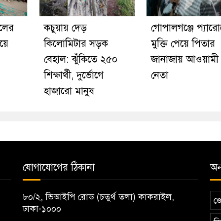
ুলের
কচুয়ায় দেড়
গোপালগঞ্জে প্যার
য়ে
কিলোমিটার সড়ক
মুক্তি পেয়ে পিতার
বেহাল: ঝুঁকিতে ২৫০
জানাজায় আওয়ামী
শিক্ষার্থী, দুর্ভোগে
নেতা
হাজারো মানুষ
যোগাযোগের ঠিকানা
অন্
৮০/২, ভিআইপি রোড (চতুর্থ তলা) কাকরাইল,
জ
ঢাকা-১০০০