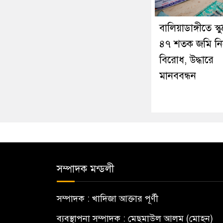
বালিয়াডাঙ্গীতে স্ক
৪৭ শতক জমি নি
বিরোধ, উদ্ধারে
মানববন্ধন
সম্পাদক মন্ডলী
সম্পাদক : খাদিজা আক্তার পূর্ণী
ব্যবস্থাপনা সম্পাদক : মেছমাউল আলম (মোহন)