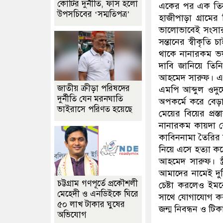
কোটির দুর্নীতি, ফাঁস হলো
একের পর এক তিনট
উপসচিবের ‘সম্মতিপত্র’
হাজীপাড়া গ্রাম
ভালোভাবেই সংসার চ
সন্তানের স্বীকৃত
থাকে নানারকম ভয়ভ
দাবি জানিয়ে তি
আহমেদ সারুফ। একই
জাতীয় ক্রীড়া পরিষদের
এমপি আব্দুল ওদুদ
দুর্নীতি যেন মরনঘাতি
অপকর্মে করে বেড়
ভাইরাসে পরিণত হয়েছে
মেয়ের বিয়ের প্র
নানারকম কায়দা 
কাবিননামা তৈরির
নিয়ে এসে হত্যা ক
আহমেদ সারুফ। স্ত
আমাদের নামেই দু
চট্টগ্রাম গণপূর্তে প্রকৌশলী
চেষ্টা করলেও ইম
মেহেদী ও এনডিইকে ঘিরে
সাথে যোগাযোগ ক
৫০ লাখ টাকার ঘুষের
জন্ম নিবন্ধন ও টি
অভিযোগ