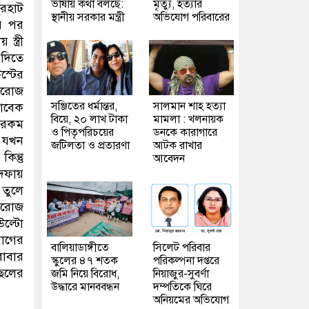
ভাষায় কথা বলছে:
মৃত্যু, হত্যার
ুরহাট
স্থানীয় সরকার মন্ত্রী
অভিযোগ পরিবারের
র পর
্ত্রী
 দিতে
স্টের
মরোজ
সঞ্জিতের ধর্মান্তর,
সালমান শাহ হত্যা
সাবেক
বিয়ে, ২০ লাখ টাকা
মামলা : খলনায়ক
নারকম
ও পিতৃপরিচয়ের
ডনকে কারাগারে
ে যখন
জটিলতা ও প্রতারণা
আটক রাখার
িন্তু
আবেদন
দফায়
 তুলে
ইমরোজ
উল্টো
যোগের
বালিয়াডাঙ্গীতে
সিলেট পরিবার
বাবার
স্কুলের ৪৭ শতক
পরিকল্পনা দপ্তরে
েলের
জমি নিয়ে বিরোধ,
নিয়াজুর-সুবর্ণা
উদ্ধারে মানববন্ধন
দম্পতিকে ঘিরে
অনিয়মের অভিযোগ