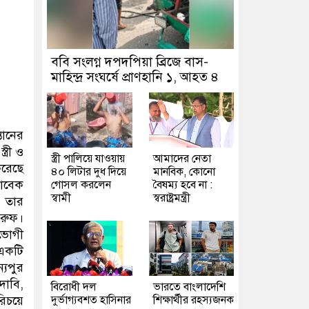
ববি সংলগ্ন দপদপিয়া ব্রিজে বাস-
মাহিন্দ্র সংঘর্ষে প্রাণহানি ১, আহত ৪
তানের
ত্রী ও
স্ত্রী পালিয়ে যাওয়ায়
আমাদের নেতা
করেছে
৪০ লিটার দুধ দিয়ে
মানবিক, কোনো
াবেক
গোসল করলেন
বৈষম্য হবে না :
স্বামী
স্বরাষ্ট্রমন্ত্রী
ও তার
ারুফ।
তভোগী
 একটি
যপুর
দাবি,
বিরোধী দল
ভারতে বাংলাদেশি
রিচয়ে
দুর্ভাগ্যবশত হাসিনার
শিক্ষার্থীর রহস্যজনক