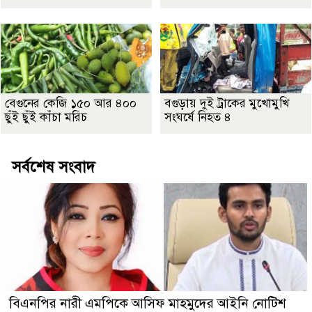
বেগুনের কেজি ১৫০ আর ৪০০
বগুড়ায় দুই ট্রাকের মুখোমুখি
ছুঁই ছুঁই কাঁচা মরিচ
সংঘর্ষে নিহত ৪
সর্বশেষ সংবাদ
বিএনপির নারী এমপিকে আসিফ মাহমুদের আইনি নোটিশ