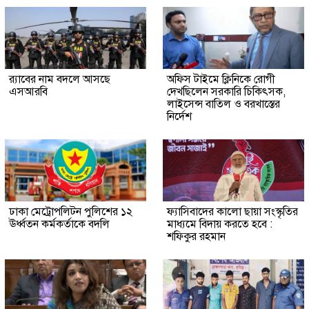
র‍্যাবের নাম বদলে আসছে
অফিস টাইমে ক্লিনিকে রোগী
এসআরবি
দেখছিলেন সরকারি চিকিৎসক,
লাইসেন্স বাতিল ও বরখাস্তের
নির্দেশ
ঢাকা মেট্রোপলিটন পুলিশের ১২
ফ্যাসিবাদের কালো ছায়া সংস্কৃতির
ঊর্ধ্বতন কর্মকর্তাকে বদলি
মাধ্যমে বিদায় করতে হবে :
শফিকুর রহমান