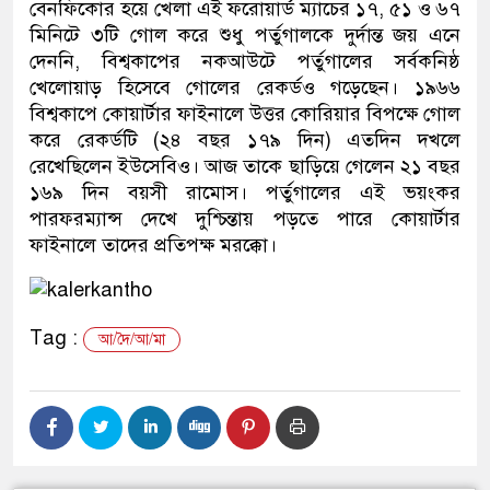
বেনফিকোর হয়ে খেলা এই ফরোয়ার্ড ম্যাচের ১৭, ৫১ ও ৬৭
মিনিটে ৩টি গোল করে শুধু পর্তুগালকে দুর্দান্ত জয় এনে
দেননি, বিশ্বকাপের নকআউটে পর্তুগালের সর্বকনিষ্ঠ
খেলোয়াড় হিসেবে গোলের রেকর্ডও গড়েছেন। ১৯৬৬
বিশ্বকাপে কোয়ার্টার ফাইনালে উত্তর কোরিয়ার বিপক্ষে গোল
করে রেকর্ডটি (২৪ বছর ১৭৯ দিন) এতদিন দখলে
রেখেছিলেন ইউসেবিও। আজ তাকে ছাড়িয়ে গেলেন ২১ বছর
১৬৯ দিন বয়সী রামোস। পর্তুগালের এই ভয়ংকর
পারফরম্যান্স দেখে দুশ্চিন্তায় পড়তে পারে কোয়ার্টার
ফাইনালে তাদের প্রতিপক্ষ মরক্কো।
Tag :
আ/দৈ/আ/মা