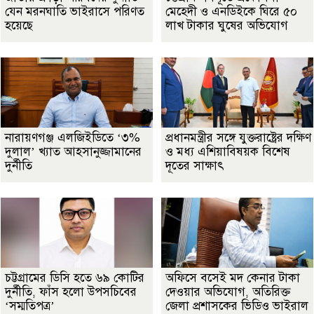
যেন মরনঘাতি ভাইরাসে পরিণত
মেহেদী ও এনডিইকে ঘিরে ৫০
হয়েছে
লাখ টাকার ঘুষের অভিযোগ
নারায়ণগঞ্জ এলজিইডিতে ‘৩%
প্রধানমন্ত্রীর সঙ্গে যুক্তরাষ্ট্রের দক্ষিণ
দুলাল’ খ্যাত আহসানুজ্জামানের
ও মধ্য এশিয়াবিষয়ক বিশেষ
দুর্নীতি
দূতের সাক্ষাৎ
চট্টগ্রামের ডিসি হতে ৬৯ কোটির
অফিসে বসেই মদ কেনার টাকা
দুর্নীতি, ফাঁস হলো উপসচিবের
দেওয়ার অভিযোগ, অতিরিক্ত
‘সম্মতিপত্র’
জেলা প্রশাসকের ভিডিও ভাইরাল