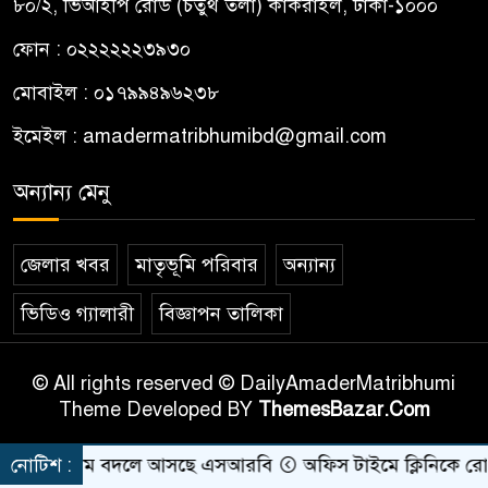
৮০/২, ভিআইপি রোড (চতুর্থ তলা) কাকরাইল, ঢাকা-১০০০
ফোন : ০২২২২২২৩৯৩০
মোবাইল : ০১৭৯৯৪৯৬২৩৮
ইমেইল :
amadermatribhumibd@gmail.com
অন্যান্য মেনু
জেলার খবর
মাতৃভূমি পরিবার
অন্যান্য
ভিডিও গ্যালারী
বিজ্ঞাপন তালিকা
© All rights reserved © DailyAmaderMatribhumi
Theme Developed BY
ThemesBazar.Com
যাবের নাম বদলে আসছে এসআরবি
নোটিশ :
অফিস টাইমে ক্লিনিকে রোগী দে