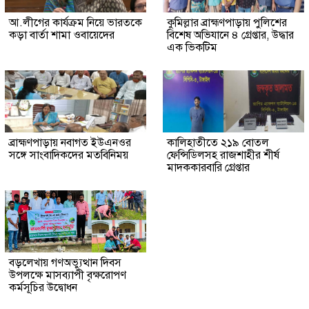
আ.লীগের কার্যক্রম নিয়ে ভারতকে
কুমিল্লার ব্রাহ্মণপাড়ায় পুলিশের
কড়া বার্তা শামা ওবায়েদের
বিশেষ অভিযানে ৪ গ্রেপ্তার, উদ্ধার
এক ভিকটিম
ব্রাহ্মণপাড়ায় নবাগত ইউএনওর
কালিহাতীতে ২১৯ বোতল
সঙ্গে সাংবাদিকদের মতবিনিময়
ফেন্সিডিলসহ রাজশাহীর শীর্ষ
মাদককারবারি গ্রেপ্তার
বড়লেখায় গণঅভ্যুত্থান দিবস
উপলক্ষে মাসব্যাপী বৃক্ষরোপণ
কর্মসূচির উদ্বোধন