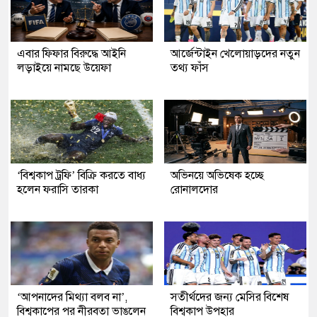
এবার ফিফার বিরুদ্ধে আইনি
আর্জেন্টাইন খেলোয়াড়দের নতুন
লড়াইয়ে নামছে উয়েফা
তথ্য ফাঁস
‘বিশ্বকাপ ট্রফি’ বিক্রি করতে বাধ্য
অভিনয়ে অভিষেক হচ্ছে
হলেন ফরাসি তারকা
রোনালদোর
‘আপনাদের মিথ্যা বলব না’,
সতীর্থদের জন্য মেসির বিশেষ
বিশ্বকাপের পর নীরবতা ভাঙলেন
বিশ্বকাপ উপহার