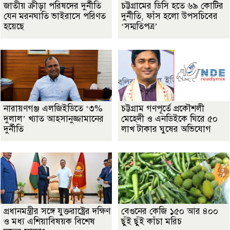
জাতীয় ক্রীড়া পরিষদের দুর্নীতি
চট্টগ্রামের ডিসি হতে ৬৯ কোটির
যেন মরনঘাতি ভাইরাসে পরিণত
দুর্নীতি, ফাঁস হলো উপসচিবের
হয়েছে
‘সম্মতিপত্র’
নারায়ণগঞ্জ এলজিইডিতে ‘৩%
চট্টগ্রাম গণপূর্তে প্রকৌশলী
দুলাল’ খ্যাত আহসানুজ্জামানের
মেহেদী ও এনডিইকে ঘিরে ৫০
দুর্নীতি
লাখ টাকার ঘুষের অভিযোগ
প্রধানমন্ত্রীর সঙ্গে যুক্তরাষ্ট্রের দক্ষিণ
বেগুনের কেজি ১৫০ আর ৪০০
ও মধ্য এশিয়াবিষয়ক বিশেষ
ছুঁই ছুঁই কাঁচা মরিচ