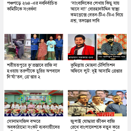
পঞ্চগড়ে ২৬৪-এর নবনির্বাচিত
‘সাংবাদিকের লেখায় কিছু যায়
কমিটিকে সংবর্ধনা
আসে না!’ বোরহানউদ্দিন স্বাস্থ্য
কমপ্লেক্সে বেতন-টিএ-ডিএ নিয়ে
প্রশ্ন, তদন্তের দাবি
শরীয়তপুরে কু’প্রস্তাবে রাজি না
কুমিল্লায় মোহনা টেলিভিশন
হওয়ায় তরুণীকে চুরির অপবাদে
অফিসে লুট: দুই আসামি গ্রেপ্তার
নি’র্যা’তন, গ্রে’প্তার ২
সোনামসজিদ বন্দরে
জুলাই যোদ্ধারা জীবন বাজি
অবকাঠামো সংকট ব্যবসায়ীদের
রেখে বাংলাদেশকে নতুন করে