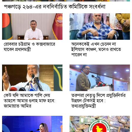
পঞ্চগড়ে ২৬৪-এর নবনির্বাচিত কমিটিকে সংবর্ধনা
রোববার চট্টগ্রাম ও কক্সবাজারে
অনেককেই এখন চেনেন না
যাবেন প্রধানমন্ত্রী
ইলিয়াস কাঞ্চন, মনেও রাখতে
পারেন না
কেউ যদি আমাকে গালি দেয়
তরুণরা নেতৃত্ব দিলে প্রযুক্তিনির্ভর
তাহলে আমার গুনাহ মাফ হবে:
উন্নয়ন টেকসই হবে :
জামায়াত আমির
তথ্যপ্রযুক্তিমন্ত্রী