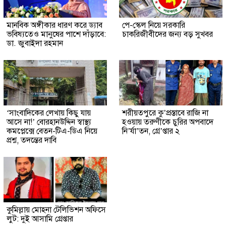
মানবিক অঙ্গীকার ধারণ করে ড্যাব
পে-স্কেল নিয়ে সরকারি
ভবিষ্যতেও মানুষের পাশে দাঁড়াবে:
চাকরিজীবীদের জন্য বড় সুখবর
ডা. জুবাইদা রহমান
‘সাংবাদিকের লেখায় কিছু যায়
শরীয়তপুরে কু’প্রস্তাবে রাজি না
আসে না!’ বোরহানউদ্দিন স্বাস্থ্য
হওয়ায় তরুণীকে চুরির অপবাদে
কমপ্লেক্সে বেতন-টিএ-ডিএ নিয়ে
নি’র্যা’তন, গ্রে’প্তার ২
প্রশ্ন, তদন্তের দাবি
কুমিল্লায় মোহনা টেলিভিশন অফিসে
লুট: দুই আসামি গ্রেপ্তার