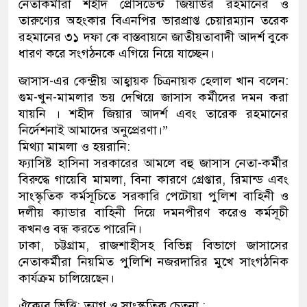
নেতাকর্মীরা শহীদ প্রেসিডেন্ট জিয়াউর রহমানের ও
তারুণ্যের অহংকার বিএনপির ভারপ্রাপ্ত চেয়ারম্যান তরেক
রহমানের ৩১ দফা কে বাস্তবায়নে জাতীয়তাবাদী আদর্শ বুকে
ধারণ করে সংগঠনকে এগিয়ে নিয়ে যাচ্ছেন।
জাসাস-এর কেন্দ্রীয় আহ্বায়ক চিত্রনায়ক হেলাল খান বলেন:
গুম-খুন-মামলার ভয় দেখিয়ে জাসাস কর্মীদের দমন করা
যায়নি । শহীদ জিয়ার আদর্শ এবং তারেক রহমানের
নির্দেশনাই আমাদের অনুপ্রেরণা।”
মিথ্যা মামলা ও হয়রানি:
ফ্যাসিষ্ট হাসিনা সরকারের আমলে বহু জাসাস নেতা-কর্মীর
বিরুদ্ধে গায়েবি মামলা, বিনা কারণে গ্রেপ্তার, রিমান্ড এবং
সাংস্কৃতিক কর্মসূচিতে সরকারি পেটোয়া পুলিশ বাহিনী ও
দলীয় ক্যাডার বাহিনী দিয়ে দমনপীরণ করেও কর্মসূচী
কখনও বন্ধ করতে পারেনি।
ঢাকা, চট্টগ্রাম, রাজশাহীসহ বিভিন্ন বিভাগে জাসাসের
নেতাকর্মীরা নিয়মিত পুলিশি নজরদারির মুখে সাংগঠনিক
কার্যক্রম চালিয়েছেন।
ঐক্যের ভিত্তি: ত্যাগ ও সাংস্কৃতিক চেতনা :