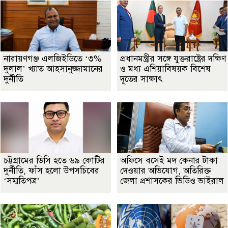
নারায়ণগঞ্জ এলজিইডিতে ‘৩%
প্রধানমন্ত্রীর সঙ্গে যুক্তরাষ্ট্রের দক্ষিণ
দুলাল’ খ্যাত আহসানুজ্জামানের
ও মধ্য এশিয়াবিষয়ক বিশেষ
দুর্নীতি
দূতের সাক্ষাৎ
চট্টগ্রামের ডিসি হতে ৬৯ কোটির
অফিসে বসেই মদ কেনার টাকা
দুর্নীতি, ফাঁস হলো উপসচিবের
দেওয়ার অভিযোগ, অতিরিক্ত
‘সম্মতিপত্র’
জেলা প্রশাসকের ভিডিও ভাইরাল