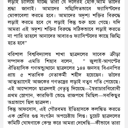
লড়াই চালিয়ে যাচ্ছে তারা যে দলেরই হোক,আমি তাদের
শ্রদ্ধা জানাই। আমাদের সম্মিলিতভাবে ফ্যাসিস্টদের
মোকাবেলা করতে হবে। আমাদের অদৃশ্য শক্তির বিরুদ্ধে
লড়াই করতে হবে সে লড়াই কিন্তু শুরু হয়ে গেছে। যদি
আমরা এই অদৃশ্য শক্তির বিরুদ্ধে সঠিকভাবে লড়াই করতে
না পারি তাহলে আনাদের আবারও ফ্যাসিস্টদের কাছে জিম্মি
হতে হবে”
বরিশাল বিশ্ববিদ্যালয় শাখা ছাত্রদলের সাবেক ক্রীড়া
সম্পাদক এমডি শিহাব বলেন, ” জুলাই-আগস্টের
ঐতিহাসিক গণঅভ্যুত্থানে ছাত্রদলের ১৪৪ জনসহ বিএনপির
প্রায় ৫ শতাধিক নেতাকর্মী শহীদ হয়েছেন। তাঁদের
আত্মত্যাগেই আজকের গণতন্ত্রের লড়াই নতুন গতি পেয়েছে।
এই আন্দোলনে ছাত্রদলই নেতৃত্ব দিয়েছে—স্বৈরাচারবিরোধী
প্রথম স্লোগান, কারফিউ ভেঙে রাজপথে মিছিল—সবকিছুর
অগ্রভাগে ছিল ছাত্রদল।
কিন্তু আফসোস, এই গৌরবময় ইতিহাসকে কলঙ্কিত করতে
এক শ্রেণির গুপ্ত সংগঠন অপচেষ্টায় লিপ্ত। চুয়েট ছাত্রদলের
কমিটি ঘোষণাকে কেন্দ্র করে আমরা দেখেছি—কীভাবে তারা