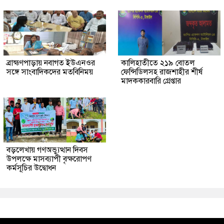
ব্রাহ্মণপাড়ায় নবাগত ইউএনওর
কালিহাতীতে ২১৯ বোতল
সঙ্গে সাংবাদিকদের মতবিনিময়
ফেন্সিডিলসহ রাজশাহীর শীর্ষ
মাদককারবারি গ্রেপ্তার
বড়লেখায় গণঅভ্যুত্থান দিবস
উপলক্ষে মাসব্যাপী বৃক্ষরোপণ
কর্মসূচির উদ্বোধন