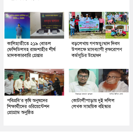
কালিহাতীতে ২১৯ বোতল
বড়লেখায় গণঅভ্যুত্থান দিবস
ফেন্সিডিলসহ রাজশাহীর শীর্ষ
উপলক্ষে মাসব্যাপী বৃক্ষরোপণ
মাদককারবারি গ্রেপ্তার
কর্মসূচির উদ্বোধন
পবিপ্রবি’র কৃষি অনুষদের
কোটালীপাড়ায় দুই দলিল
শিক্ষার্থীদের ওরিয়েন্টেশন
লেখক সাময়িক বহিস্কার
প্রোগ্রাম অনুষ্ঠিত