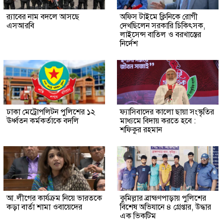
র‍্যাবের নাম বদলে আসছে
অফিস টাইমে ক্লিনিকে রোগী
এসআরবি
দেখছিলেন সরকারি চিকিৎসক,
লাইসেন্স বাতিল ও বরখাস্তের
নির্দেশ
ঢাকা মেট্রোপলিটন পুলিশের ১২
ফ্যাসিবাদের কালো ছায়া সংস্কৃতির
ঊর্ধ্বতন কর্মকর্তাকে বদলি
মাধ্যমে বিদায় করতে হবে :
শফিকুর রহমান
আ.লীগের কার্যক্রম নিয়ে ভারতকে
কুমিল্লার ব্রাহ্মণপাড়ায় পুলিশের
কড়া বার্তা শামা ওবায়েদের
বিশেষ অভিযানে ৪ গ্রেপ্তার, উদ্ধার
এক ভিকটিম