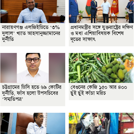
নারায়ণগঞ্জ এলজিইডিতে ‘৩%
প্রধানমন্ত্রীর সঙ্গে যুক্তরাষ্ট্রের দক্ষিণ
দুলাল’ খ্যাত আহসানুজ্জামানের
ও মধ্য এশিয়াবিষয়ক বিশেষ
দুর্নীতি
দূতের সাক্ষাৎ
চট্টগ্রামের ডিসি হতে ৬৯ কোটির
বেগুনের কেজি ১৫০ আর ৪০০
দুর্নীতি, ফাঁস হলো উপসচিবের
ছুঁই ছুঁই কাঁচা মরিচ
‘সম্মতিপত্র’