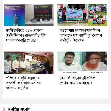
কালিহাতীতে ২১৯ বোতল
বড়লেখায় গণঅভ্যুত্থান দিবস
ফেন্সিডিলসহ রাজশাহীর শীর্ষ
উপলক্ষে মাসব্যাপী বৃক্ষরোপণ
মাদককারবারি গ্রেপ্তার
কর্মসূচির উদ্বোধন
পবিপ্রবি’র কৃষি অনুষদের
কোটালীপাড়ায় দুই দলিল
শিক্ষার্থীদের ওরিয়েন্টেশন
লেখক সাময়িক বহিস্কার
প্রোগ্রাম অনুষ্ঠিত
জনপ্রিয় সংবাদ