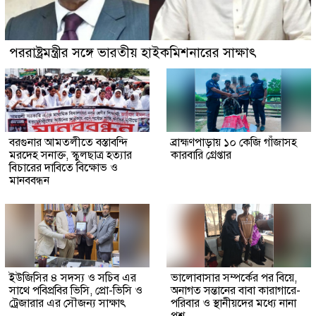
পররাষ্ট্রমন্ত্রীর সঙ্গে ভারতীয় হাইকমিশনারের সাক্ষাৎ
বরগুনার আমতলীতে বস্তাবন্দি
​ব্রাহ্মণপাড়ায় ১০ কেজি গাঁজাসহ
মরদেহ সনাক্ত, স্কুলছাত্র হত্যার
কারবারি গ্রেপ্তার
বিচারের দাবিতে বিক্ষোভ ও
মানববন্ধন
ইউজিসির ৪ সদস্য ও সচিব এর
ভালোবাসার সম্পর্কের পর বিয়ে,
সাথে পবিপ্রবির ভিসি, প্রো-ভিসি ও
অনাগত সন্তানের বাবা কারাগারে-
ট্রেজারার এর সৌজন্য সাক্ষাৎ
পরিবার ও স্থানীয়দের মধ্যে নানা