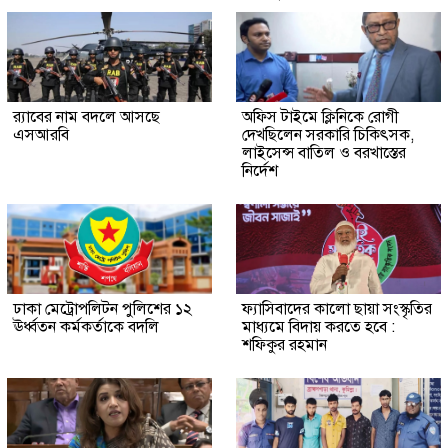
র‍্যাবের নাম বদলে আসছে
অফিস টাইমে ক্লিনিকে রোগী
এসআরবি
দেখছিলেন সরকারি চিকিৎসক,
লাইসেন্স বাতিল ও বরখাস্তের
নির্দেশ
ঢাকা মেট্রোপলিটন পুলিশের ১২
ফ্যাসিবাদের কালো ছায়া সংস্কৃতির
ঊর্ধ্বতন কর্মকর্তাকে বদলি
মাধ্যমে বিদায় করতে হবে :
শফিকুর রহমান