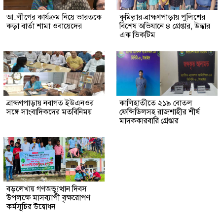
আ.লীগের কার্যক্রম নিয়ে ভারতকে
কুমিল্লার ব্রাহ্মণপাড়ায় পুলিশের
কড়া বার্তা শামা ওবায়েদের
বিশেষ অভিযানে ৪ গ্রেপ্তার, উদ্ধার
এক ভিকটিম
ব্রাহ্মণপাড়ায় নবাগত ইউএনওর
কালিহাতীতে ২১৯ বোতল
সঙ্গে সাংবাদিকদের মতবিনিময়
ফেন্সিডিলসহ রাজশাহীর শীর্ষ
মাদককারবারি গ্রেপ্তার
বড়লেখায় গণঅভ্যুত্থান দিবস
উপলক্ষে মাসব্যাপী বৃক্ষরোপণ
কর্মসূচির উদ্বোধন