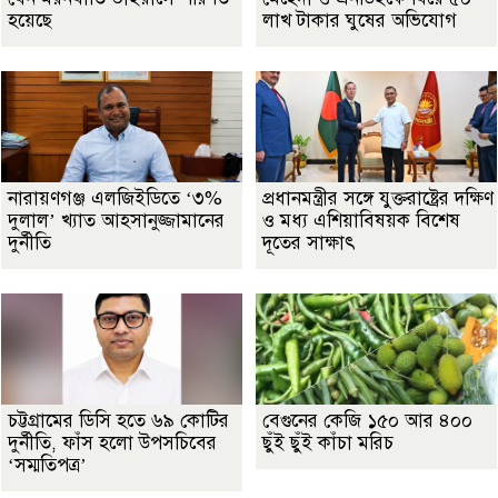
হয়েছে
লাখ টাকার ঘুষের অভিযোগ
নারায়ণগঞ্জ এলজিইডিতে ‘৩%
প্রধানমন্ত্রীর সঙ্গে যুক্তরাষ্ট্রের দক্ষিণ
দুলাল’ খ্যাত আহসানুজ্জামানের
ও মধ্য এশিয়াবিষয়ক বিশেষ
দুর্নীতি
দূতের সাক্ষাৎ
চট্টগ্রামের ডিসি হতে ৬৯ কোটির
বেগুনের কেজি ১৫০ আর ৪০০
দুর্নীতি, ফাঁস হলো উপসচিবের
ছুঁই ছুঁই কাঁচা মরিচ
‘সম্মতিপত্র’