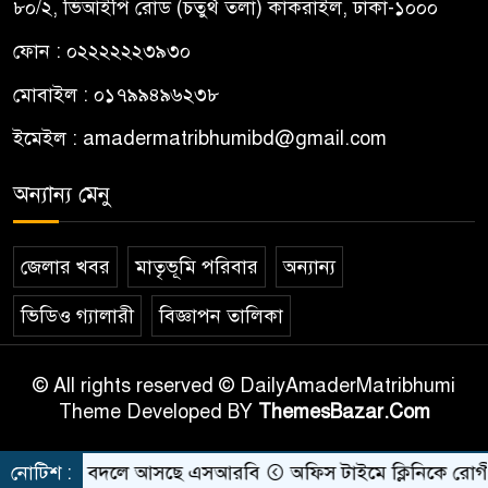
৮০/২, ভিআইপি রোড (চতুর্থ তলা) কাকরাইল, ঢাকা-১০০০
ফোন : ০২২২২২২৩৯৩০
মোবাইল : ০১৭৯৯৪৯৬২৩৮
ইমেইল :
amadermatribhumibd@gmail.com
অন্যান্য মেনু
জেলার খবর
মাতৃভূমি পরিবার
অন্যান্য
ভিডিও গ্যালারী
বিজ্ঞাপন তালিকা
© All rights reserved © DailyAmaderMatribhumi
Theme Developed BY
ThemesBazar.Com
ের নাম বদলে আসছে এসআরবি
নোটিশ :
অফিস টাইমে ক্লিনিকে রোগী দেখছি