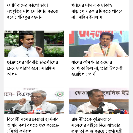
ফ্যাসিবাদের কালো ছায়া
গ্যাসের দাম এক টাকাও
সংস্কৃতির মাধ্যমে বিদায় করতে
বাড়ালে সরকার টিকতে পারবে
হবে : শফিকুর রহমান
না : নাহিদ ইসলাম
ছাত্রদলের পরিণতি ছাত্রলীগের
যাদের কমিশনার হওয়ার
চেয়েও খারাপ হবে : সারজিস
যোগ্যতা ছিল না, তারা উপদেষ্টা
আলম
হয়েছিল : পার্থ
বিরোধী দলের নেতারা হাসিনার
রাজনীতিকে কৃত্রিমভাবে
ভাষায় কথা বলতে শুরু করেছেন
সংসদের বাইরে নিয়ে যাওয়ার
: মির্জা ফখরুল
প্রবণতা কাজ করছে : তথ্যমন্ত্রী