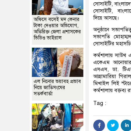
সোসাইটি, বাংলাদে
সোসাইটি, বাংলাদ
দিয়ে আসছে।
অফিসে বসেই মদ কেনার
টাকা দেওয়ার অভিযোগ,
অনুষ্ঠানে সভাপতি
অতিরিক্ত জেলা প্রশাসকের
সভাপতি মোহাম্মদ
ভিডিও ভাইরাল
সোসাইটির মহাসচি
কর্মশালায় সাউথ 
একেএম আনোয়ারু
এসএস, ডা. টিএস
আন্নামারিয়া গিরা
এল নিনোর ভয়াবহ প্রভাব
মিখাইল লিই স্টা
নিয়ে জাতিসংঘের
কর্মশালায় বক্তব্য 
সতর্কবার্তা
Tag :