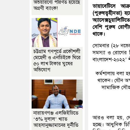
অভয়ারণ্যে পরিণত হয়েছে
ডায়াবেটিসে আক্
অগ্রণী ব্যাংক!
(পুরুষত্বহীনতা) 
অ্যাসেক্সচুয়ালিটি
বেশি পুরুষ রোগীদ
থাকে।
সোমবার (২৮ নভেম্
চট্টগ্রাম গণপূর্তে প্রকৌশলী
সমস্যা ও রোগের চ
মেহেদী ও এনডিইকে ঘিরে
বাংলাদেশ-২০২২’ শ
৫০ লাখ টাকার ঘুষের
অভিযোগ
কর্মশালায় বলা হয়
থাকেন। যৌন অক্ষ
সামাজিক সৌহা
নারায়ণগঞ্জ এলজিইডিতে
আরও বলা হয়, দে
‘৩% দুলাল’ খ্যাত
হচ্ছে। আধুনিক চি
আহসানুজ্জামানের দুর্নীতি