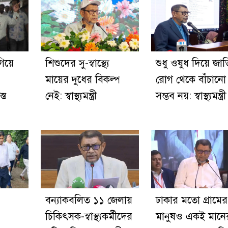
িয়ে
শিশুদের সু-স্বাস্থ্যে
শুধু ওষুধ দিয়ে জা
মায়ের দুধের বিকল্প
রোগ থেকে বাঁচানো
স্ত
নেই: স্বাস্থ্যমন্ত্রী
সম্ভব নয়: স্বাস্থ্যমন্ত্রী
বন্যাকবলিত ১১ জেলায়
ঢাকার মতো গ্রামের
চিকিৎসক-স্বাস্থ্যকর্মীদের
মানুষও একই মানে