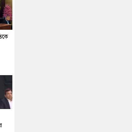
তিকে
র