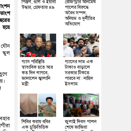
পিস্তল, গুলি ও ইয়াবা
রেজিস্ট্রার অনিমেষ
াংশন
উদ্ধার, গ্রেফতার ৪৯
পালের বিরুদ্ধে
অবৈধ সম্পদ,
শতাংশ
অনিয়ম ও দুর্নীতির
বছরের
অভিযোগ
) হয়ে
) যৌন
স্কুল
গ্যাস পরিস্থিতি
গ্যাসের দাম এক
স্বাভাবিক হতে আর
টাকাও বাড়ালে
কত দিন লাগবে,
সরকার টিকতে
ভুগে
জানালেন জ্বালানি
পারবে না : নাহিদ
হয়।
মন্ত্রী
ইসলাম
র
বহার
শিবির করায় ববির
জুলাই দিবস পালন
োগীরা
এক চুক্তিভিত্তিক
শেষে জাজিরা