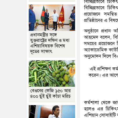
বিচ্ছিন্নভাবে চি
বিচ্ছিন্নভাবে চ
প্রয়োজনে সমন্ব
প্রতিষ্ঠানের এ বি
অনুষ্ঠানে প্রধান 
প্রধানমন্ত্রীর সঙ্গে
আহমেদ বলেন, বিভিন
যুক্তরাষ্ট্রের দক্ষিণ ও মধ্য
সময়ের প্রয়োজনে ব
এশিয়াবিষয়ক বিশেষ
অ্যাকাডেমিক কাউন্
দূতের সাক্ষাৎ
অনুমোদন দিলে বি
এই প্রশিক্ষণ ক
করেন। এর আগে 
বেগুনের কেজি ১৫০ আর
৪০০ ছুঁই ছুঁই কাঁচা মরিচ
কর্মশালা থেকে জা
হলেও এর চিকিৎসা 
এশিয়ান সোসাইটি ফ