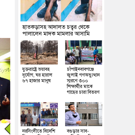
হাতকড়াসহ আদালত চত্বর থেকে
পালালেন মাদক মামলার আসামি
যুক্তরাষ্ট্রে ভয়াবহ
চাঁপাইনবাবগঞ্জে
দুর্যোগ, ঘর হারাল
জুলাই গণঅভ্যুত্থান
৬৭ হাজার মানুষ
স্মরণে ৩০০
শিক্ষার্থীর মাঝে
গাছের চারা বিতরণ
নরসিংদীতে বিদেশি
বগুড়ার সাব-