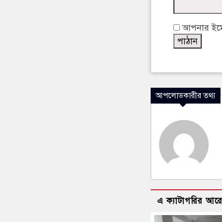
আপনার ইমেইল
আপলোডকারীর তথ্য
এ ক্যাটাগরির আর