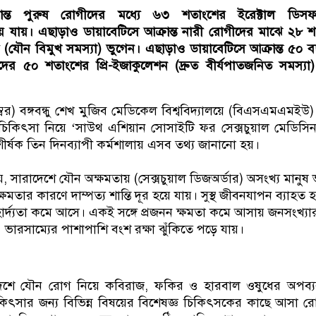
রান্ত পুরুষ রোগীদের মধ্যে ৬৩ শতাংশের ইরেক্টাল ডিসফ
হয়ে যায়। এছাড়াও ডায়াবেটিসে আক্রান্ত নারী রোগীদের মাঝে ২৮ 
তে (যৌন বিমুখ সমস্যা) ভুগেন। এছাড়াও ডায়াবেটিসে আক্রান্ত ৫০ 
ের ৫০ শতাংশের প্রি-ইজাকুলেশন (দ্রুত বীর্যপাতজনিত সমস্যা
বর) বঙ্গবন্ধু শেখ মুজিব মেডিকেল বিশ্ববিদ্যালয়ে (বিএসএমএমইউ
িকিৎসা নিয়ে ‘সাউথ এশিয়ান সোসাইটি ফর সেক্সচুয়াল মেডিসিন 
ীর্ষক তিন দিনব্যাপী কর্মশালায় এসব তথ্য জানানো হয়।
, সারাদেশে যৌন অক্ষমতায় (সেক্সচুয়াল ডিজঅর্ডার) অসংখ্য মানুষ 
মতার কারণে দাম্পত্য শান্তি দূর হয়ে যায়। সুস্থ জীবনযাপন ব্যাহত 
র্দ্যতা কমে আসে। একই সঙ্গে প্রজনন ক্ষমতা কমে আসায় জনসংখ্যা
ভারসাম্যের পাশাপাশি বংশ রক্ষা ঝুঁকিতে পড়ে যায়।
শে যৌন রোগ নিয়ে কবিরাজ, ফকির ও হারবাল ওষুধের অপব্য
কিৎসার জন্য বিভিন্ন বিষয়ের বিশেষজ্ঞ চিকিৎসকের কাছে আসা র