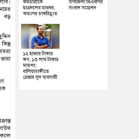
দাবি।
কর্মচারীকে
উপজেলা বিএনপির
ছাত্রদলের মারধর,
সংবাদ সম্মেলন
সময়ের
অতঃপর চাকরিচ্যুত
ো বড়
দ্দিন
িন্তু
 আমরা
১২ হাজার টাকার
 তারা
ঋণ, ১৩ লাখ টাকার
মামলা;
বালিয়াডাঙ্গীতে
গ্রেপ্তার সুদ ব্যবসায়ী
হণ
ৎসক
রান্ত
 সাউথ
ক্যাল