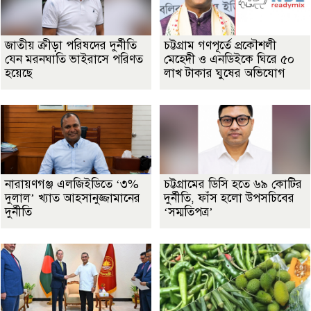
জাতীয় ক্রীড়া পরিষদের দুর্নীতি
চট্টগ্রাম গণপূর্তে প্রকৌশলী
যেন মরনঘাতি ভাইরাসে পরিণত
মেহেদী ও এনডিইকে ঘিরে ৫০
হয়েছে
লাখ টাকার ঘুষের অভিযোগ
নারায়ণগঞ্জ এলজিইডিতে ‘৩%
চট্টগ্রামের ডিসি হতে ৬৯ কোটির
দুলাল’ খ্যাত আহসানুজ্জামানের
দুর্নীতি, ফাঁস হলো উপসচিবের
দুর্নীতি
‘সম্মতিপত্র’