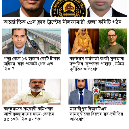
আন্তর্জাতিক প্রেস ক্লাব ট্রাস্টের নীলফামারী জেলা কমিটি গঠন
পদ্মা রেলে ১৩ হাজার কোটি টাকার
কাস্টমস কর্মকর্তা কাজী সুলতানা
অনিয়ম, কার পকেটে গেল এত
দম্পতির ‘সম্পদের পাহাড়’, উঠছে
টাকা?
দুর্নীতির অভিযোগ
কাস্টমসের সহকারী কমিশনার
মাদারীপুর বিআরটিএর
আতীকুজ্জামানের নামে-বেনামে
সামসুদ্দীনের বিরুদ্ধে ঘুষ-দুর্নীতির
৫০ কোটি টাকার সম্পদ
অভিযোগ