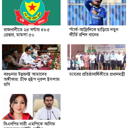
রাজধানীতে ২৪ ঘণ্টায় ৪৮৫
স্টার্ক-আফ্রিদিকে ছাড়িয়ে নতুন
গ্রেপ্তার, মামলা ৫০
কীর্তি রশিদ খানের
বরগুনার উন্নয়নই আমাদের
ড্যাবের প্রতিষ্ঠাবার্ষিকীতে প্রধানমন্ত্রী
অঙ্গীকার: চীফ হুইপ নুরুল ইসলাম
মণি
বিএনপির নারী এমপিকে আসিফ