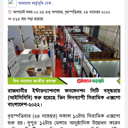
আমাদের মার্তৃভূমি ডেস্ক :
আপডেট সময় ০২:২৪:৪৩ অপরাহ্ন, বৃহস্পতিবার, ২৪ নভেম্বর ২০২২
৮১৫ বার পড়া হয়েছে
রাজধানীর ইন্টারন্যাশনাল কনভেনশন সিটি বসুন্ধরায়
(আইসিসিবি) শুরু হয়েছে তিন দিনব্যাপী সিরামিক এক্সপো
বাংলাদেশ-২০২২।
বৃহস্পতিবার (২৪ নভেম্বর) সকাল ১০টায় সিরামিক এক্সপো
শুরু হয়। দুপুর ১২টায় মেলার আনুষ্ঠানিক উদ্বোধন করেন