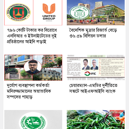
৭৯৬ কোটি টাকার কর বিরোধে
বৈদেশিক মুদ্রার রিজার্ভ বেড়ে
এনবিআর ও ইউনাইটেডের দুই
৩৬.৫৯ বিলিয়ন ডলার
প্রতিষ্ঠানের আইনি লড়াই
দুর্যোগ ব্যবস্থাপনা কর্মকর্তা
চেয়ারম্যান-এমডির দুর্নীতিতে
মনিরুজ্জামানের অস্বাভাবিক
সঙ্কটে আইএফআইসি ব্যাংক
সম্পদের পাহাড়