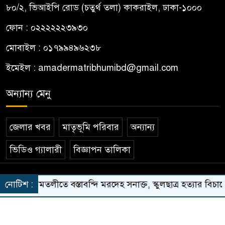
৮০/২, ভিআইপি রোড (চতুর্থ তলা) কাকরাইল, ঢাকা-১০০০
ফোন : ০২২২২২২৩৯৩০
মোবাইল : ০১৭৯৯৪৯৬২৩৮
ইমেইল :
amadermatribhumibd@gmail.com
অন্যান্য মেনু
জেলার খবর
মাতৃভূমি পরিবার
অন্যান্য
ভিডিও গ্যালারী
বিজ্ঞাপন তালিকা
© All rights reserved © DailyAmaderMatribhumi
রগুনার আমতলীতে বস্তাবন্দি মরদেহ সনাক্ত, স্কুলছাত্র হত্যার বিচা
নোটিশ :
Theme Developed BY
ThemesBazar.Com