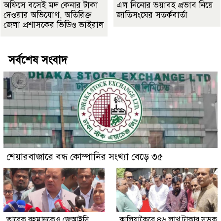
অফিসে বসেই মদ কেনার টাকা
এল নিনোর ভয়াবহ প্রভাব নিয়ে
দেওয়ার অভিযোগ, অতিরিক্ত
জাতিসংঘের সতর্কবার্তা
জেলা প্রশাসকের ভিডিও ভাইরাল
সর্বশেষ সংবাদ
শেয়ারবাজারে বন্ধ কোম্পানির সংখ্যা বেড়ে ৩৫
তারেক রহমানকেও জেআইসি
কালিয়াকৈরে ৪৬ লাখ টাকার সড়ক