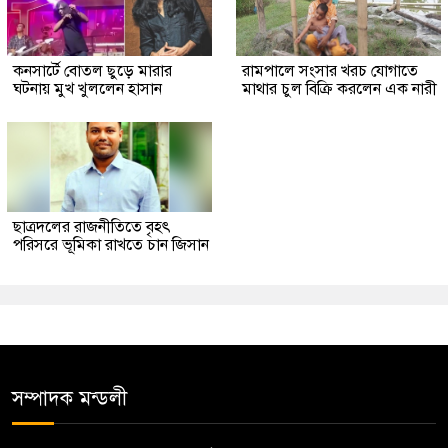
কনসার্টে বোতল ছুড়ে মারার
রামপালে সংসার খরচ যোগাতে
ঘটনায় মুখ খুললেন হাসান
মাথার চুল বিক্রি করলেন এক নারী
ছাত্রদলের রাজনীতিতে বৃহৎ
পরিসরে ভূমিকা রাখতে চান জিসান
সম্পাদক মন্ডলী