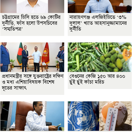
চট্টগ্রামের ডিসি হতে ৬৯ কোটির
নারায়ণগঞ্জ এলজিইডিতে ‘৩%
দুর্নীতি, ফাঁস হলো উপসচিবের
দুলাল’ খ্যাত আহসানুজ্জামানের
‘সম্মতিপত্র’
দুর্নীতি
প্রধানমন্ত্রীর সঙ্গে যুক্তরাষ্ট্রের দক্ষিণ
বেগুনের কেজি ১৫০ আর ৪০০
ও মধ্য এশিয়াবিষয়ক বিশেষ
ছুঁই ছুঁই কাঁচা মরিচ
দূতের সাক্ষাৎ