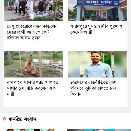
ডেঙ্গু প্রতিরোধে নজর কাড়লেন
ফরিদপুরে ঘুমন্ত স্বামীর পুরুষাঙ্গ
মেয়র প্রার্থী অ্যাডভোকেট
কেটে দিল স্ত্রী
বদিউল আলম সুজন
রামপালে সংসার খরচ যোগাতে
ছাত্রদলের রাজনীতিতে বৃহৎ
মাথার চুল বিক্রি করলেন এক
পরিসরে ভূমিকা রাখতে চান
নারী
জিসান
জনপ্রিয় সংবাদ