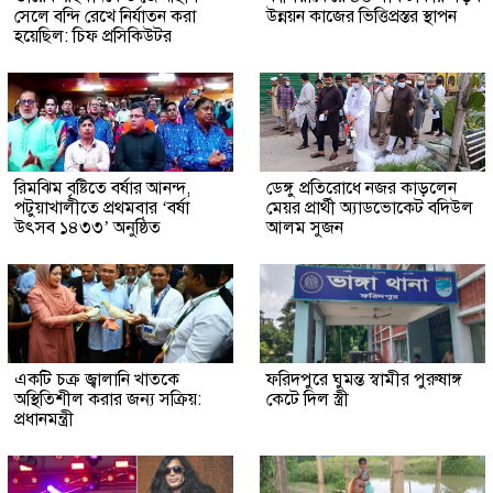
সেলে বন্দি রেখে নির্যাতন করা
উন্নয়ন কাজের ভিত্তিপ্রস্তর স্থাপন
হয়েছিল: চিফ প্রসিকিউটর
রিমঝিম বৃষ্টিতে বর্ষার আনন্দ,
ডেঙ্গু প্রতিরোধে নজর কাড়লেন
পটুয়াখালীতে প্রথমবার ‘বর্ষা
মেয়র প্রার্থী অ্যাডভোকেট বদিউল
উৎসব ১৪৩৩’ অনুষ্ঠিত
আলম সুজন
একটি চক্র জ্বালানি খাতকে
ফরিদপুরে ঘুমন্ত স্বামীর পুরুষাঙ্গ
অস্থিতিশীল করার জন্য সক্রিয়:
কেটে দিল স্ত্রী
প্রধানমন্ত্রী