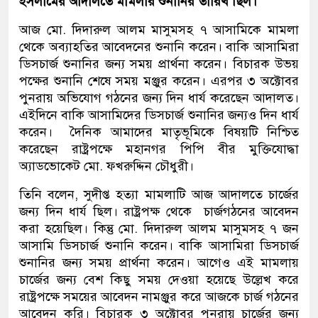
ইসলামের আদালতে মামলার শুনানির তারিখ ছিল।
আজ মো. দিদারুল আলম মাসুমসহ ৭ আসামিকে মামলা
থেকে অব্যাহতির আবেদনের শুনানি করেন। বাকি আসামিরা
ডিসচার্জ শুনানির জন্য সময় প্রার্থনা করেন। বিচারক উভয়
পক্ষের শুনানি শেষে সময় মঞ্জুর করেন। এরপর ৩ অক্টোবর
পুনরায় অভিযোগ গঠনের জন্য দিন ধার্য করেছেন আদালত।
এইদিনে বাকি আসামিদের ডিসচার্জ শুনানির জন্যও দিন ধার্য
করেন। দৈনিক আমাদের মাতৃভূমিকে বিষয়টি নিশ্চিত
করেছেন রাষ্ট্রপক্ষে মহানগর পিপি বীর মুক্তিযোদ্ধা
অ্যাডভোকেট মো. ফখরুদ্দিন চৌধুরী।
তিনি বলেন, সুদীপ্ত হত্যা মামলাটি আজ আদালতে চার্জের
জন্য দিন ধার্য ছিল। রাষ্ট্রপক্ষ থেকে চার্জগঠনের আবেদন
করা হয়েছিল। কিন্তু মো. দিদারুল আলম মাসুমসহ ৭ জন
আসামি ডিসচার্জ শুনানি করেন। বাকি আসামিরা ডিসচার্জ
শুনানির জন্য সময় প্রার্থনা করেন। আগেও এই মামলায়
চার্জের জন্য বেশ কিছু সময় দেওয়া হয়েছে উল্লেখ করে
রাষ্ট্রপক্ষে সময়ের আবেদন নামঞ্জুর করে আজকে চার্জ গঠনের
আবেদন করি। বিচারক ৩ অক্টোবর পুনরায় চার্জের জন্য