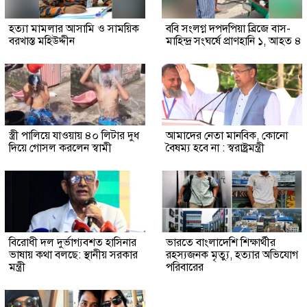
হত্যা মামলার আসামি ও সাময়িক
ববি সংলগ্ন দপদপিয়া ব্রিজে বাস-
বরখাস্ত মহিউদ্দীন
মাহিন্দ্র সংঘর্ষে প্রাণহানি ১, আহত ৪
স্ত্রী পালিয়ে যাওয়ায় ৪০ লিটার দুধ
আমাদের নেতা মানবিক, কোনো
দিয়ে গোসল করলেন স্বামী
বৈষম্য হবে না : স্বরাষ্ট্রমন্ত্রী
বিরোধী দল দুর্ভাগ্যবশত হাসিনার
ভারতে বাংলাদেশি শিক্ষার্থীর
ভাষায় কথা বলছে: স্থানীয় সরকার
রহস্যজনক মৃত্যু, হত্যার অভিযোগ
মন্ত্রী
পরিবারের