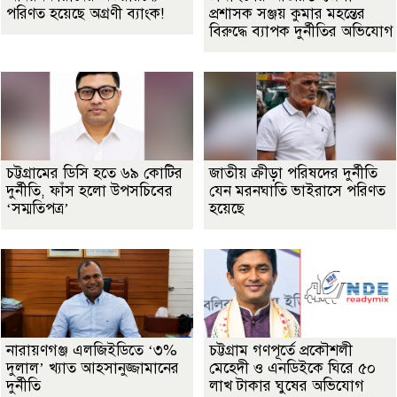
পরিণত হয়েছে অগ্রণী ব্যাংক!
প্রশাসক সঞ্জয় কুমার মহন্তের
বিরুদ্ধে ব্যাপক দুর্নীতির অভিযোগ
চট্টগ্রামের ডিসি হতে ৬৯ কোটির
জাতীয় ক্রীড়া পরিষদের দুর্নীতি
দুর্নীতি, ফাঁস হলো উপসচিবের
যেন মরনঘাতি ভাইরাসে পরিণত
‘সম্মতিপত্র’
হয়েছে
নারায়ণগঞ্জ এলজিইডিতে ‘৩%
চট্টগ্রাম গণপূর্তে প্রকৌশলী
দুলাল’ খ্যাত আহসানুজ্জামানের
মেহেদী ও এনডিইকে ঘিরে ৫০
দুর্নীতি
লাখ টাকার ঘুষের অভিযোগ