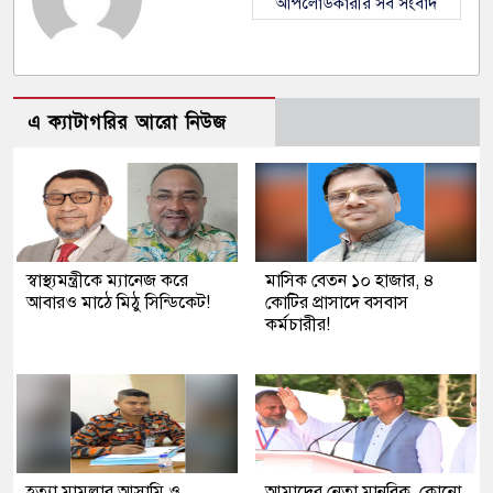
আপলোডকারীর সব সংবাদ
এ ক্যাটাগরির আরো নিউজ
স্বাস্থ্যমন্ত্রীকে ম্যানেজ করে
মাসিক বেতন ১০ হাজার, ৪
আবারও মাঠে মিঠু সিন্ডিকেট!
কোটির প্রাসাদে বসবাস
কর্মচারীর!
হত্যা মামলার আসামি ও
আমাদের নেতা মানবিক, কোনো