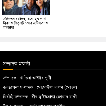
সঞ্জিতের ধর্মান্তর, বিয়ে, ২০ লাখ
টাকা ও পিতৃপরিচয়ের জটিলতা ও
প্রতারণা
সম্পাদক মন্ডলী
সম্পাদক : খাদিজা আক্তার পূর্ণী
ব্যবস্থাপনা সম্পাদক : মেছমাউল আলম (মোহন)
নির্বাহী সম্পাদক : বীর মুক্তিযোদ্ধা জোনাস ঢাকী