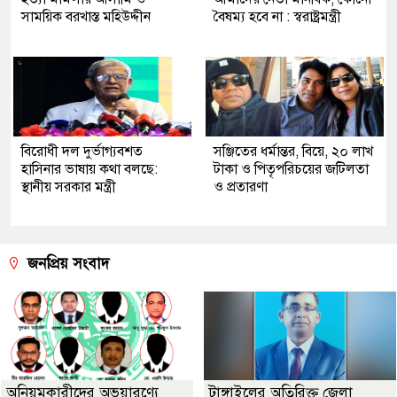
সাময়িক বরখাস্ত মহিউদ্দীন
বৈষম্য হবে না : স্বরাষ্ট্রমন্ত্রী
বিরোধী দল দুর্ভাগ্যবশত
সঞ্জিতের ধর্মান্তর, বিয়ে, ২০ লাখ
হাসিনার ভাষায় কথা বলছে:
টাকা ও পিতৃপরিচয়ের জটিলতা
স্থানীয় সরকার মন্ত্রী
ও প্রতারণা
জনপ্রিয় সংবাদ
অনিয়মকারীদের অভয়ারণ্যে
টাঙ্গাইলের অতিরিক্ত জেলা