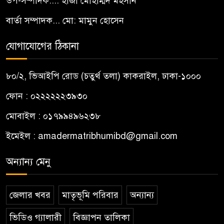
উপ-সম্পাদক.... হাজী মোহাম্মদ মহসীন
বার্তা সম্পাদক... মো: মামুন হোসেন
যোগাযোগের ঠিকানা
৮০/২, ভিআইপি রোড (চতুর্থ তলা) কাকরাইল, ঢাকা-১০০০
ফোন : ০২২২২২২৩৯৩০
মোবাইল : ০১৭৯৯৪৯৬২৩৮
ইমেইল :
amadermatribhumibd@gmail.com
অন্যান্য মেনু
জেলার খবর
মাতৃভূমি পরিবার
অন্যান্য
ভিডিও গ্যালারী
বিজ্ঞাপন তালিকা