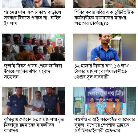
গ্যাসের দাম এক টাকাও বাড়ালে
শিবির করায় ববির এক চুক্তিভিত্তিক
সরকার টিকতে পারবে না : নাহিদ
কর্মচারীকে ছাত্রদলের মারধর,
ইসলাম
অতঃপর চাকরিচ্যুত
জুলাই দিবস পালন শেষে জাজিরা
১২ হাজার টাকার ঋণ, ১৩ লাখ
উপজেলা বিএনপির সংবাদ
টাকার মামলা; বালিয়াডাঙ্গীতে
সম্মেলন
গ্রেপ্তার সুদ ব্যবসায়ী
কুমিল্লায় সোহান হত্যা মামলায় বৃদ্ধ
নওগাঁয় এআই কানেক্টেড ক্যামেরার
মিজানুর রহমানের যাবজ্জীবন
সুফল: যশোরে স্পেশাল ড্রাইভে
কারাদণ্ড
স্বর্ণ ছিনতাইকারী গ্রেফতার