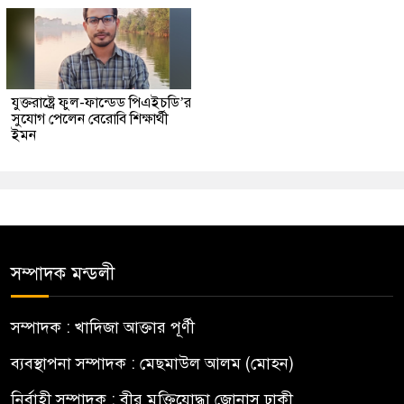
যুক্তরাষ্ট্রে ফুল-ফান্ডেড পিএইচডি’র
সুযোগ পেলেন বেরোবি শিক্ষার্থী
ইমন
সম্পাদক মন্ডলী
সম্পাদক : খাদিজা আক্তার পূর্ণী
ব্যবস্থাপনা সম্পাদক : মেছমাউল আলম (মোহন)
নির্বাহী সম্পাদক : বীর মুক্তিযোদ্ধা জোনাস ঢাকী