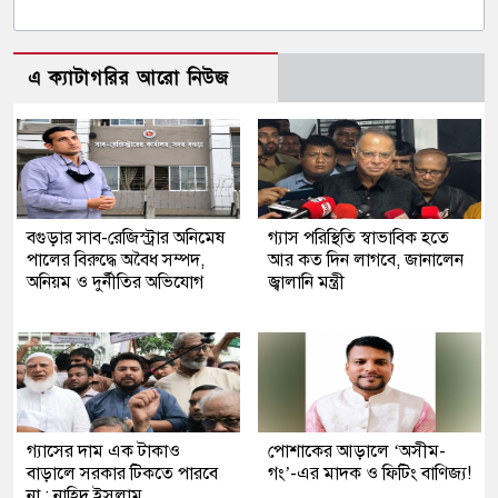
এ ক্যাটাগরির আরো নিউজ
বগুড়ার সাব-রেজিস্ট্রার অনিমেষ
গ্যাস পরিস্থিতি স্বাভাবিক হতে
পালের বিরুদ্ধে অবৈধ সম্পদ,
আর কত দিন লাগবে, জানালেন
অনিয়ম ও দুর্নীতির অভিযোগ
জ্বালানি মন্ত্রী
গ্যাসের দাম এক টাকাও
পোশাকের আড়ালে ‘অসীম-
বাড়ালে সরকার টিকতে পারবে
গং’-এর মাদক ও ফিটিং বাণিজ্য!
না : নাহিদ ইসলাম