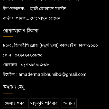
উপ-সম্পাদক.... হাজী মোহাম্মদ মহসীন
বার্তা সম্পাদক... মো: মামুন হোসেন
যোগাযোগের ঠিকানা
৮০/২, ভিআইপি রোড (চতুর্থ তলা) কাকরাইল, ঢাকা-১০০০
ফোন : ০২২২২২২৩৯৩০
মোবাইল : ০১৭৯৯৪৯৬২৩৮
ইমেইল :
amadermatribhumibd@gmail.com
অন্যান্য মেনু
জেলার খবর
মাতৃভূমি পরিবার
অন্যান্য