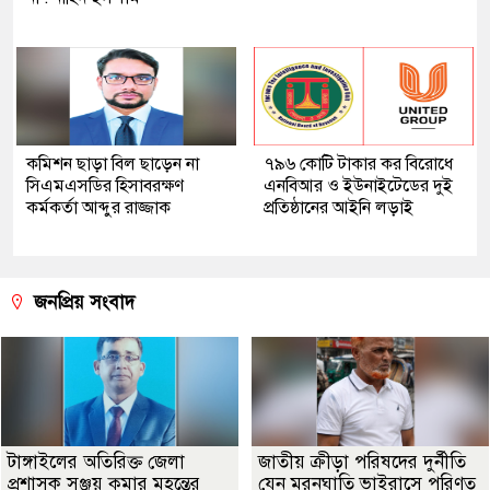
কমিশন ছাড়া বিল ছাড়েন না
৭৯৬ কোটি টাকার কর বিরোধে
সিএমএসডির হিসাবরক্ষণ
এনবিআর ও ইউনাইটেডের দুই
কর্মকর্তা আব্দুর রাজ্জাক
প্রতিষ্ঠানের আইনি লড়াই
জনপ্রিয় সংবাদ
টাঙ্গাইলের অতিরিক্ত জেলা
জাতীয় ক্রীড়া পরিষদের দুর্নীতি
প্রশাসক সঞ্জয় কুমার মহন্তের
যেন মরনঘাতি ভাইরাসে পরিণত