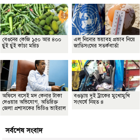
বেগুনের কেজি ১৫০ আর ৪০০
এল নিনোর ভয়াবহ প্রভাব নিয়ে
ছুঁই ছুঁই কাঁচা মরিচ
জাতিসংঘের সতর্কবার্তা
অফিসে বসেই মদ কেনার টাকা
বগুড়ায় দুই ট্রাকের মুখোমুখি
দেওয়ার অভিযোগ, অতিরিক্ত
সংঘর্ষে নিহত ৪
জেলা প্রশাসকের ভিডিও ভাইরাল
সর্বশেষ সংবাদ