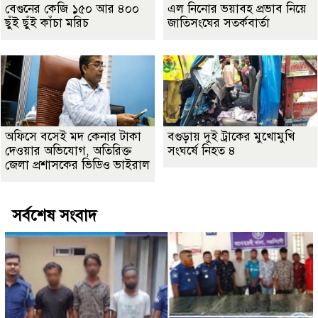
বেগুনের কেজি ১৫০ আর ৪০০
এল নিনোর ভয়াবহ প্রভাব নিয়ে
ছুঁই ছুঁই কাঁচা মরিচ
জাতিসংঘের সতর্কবার্তা
অফিসে বসেই মদ কেনার টাকা
বগুড়ায় দুই ট্রাকের মুখোমুখি
দেওয়ার অভিযোগ, অতিরিক্ত
সংঘর্ষে নিহত ৪
জেলা প্রশাসকের ভিডিও ভাইরাল
সর্বশেষ সংবাদ