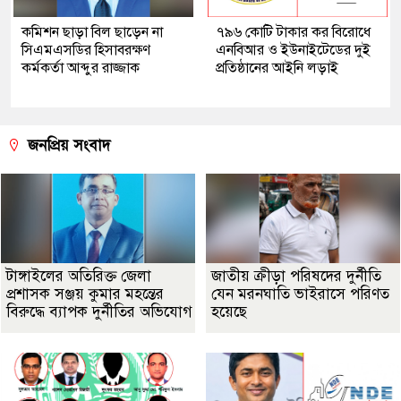
কমিশন ছাড়া বিল ছাড়েন না
৭৯৬ কোটি টাকার কর বিরোধে
সিএমএসডির হিসাবরক্ষণ
এনবিআর ও ইউনাইটেডের দুই
কর্মকর্তা আব্দুর রাজ্জাক
প্রতিষ্ঠানের আইনি লড়াই
জনপ্রিয় সংবাদ
টাঙ্গাইলের অতিরিক্ত জেলা
জাতীয় ক্রীড়া পরিষদের দুর্নীতি
প্রশাসক সঞ্জয় কুমার মহন্তের
যেন মরনঘাতি ভাইরাসে পরিণত
বিরুদ্ধে ব্যাপক দুর্নীতির অভিযোগ
হয়েছে