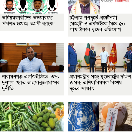
অনিয়মকারীদের অভয়ারণ্যে
চট্টগ্রাম গণপূর্তে প্রকৌশলী
পরিণত হয়েছে অগ্রণী ব্যাংক!
মেহেদী ও এনডিইকে ঘিরে ৫০
লাখ টাকার ঘুষের অভিযোগ
নারায়ণগঞ্জ এলজিইডিতে ‘৩%
প্রধানমন্ত্রীর সঙ্গে যুক্তরাষ্ট্রের দক্ষিণ
দুলাল’ খ্যাত আহসানুজ্জামানের
ও মধ্য এশিয়াবিষয়ক বিশেষ
দুর্নীতি
দূতের সাক্ষাৎ