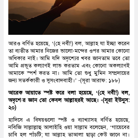
আরও বর্ণিত হয়েছে, ‘(হে নবী!) বল, আল্লাহ যা ইচ্ছা করেন
তা ব্যতীত আমার নিজের ভালো-মন্দের ওপর আমার কোনো
অধিকার নাই। আমি যদি অদৃশ্যের খবর জানতাম তবে তো
আমি প্রভূত কল্যাণই লাভ করতাম এবং কোনো অকল্যাণই
আমাকে স্পর্শ করত না। আমি তো শুধু মুমিন সম্প্রদায়ের
জন্য সতর্ককারী ও সুসংবাদবাহী।’ -(সূরা আরাফ: ১৮৮)
আরেক আয়াতে স্পষ্ট করে বলা হয়েছে, ‘(হে নবী!) বল,
অদৃশ্যের জ্ঞান তো কেবল আল্লাহরই আছে। -(সূরা ইউনুস:
২০)
হাদিসে এ বিষয়গুলো স্পষ্ট ও ব্যাখ্যাসহ বর্ণিত হয়েছে,
নবিজি সাল্লাল্লাহু আলাইহি ওয়া সাল্লাম বলেছেন, ‘গায়েবের
চাবি হল পাঁচটি; যা আল্লাহ তাআলা ছাড়া কেউ জানে না।