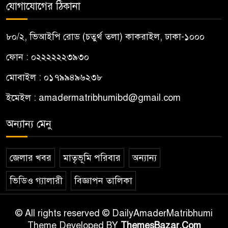
যোগাযোগের ঠিকানা
৮০/২, ভিআইপি রোড (চতুর্থ তলা) কাকরাইল, ঢাকা-১০০০
ফোন : ০২২২২২২৩৯৩০
মোবাইল : ০১৭৯৯৪৯৬২৩৮
ইমেইল :
amadermatribhumibd@gmail.com
অন্যান্য মেনু
জেলার খবর
মাতৃভূমি পরিবার
অন্যান্য
ভিডিও গ্যালারী
বিজ্ঞাপন তালিকা
© All rights reserved © DailyAmaderMatribhumi
Theme Developed BY
ThemesBazar.Com