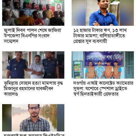
জুলাই দিবস পালন শেষে জাজিরা
১২ হাজার টাকার ঋণ, ১৩ লাখ
উপজেলা বিএনপির সংবাদ
টাকার মামলা; বালিয়াডাঙ্গীতে
সম্মেলন
গ্রেপ্তার সুদ ব্যবসায়ী
কুমিল্লায় সোহান হত্যা মামলায় বৃদ্ধ
নওগাঁয় এআই কানেক্টেড ক্যামেরার
মিজানুর রহমানের যাবজ্জীবন
সুফল: যশোরে স্পেশাল ড্রাইভে
কারাদণ্ড
স্বর্ণ ছিনতাইকারী গ্রেফতার
যুক্তরাষ্ট্রে ফুল-ফান্ডেড পিএইচডি’র