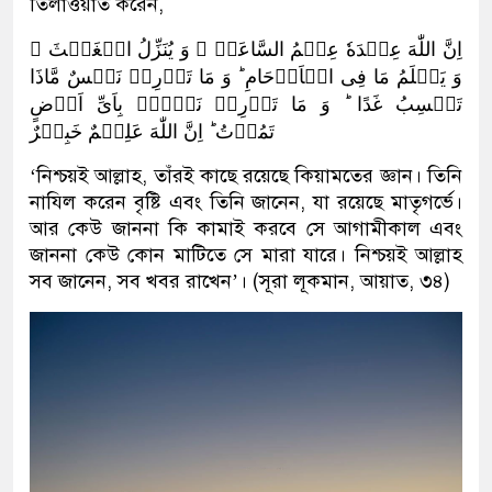
তিলাওয়াত করেন,
اِنَّ اللّٰهَ عِنۡدَهٗ عِلۡمُ السَّاعَۃِ ۚ وَ یُنَزِّلُ الۡغَیۡثَ ۚ
وَ یَعۡلَمُ مَا فِی الۡاَرۡحَامِ ؕ وَ مَا تَدۡرِیۡ نَفۡسٌ مَّاذَا
تَکۡسِبُ غَدًا ؕ وَ مَا تَدۡرِیۡ نَفۡسٌۢ بِاَیِّ اَرۡضٍ
تَمُوۡتُ ؕ اِنَّ اللّٰهَ عَلِیۡمٌ خَبِیۡرٌ
‘নিশ্চয়ই আল্লাহ, তাঁরই কাছে রয়েছে কিয়ামতের জ্ঞান। তিনি
নাযিল করেন বৃষ্টি এবং তিনি জানেন, যা রয়েছে মাতৃগর্ভে।
আর কেউ জাননা কি কামাই করবে সে আগামীকাল এবং
জাননা কেউ কোন মাটিতে সে মারা যারে। নিশ্চয়ই আল্লাহ
সব জানেন, সব খবর রাখেন’। (সূরা লূকমান, আয়াত, ৩৪)