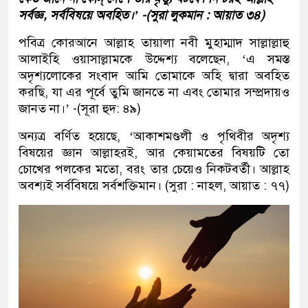
সর্বজ্ঞ, সর্ববিষয়ে অবহিত।’ -(সুরা লুকমান : আয়াত ৩৪)
পবিত্র কোরআনে আল্লাহ তায়ালা নবী মুহাম্মাদ সাল্লাল্লাহু
আলাইহি ওয়াসাল্লামকে উদ্দেশ্য বলেছেন, ‘এ সমস্ত
অদৃশ্যলোকের সংবাদ আমি তোমাকে অহি দ্বারা অবহিত
করছি, যা এর পূর্বে তুমি জানতে না এবং তোমার সম্প্রদায়ও
জানত না।’ -(সূরা হুদ: ৪৯)
অন্যত্র বর্ণিত হয়েছে, ‘আকাশমণ্ডলী ও পৃথিবীর অদৃশ্য
বিষয়ের জ্ঞান আল্লাহরই, আর কেয়ামতের বিষয়টি তো
চোখের পলকের মতো, বরং তার চেয়েও নিকটবর্তী। আল্লাহ
অবশ্যই সর্ববিষয়ে সর্বশক্তিমান। (সুরা : নাহল, আয়াত : ৭৭)