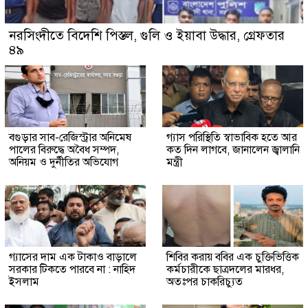
নরসিংদীতে বিদেশি পিস্তল, গুলি ও ইয়াবা উদ্ধার, গ্রেফতার
৪৯
বগুড়ার সাব-রেজিস্ট্রার অনিমেষ
গ্যাস পরিস্থিতি স্বাভাবিক হতে আর
পালের বিরুদ্ধে অবৈধ সম্পদ,
কত দিন লাগবে, জানালেন জ্বালানি
অনিয়ম ও দুর্নীতির অভিযোগ
মন্ত্রী
গ্যাসের দাম এক টাকাও বাড়ালে
শিবির করায় ববির এক চুক্তিভিত্তিক
সরকার টিকতে পারবে না : নাহিদ
কর্মচারীকে ছাত্রদলের মারধর,
ইসলাম
অতঃপর চাকরিচ্যুত