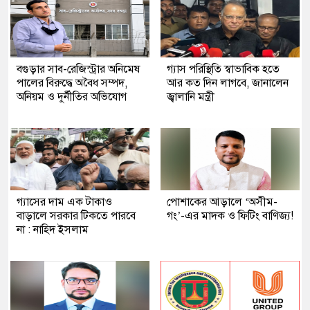
বগুড়ার সাব-রেজিস্ট্রার অনিমেষ
গ্যাস পরিস্থিতি স্বাভাবিক হতে
পালের বিরুদ্ধে অবৈধ সম্পদ,
আর কত দিন লাগবে, জানালেন
অনিয়ম ও দুর্নীতির অভিযোগ
জ্বালানি মন্ত্রী
গ্যাসের দাম এক টাকাও
পোশাকের আড়ালে ‘অসীম-
বাড়ালে সরকার টিকতে পারবে
গং’-এর মাদক ও ফিটিং বাণিজ্য!
না : নাহিদ ইসলাম