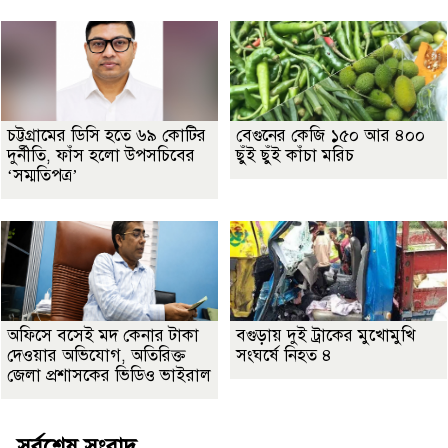
চট্টগ্রামের ডিসি হতে ৬৯ কোটির
বেগুনের কেজি ১৫০ আর ৪০০
দুর্নীতি, ফাঁস হলো উপসচিবের
ছুঁই ছুঁই কাঁচা মরিচ
‘সম্মতিপত্র’
অফিসে বসেই মদ কেনার টাকা
বগুড়ায় দুই ট্রাকের মুখোমুখি
দেওয়ার অভিযোগ, অতিরিক্ত
সংঘর্ষে নিহত ৪
জেলা প্রশাসকের ভিডিও ভাইরাল
সর্বশেষ সংবাদ