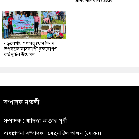
মাদককারবারি গ্রেপ্তার
বড়লেখায় গণঅভ্যুত্থান দিবস
উপলক্ষে মাসব্যাপী বৃক্ষরোপণ
কর্মসূচির উদ্বোধন
সম্পাদক মন্ডলী
সম্পাদক : খাদিজা আক্তার পূর্ণী
ব্যবস্থাপনা সম্পাদক : মেছমাউল আলম (মোহন)