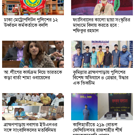
ঢাকা মেট্রোপলিটন পুলিশের ১২
ফ্যাসিবাদের কালো ছায়া সংস্কৃতির
ঊর্ধ্বতন কর্মকর্তাকে বদলি
মাধ্যমে বিদায় করতে হবে :
শফিকুর রহমান
আ.লীগের কার্যক্রম নিয়ে ভারতকে
কুমিল্লার ব্রাহ্মণপাড়ায় পুলিশের
কড়া বার্তা শামা ওবায়েদের
বিশেষ অভিযানে ৪ গ্রেপ্তার, উদ্ধার
এক ভিকটিম
ব্রাহ্মণপাড়ায় নবাগত ইউএনওর
কালিহাতীতে ২১৯ বোতল
সঙ্গে সাংবাদিকদের মতবিনিময়
ফেন্সিডিলসহ রাজশাহীর শীর্ষ