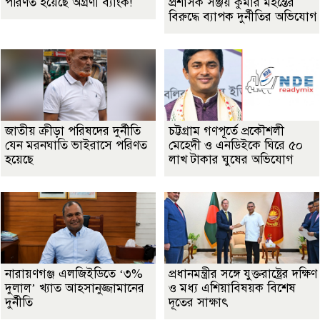
পরিণত হয়েছে অগ্রণী ব্যাংক!
প্রশাসক সঞ্জয় কুমার মহন্তের
বিরুদ্ধে ব্যাপক দুর্নীতির অভিযোগ
জাতীয় ক্রীড়া পরিষদের দুর্নীতি
চট্টগ্রাম গণপূর্তে প্রকৌশলী
যেন মরনঘাতি ভাইরাসে পরিণত
মেহেদী ও এনডিইকে ঘিরে ৫০
হয়েছে
লাখ টাকার ঘুষের অভিযোগ
নারায়ণগঞ্জ এলজিইডিতে ‘৩%
প্রধানমন্ত্রীর সঙ্গে যুক্তরাষ্ট্রের দক্ষিণ
দুলাল’ খ্যাত আহসানুজ্জামানের
ও মধ্য এশিয়াবিষয়ক বিশেষ
দুর্নীতি
দূতের সাক্ষাৎ