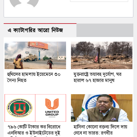
এ ক্যাটাগরির আরো নিউজ
হুথিদের হামলায় ইয়েমেনে ৩০
যুক্তরাষ্ট্রে ভয়াবহ দুর্যোগ, ঘর
সৈন্য নিহত
হারাল ৬৭ হাজার মানুষ
৭৯৬ কোটি টাকার কর বিরোধে
হাসিনা কোনো বক্তব্য দিলে দায়
এনবিআর ও ইউনাইটেডের দুই
নেবে না ভারত: রণধীর