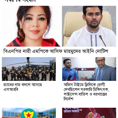
বিএনপির নারী এমপিকে আসিফ মাহমুদের আইনি নোটিশ
র‍্যাবের নাম বদলে আসছে
অফিস টাইমে ক্লিনিকে রোগী
এসআরবি
দেখছিলেন সরকারি চিকিৎসক,
লাইসেন্স বাতিল ও বরখাস্তের
নির্দেশ