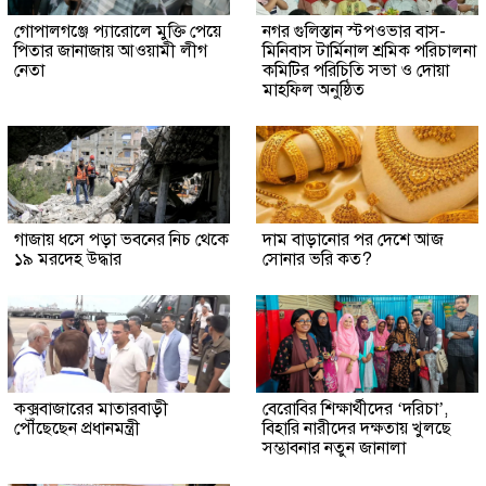
গোপালগঞ্জে প্যারোলে মুক্তি পেয়ে
নগর গুলিস্তান স্টপওভার বাস-
পিতার জানাজায় আওয়ামী লীগ
মিনিবাস টার্মিনাল শ্রমিক পরিচালনা
নেতা
কমিটির পরিচিতি সভা ও দোয়া
মাহফিল অনুষ্ঠিত
গাজায় ধসে পড়া ভবনের নিচ থেকে
দাম বাড়ানোর পর দেশে আজ
১৯ মরদেহ উদ্ধার
সোনার ভরি কত?
কক্সবাজারের মাতারবাড়ী
বেরোবির শিক্ষার্থীদের ‘দরিচা’,
পৌঁছেছেন প্রধানমন্ত্রী
বিহারি নারীদের দক্ষতায় খুলছে
সম্ভাবনার নতুন জানালা