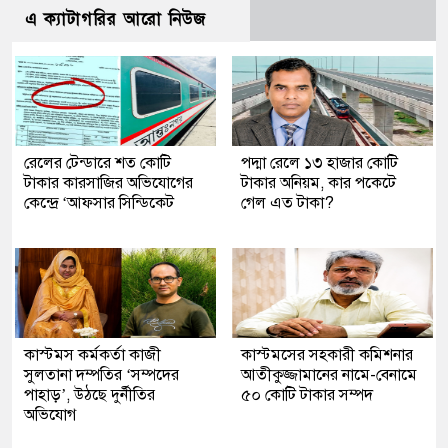
এ ক্যাটাগরির আরো নিউজ
রেলের টেন্ডারে শত কোটি
পদ্মা রেলে ১৩ হাজার কোটি
টাকার কারসাজির অভিযোগের
টাকার অনিয়ম, কার পকেটে
কেন্দ্রে ‘আফসার সিন্ডিকেট
গেল এত টাকা?
কাস্টমস কর্মকর্তা কাজী
কাস্টমসের সহকারী কমিশনার
সুলতানা দম্পতির ‘সম্পদের
আতীকুজ্জামানের নামে-বেনামে
পাহাড়’, উঠছে দুর্নীতির
৫০ কোটি টাকার সম্পদ
অভিযোগ