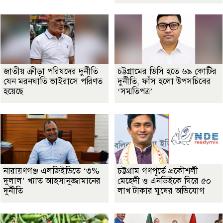
জাতীয় ক্রীড়া পরিষদের দুর্নীতি
চট্টগ্রামের ডিসি হতে ৬৯ কোটির
যেন মরনঘাতি ভাইরাসে পরিণত
দুর্নীতি, ফাঁস হলো উপসচিবের
হয়েছে
‘সম্মতিপত্র’
নারায়ণগঞ্জ এলজিইডিতে ‘৩%
চট্টগ্রাম গণপূর্তে প্রকৌশলী
দুলাল’ খ্যাত আহসানুজ্জামানের
মেহেদী ও এনডিইকে ঘিরে ৫০
দুর্নীতি
লাখ টাকার ঘুষের অভিযোগ