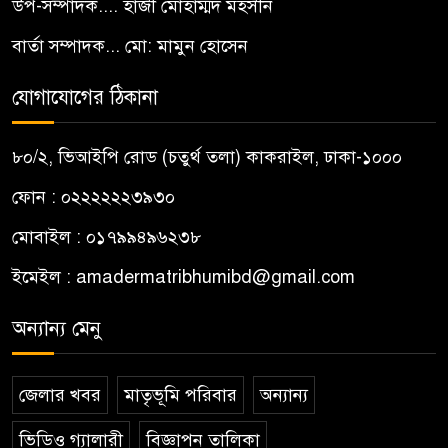
উপ-সম্পাদক.... হাজী মোহাম্মদ মহসীন
বার্তা সম্পাদক... মো: মামুন হোসেন
যোগাযোগের ঠিকানা
৮০/২, ভিআইপি রোড (চতুর্থ তলা) কাকরাইল, ঢাকা-১০০০
ফোন : ০২২২২২২৩৯৩০
মোবাইল : ০১৭৯৯৪৯৬২৩৮
ইমেইল :
amadermatribhumibd@gmail.com
অন্যান্য মেনু
জেলার খবর
মাতৃভূমি পরিবার
অন্যান্য
ভিডিও গ্যালারী
বিজ্ঞাপন তালিকা