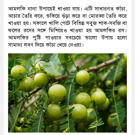
আমলকি নানা উপায়েই খাওয়া যায়। এটি সাধারণত কাঁচা,
আচার তৈরি করে, শুকিয়ে গুঁড়া করে বা মোরব্বা তৈরি করে
খাওয়া হয়। সকালে খালি পেটে বিভিন্ন সবুজ শাক-সবজি বা
ফলের রসের সঙ্গে মিশিয়েও খাওয়া হয় আমলকির রস।
আমলকির পুষ্টি পাওয়ার সবচেয়ে ভালো উপায় হলো
সামান্য লবণ দিয়ে কাঁচা খেয়ে নেওয়া।