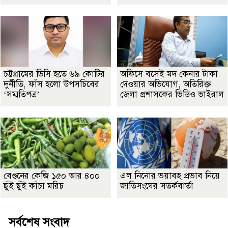
চট্টগ্রামের ডিসি হতে ৬৯ কোটির
অফিসে বসেই মদ কেনার টাকা
দুর্নীতি, ফাঁস হলো উপসচিবের
দেওয়ার অভিযোগ, অতিরিক্ত
‘সম্মতিপত্র’
জেলা প্রশাসকের ভিডিও ভাইরাল
বেগুনের কেজি ১৫০ আর ৪০০
এল নিনোর ভয়াবহ প্রভাব নিয়ে
ছুঁই ছুঁই কাঁচা মরিচ
জাতিসংঘের সতর্কবার্তা
সর্বশেষ সংবাদ