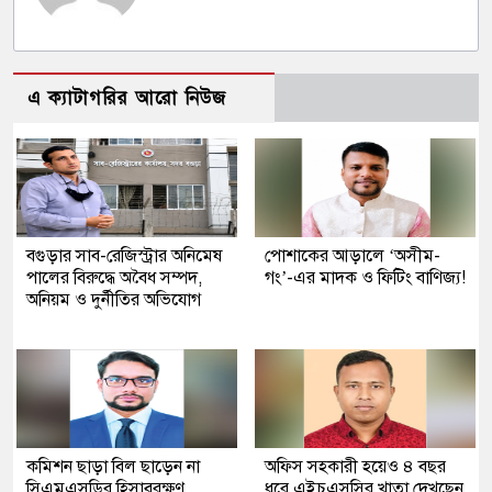
এ ক্যাটাগরির আরো নিউজ
বগুড়ার সাব-রেজিস্ট্রার অনিমেষ
পোশাকের আড়ালে ‘অসীম-
পালের বিরুদ্ধে অবৈধ সম্পদ,
গং’-এর মাদক ও ফিটিং বাণিজ্য!
অনিয়ম ও দুর্নীতির অভিযোগ
কমিশন ছাড়া বিল ছাড়েন না
অফিস সহকারী হয়েও ৪ বছর
সিএমএসডির হিসাবরক্ষণ
ধরে এইচএসসির খাতা দেখছেন