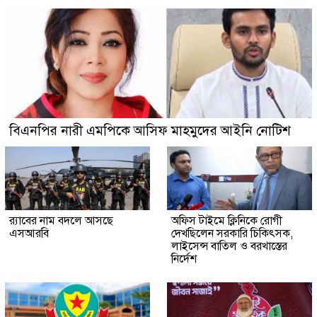
বিএনপির নারী এমপিকে আসিফ মাহমুদের আইনি নোটিশ
র‍্যাবের নাম বদলে আসছে
অফিস টাইমে ক্লিনিকে রোগী
এসআরবি
দেখছিলেন সরকারি চিকিৎসক,
লাইসেন্স বাতিল ও বরখাস্তের
নির্দেশ