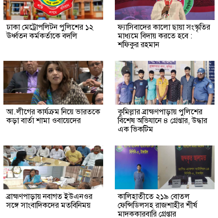
ঢাকা মেট্রোপলিটন পুলিশের ১২
ফ্যাসিবাদের কালো ছায়া সংস্কৃতির
ঊর্ধ্বতন কর্মকর্তাকে বদলি
মাধ্যমে বিদায় করতে হবে :
শফিকুর রহমান
আ.লীগের কার্যক্রম নিয়ে ভারতকে
কুমিল্লার ব্রাহ্মণপাড়ায় পুলিশের
কড়া বার্তা শামা ওবায়েদের
বিশেষ অভিযানে ৪ গ্রেপ্তার, উদ্ধার
এক ভিকটিম
ব্রাহ্মণপাড়ায় নবাগত ইউএনওর
কালিহাতীতে ২১৯ বোতল
সঙ্গে সাংবাদিকদের মতবিনিময়
ফেন্সিডিলসহ রাজশাহীর শীর্ষ
মাদককারবারি গ্রেপ্তার