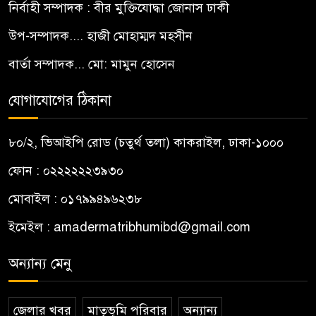
নির্বাহী সম্পাদক : বীর মুক্তিযোদ্ধা জোনাস ঢাকী
উপ-সম্পাদক.... হাজী মোহাম্মদ মহসীন
বার্তা সম্পাদক... মো: মামুন হোসেন
যোগাযোগের ঠিকানা
৮০/২, ভিআইপি রোড (চতুর্থ তলা) কাকরাইল, ঢাকা-১০০০
ফোন : ০২২২২২২৩৯৩০
মোবাইল : ০১৭৯৯৪৯৬২৩৮
ইমেইল :
amadermatribhumibd@gmail.com
অন্যান্য মেনু
জেলার খবর
মাতৃভূমি পরিবার
অন্যান্য