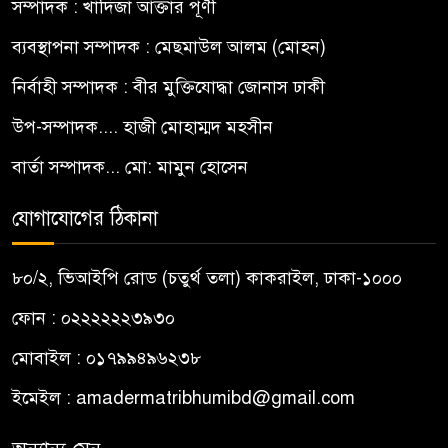
সম্পাদক : খাদিজা আক্তার পূর্ণী
ব্যবস্থাপনা সম্পাদক : মেছমাউল আলম (মোহন)
নির্বাহী সম্পাদক : বীর মুক্তিযোদ্ধা জোনাস ঢাকী
উপ-সম্পাদক.... হাজী মোহাম্মদ মহসীন
বার্তা সম্পাদক... মো: মামুন হোসেন
যোগাযোগের ঠিকানা
৮০/২, ভিআইপি রোড (চতুর্থ তলা) কাকরাইল, ঢাকা-১০০০
ফোন : ০২২২২২২৩৯৩০
মোবাইল : ০১৭৯৯৪৯৬২৩৮
ইমেইল :
amadermatribhumibd@gmail.com