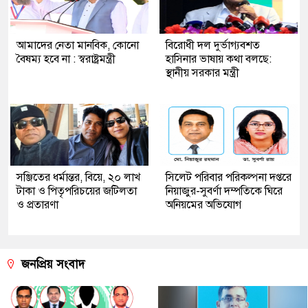
আমাদের নেতা মানবিক, কোনো
বিরোধী দল দুর্ভাগ্যবশত
বৈষম্য হবে না : স্বরাষ্ট্রমন্ত্রী
হাসিনার ভাষায় কথা বলছে:
স্থানীয় সরকার মন্ত্রী
সঞ্জিতের ধর্মান্তর, বিয়ে, ২০ লাখ
সিলেট পরিবার পরিকল্পনা দপ্তরে
টাকা ও পিতৃপরিচয়ের জটিলতা
নিয়াজুর-সুবর্ণা দম্পতিকে ঘিরে
ও প্রতারণা
অনিয়মের অভিযোগ
জনপ্রিয় সংবাদ