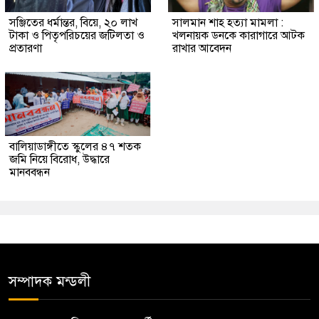
সঞ্জিতের ধর্মান্তর, বিয়ে, ২০ লাখ
সালমান শাহ হত্যা মামলা :
টাকা ও পিতৃপরিচয়ের জটিলতা ও
খলনায়ক ডনকে কারাগারে আটক
প্রতারণা
রাখার আবেদন
বালিয়াডাঙ্গীতে স্কুলের ৪৭ শতক
জমি নিয়ে বিরোধ, উদ্ধারে
মানববন্ধন
সম্পাদক মন্ডলী