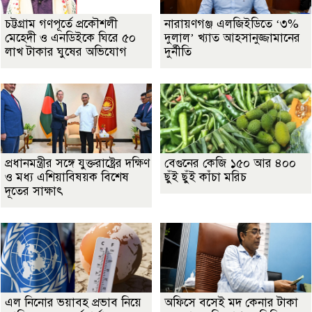
চট্টগ্রাম গণপূর্তে প্রকৌশলী
নারায়ণগঞ্জ এলজিইডিতে ‘৩%
মেহেদী ও এনডিইকে ঘিরে ৫০
দুলাল’ খ্যাত আহসানুজ্জামানের
লাখ টাকার ঘুষের অভিযোগ
দুর্নীতি
প্রধানমন্ত্রীর সঙ্গে যুক্তরাষ্ট্রের দক্ষিণ
বেগুনের কেজি ১৫০ আর ৪০০
ও মধ্য এশিয়াবিষয়ক বিশেষ
ছুঁই ছুঁই কাঁচা মরিচ
দূতের সাক্ষাৎ
এল নিনোর ভয়াবহ প্রভাব নিয়ে
অফিসে বসেই মদ কেনার টাকা