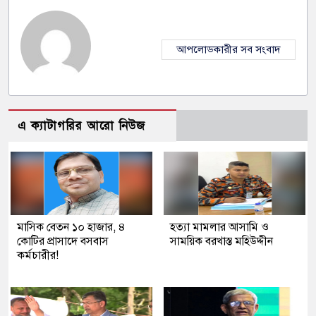
আপলোডকারীর সব সংবাদ
এ ক্যাটাগরির আরো নিউজ
মাসিক বেতন ১০ হাজার, ৪
হত্যা মামলার আসামি ও
কোটির প্রাসাদে বসবাস
সাময়িক বরখাস্ত মহিউদ্দীন
কর্মচারীর!