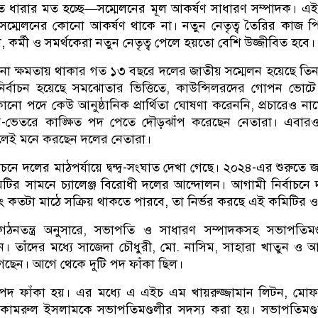
 ধারার মত হচ্ছে—সম্মেলনের মূল আকর্ষণ সাধারণ সম্পাদক। এ
সম্মেলনের কোনো আকর্ষণ থাকে না। নতুন নেতৃত্ব তৈরির কাজ প
, কর্মী ও সমর্থকেরা নতুন নেতৃত্ব পেলে হয়তো বেশি উজ্জীবিত হবে।
না ক্ষমতায় থাকার গত ১৩ বছরে দলের জাতীয় সম্মেলন হয়েছে তি
ব নির্বাচন হয়েছে সমঝোতার ভিত্তিতে, কাউন্সিলরদের গোপন ভোট
নো পদে কেউ আনুষ্ঠানিক প্রার্থিতা ঘোষণা করেননি, প্রচারেও না
-ভেতরে কাঙ্ক্ষিত পদ পেতে দৌড়ঝাঁপ করেছেন নেতারা। এবার
 বলেই মনে করছেন দলের নেতারা।
বাচনে দলের মাঠপর্যায়ে দ্বন্দ্ব-সংঘাত দেখা গেছে। ২০২৪-এর শুরুতে 
মিটির সামনে চ্যালেঞ্জ বিরোধী দলের আন্দোলন। আগামী নির্বাচনে
ং কতটা মাঠে সক্রিয় থাকতে পারবে, তা নির্ভর করছে এই কমিটির 
ঠনতন্ত্র অনুসারে, সভাপতি ও সাধারণ সম্পাদকসহ সভাপতিমণ্
ন। তাঁদের মধ্যে সাজেদা চৌধুরী, মো. নাসিম, সাহারা খাতুন ও 
েছেন। আগে থেকে দুটি পদ ফাঁকা ছিল।
পদ ফাঁকা হয়। এর মধ্যে এ এইচ এম খায়রুজ্জামান লিটন, মোফ
কামরুল ইসলামকে সভাপতিমণ্ডলীর সদস্য করা হয়। সভাপতিমণ্