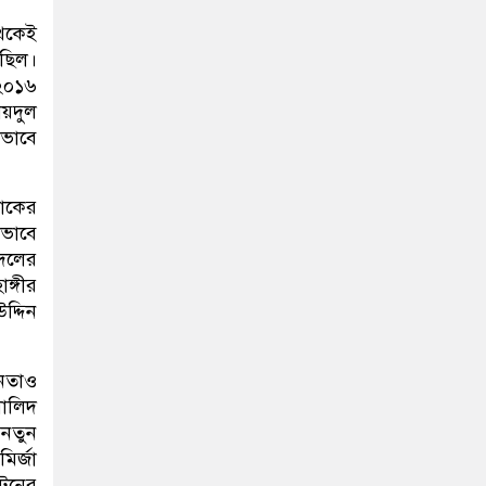
থেকেই
 ছিল।
২০১৬
ায়দুল
োভাবে
জাকের
াভাবে
 দলের
ঙ্গীর
দ্দিন
নেতাও
খালিদ
 নতুন
ির্জা
টনের