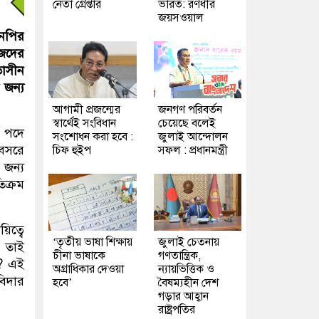
নেতা গ্রেপ্তার
ভারত: রণধীর
জয়সওয়াল
এনপির
জেদের
তাসীন
 জন্য
আগামী প্রজন্মের
জনগণ পরিবর্তন
স্বার্থেই সংবিধান
চেয়েছে বলেই
ই পদে
সংশোধন করা হবে :
জুলাই আন্দোলন
অবসরে
চিফ হুইপ
সফল : প্রধানমন্ত্রী
 জন্য
িক্রম
িত্বে
‘তৃতীয় ভাষা শিক্ষায়
জুলাই চেতনায়
। তাই
চীনা ভাষাকে
গণতান্ত্রিক,
ন? এই
অগ্রাধিকার দেওয়া
ন্যায়ভিত্তিক ও
বিদার
হবে’
বৈষম্যহীন দেশ
গড়ার আহ্বান
রাষ্ট্রপতির