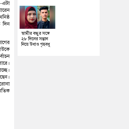
ন—এটা
পারেন
নিষ্ঠ
ত দিন
স্বামীর বন্ধুর সঙ্গে
২৮ দিনের সন্তান
 আগের
নিয়ে উধাও গৃহবধূ
কাউকে
্বাচন
ারে।
চ্ছে।
ছেন।
রোনা
ৈতিক