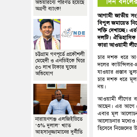
অভয়ারণ্যে পরিণত হয়েছে
অগ্রণী ব্যাংক!
আগামী জাতীয় সংসদ
বিপুল জমায়েত নিয়
শক্তি দেখাচ্ছে। 
দলটি। ঐতিহাসিক স
কারা আওয়ামী লীগে
চট্টগ্রাম গণপূর্তে প্রকৌশলী
চার দশক ধরে আওয়
মেহেদী ও এনডিইকে ঘিরে
দলের কাউন্সিলর-প
৫০ লাখ টাকার ঘুষের
যাওয়ার প্রস্তাব ত
অভিযোগ
চার দশক ধরে মূল 
নয়।
আওয়ামী লীগের বর্
আছেন। এর আগে কো
এবার মূল আলোচনা 
নারায়ণগঞ্জ এলজিইডিতে
আলোচনার মধ্যেও 
‘৩% দুলাল’ খ্যাত
হিসেবে নিজেদের উ
আহসানুজ্জামানের দুর্নীতি