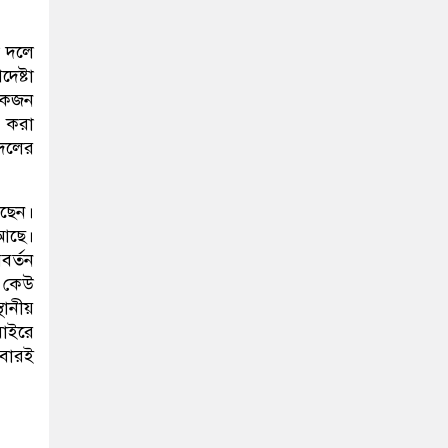
া দলে
ষ্টা
-একজন
ন করা
 দলের
আছেন।
 আছে।
বর্তন
উ কেউ
থানীয়
বাইরে
িবারই