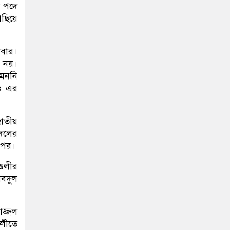
ই পদে
িছিয়ে
নবার।
ে নয়।
মেননি
ও এর
জাতীয়
 দলের
ওপর।
ডলীর
আবদুল
াজ্জল
ডলীতে