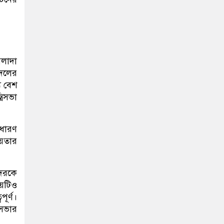
আলাদা
 দলের
য বেশ
রিসভা
াধারণ
ায়তার
দেরকে
ষয়টিও
ূর্ণ।
িসভার