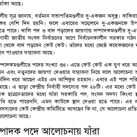
াঁকা আছে।
য় সূত্র জানায়, বর্তমান সভাপতিমণ্ডলীর দু-একজন অসুস্থ। বাকির
কের বেশি দিন হয়নি। ফলে এবারের সম্মেলনে দু-একজনকে উপদে
তে পারে। খালি পদ ও বাদ পড়াদের জায়গায় সম্পাদকমণ্ডলীর দু
ামী জাতীয় সংসদ নির্বাচনের আগে নির্বাচনকালীন সরকার গঠ
সভা থেকে বাদ পড়বেন কেউ কেউ। তাঁদের মধ্যে জ্যেষ্ঠ কয়েকজনের
থান পাওয়ার সম্ভাবনা আছে।
্পাদকমণ্ডলীতে পদের সংখ্যা ৩৪। এতে কেউ কেউ এক যুগ ধরে 
পদায়ন এবং নতুনদের জায়গা দেওয়ার সম্ভাবনা নিয়ে দলে আলোচনা
দীর্ঘদিন ধরে আছেন এইচ এন আশিকুর রহমান। এবার এই পদে পরি
। এ ছাড়া কেন্দ্রীয় নির্বাহী সদস্যের পদ ২৮টি। এর মধ্যে কে
ক ছাত্রনেতাদের মধ্যে যাঁরা সরকারি পদ, সংসদ সদস্য কিংবা স্
িধি হতে পারেননি, এমন কাউকে স্থান দেওয়া হতে পারে। এর 
র সদস্যদের কেউ কেন্দ্রীয় কমিটিতে আসছেন কি না, সে আলোচনা প্রত
আলোচনা আছে।
্পাদক পদে আলোচনায় যাঁরা