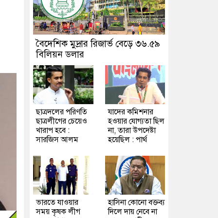
বৈদেশিক মুদ্রার রিজার্ভ বেড়ে ৩৬.৫৯
বিলিয়ন ডলার
ছাত্রদলের পরিণতি
যাদের কমিশনার
ছাত্রলীগের চেয়েও
হওয়ার যোগ্যতা ছিল
খারাপ হবে :
না, তারা উপদেষ্টা
সারজিস আলম
হয়েছিল : পার্থ
ভারতে যাওয়ার
হাসিনা কোনো বক্তব্য
সময় কৃষক লীগ
দিলে দায় নেবে না