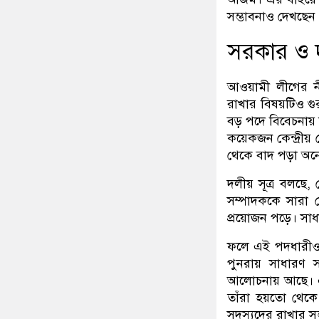
সম্ভাবনাও দেখছে
সরকার ও 
আওয়ামী লীগের নীত
রাখার বিষয়টিও গুর
বড় পদে বিবেচনায় 
কয়েকজন কেন্দ্রীয় 
থেকে বাদ পড়া অন
দলীয় সূত্র বলছে,
সম্পাদককে সারা 
প্রয়োজন পড়ে। সাধ
ফলে এই পদধারীও 
পুনরায় সাধারণ সম
আলোচনায় আছে। এর 
তাঁরা হয়তো থেকে 
সদস্যদের রাখার স