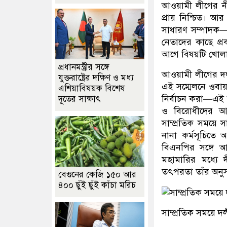
আওয়ামী লীগের নী
প্রায় নিশ্চিত। 
সাধারণ সম্পাদক—এ
নেতাদের কাছে প্
আগে বিষয়টি খোল
প্রধানমন্ত্রীর সঙ্গে
আওয়ামী লীগের দল
যুক্তরাষ্ট্রের দক্ষিণ ও মধ্য
এই সম্মেলনে ওবা
এশিয়াবিষয়ক বিশেষ
নির্বাচন করা—এই 
দূতের সাক্ষাৎ
ও বিরোধীদের আন
সাম্প্রতিক সময়ে 
নানা কর্মসূচিত
বিএনপির সঙ্গে 
মহামারির মধ্যে
তৎপরতা তাঁর অনুস
বেগুনের কেজি ১৫০ আর
৪০০ ছুঁই ছুঁই কাঁচা মরিচ
সাম্প্রতিক সময়ে 