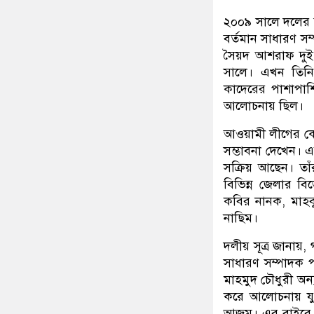
২০০৯ সালে দলের 
বর্তমান সাধারণ স
সৈয়দ আশরাফ দুই
সালে। এখন তিনি 
কাদেরের পাশাপাশ
আলোচনায় ছিল।
আওয়ামী লীগের কেন
সম্ভাবনা দেখেন।
সক্রিয় আছেন। তা
বিভিন্ন জেলার বি
কবির নানক, মাহব
নাছিম।
দলীয় সূত্র জানায়
সাধারণ সম্পাদক প
মাহমুদ চৌধুরী অন
করে আলোচনায় যুক
আজম। এর বাইরে 