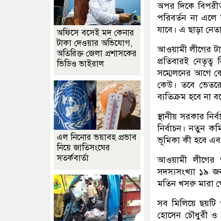
অপর দিকে বিপরীত
পরিবর্তন না এলে 
যাবে। এ ছাড়া নেতা
অফিসে বসেই মদ কেনার
টাকা দেওয়ার অভিযোগ,
আওয়ামী লীগের টা
অতিরিক্ত জেলা প্রশাসকের
প্রতিবারই নেতৃত্
ভিডিও ভাইরাল
সম্মেলনের আগে কো
কেউ। তবে ভেতরে
ব্যতিক্রম হবে না
স্থানীয় সরকার নির্
নির্বাচন। নতুন ক
এল নিনোর ভয়াবহ প্রভাব
ভূমিকা কী হবে এব
নিয়ে জাতিসংঘের
সতর্কবার্তা
আওয়ামী লীগের গ
সদস্যসংখ্যা ১৯ জ
মতিন খসরু মারা গ
সব মিলিয়ে ছয়টি 
হোসেন চৌধুরী ও 