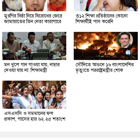
মুরগির বিষ্ঠা নিয়ে বিরোধের জেরে
৩১২ শিক্ষা প্রতিষ্ঠানের কোনো
জামায়াতের তিন নেতা কারাগারে
শিক্ষার্থীই পাস করেনি
মন খুলে গান গাওয়া যায়, নাম্বার
সৌদিতে আগুনে ১৬ বাংলাদেশির
দেওয়া যায় না: শিক্ষামন্ত্রী
মৃত্যুতে পররাষ্ট্রমন্ত্রীর শোক
এসএসসি ও সমমানের ফল
প্রকাশ, পাসের হার ৬২.২৫ শতাংশ