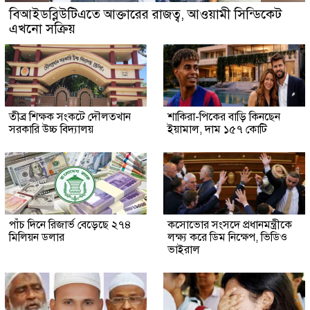
বিআইডব্লিউটিএতে আক্তারের রাজত্ব, আওয়ামী সিন্ডিকেট
এখনো সক্রিয়
তীব্র শিক্ষক সংকটে দৌলতখান
শাকিরা-পিকের বাড়ি কিনছেন
সরকারি উচ্চ বিদ্যালয়
ইয়ামাল, দাম ১৫৭ কোটি
পাঁচ দিনে রিজার্ভ বেড়েছে ২৭৪
কসোভোর সংসদে প্রধানমন্ত্রীকে
মিলিয়ন ডলার
লক্ষ্য করে ডিম নিক্ষেপ, ভিডিও
ভাইরাল