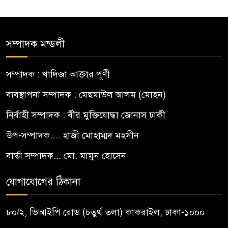
সম্পাদক মন্ডলী
সম্পাদক : খাদিজা আক্তার পূর্ণী
ব্যবস্থাপনা সম্পাদক : মেছমাউল আলম (মোহন)
নির্বাহী সম্পাদক : বীর মুক্তিযোদ্ধা জোনাস ঢাকী
উপ-সম্পাদক.... হাজী মোহাম্মদ মহসীন
বার্তা সম্পাদক... মো: মামুন হোসেন
যোগাযোগের ঠিকানা
৮০/২, ভিআইপি রোড (চতুর্থ তলা) কাকরাইল, ঢাকা-১০০০