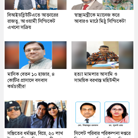
বিআইডব্লিউটিএতে আক্তারের
স্বাস্থ্যমন্ত্রীকে ম্যানেজ করে
রাজত্ব, আওয়ামী সিন্ডিকেট
আবারও মাঠে মিঠু সিন্ডিকেট!
এখনো সক্রিয়
মাসিক বেতন ১০ হাজার, ৪
হত্যা মামলার আসামি ও
কোটির প্রাসাদে বসবাস
সাময়িক বরখাস্ত মহিউদ্দীন
কর্মচারীর!
সঞ্জিতের ধর্মান্তর, বিয়ে, ২০ লাখ
সিলেট পরিবার পরিকল্পনা দপ্তরে