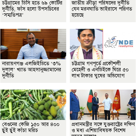
চট্টগ্রামের ডিসি হতে ৬৯ কোটির
জাতীয় ক্রীড়া পরিষদের দুর্নীতি
দুর্নীতি, ফাঁস হলো উপসচিবের
যেন মরনঘাতি ভাইরাসে পরিণত
‘সম্মতিপত্র’
হয়েছে
নারায়ণগঞ্জ এলজিইডিতে ‘৩%
চট্টগ্রাম গণপূর্তে প্রকৌশলী
দুলাল’ খ্যাত আহসানুজ্জামানের
মেহেদী ও এনডিইকে ঘিরে ৫০
দুর্নীতি
লাখ টাকার ঘুষের অভিযোগ
বেগুনের কেজি ১৫০ আর ৪০০
প্রধানমন্ত্রীর সঙ্গে যুক্তরাষ্ট্রের দক্ষিণ
ছুঁই ছুঁই কাঁচা মরিচ
ও মধ্য এশিয়াবিষয়ক বিশেষ