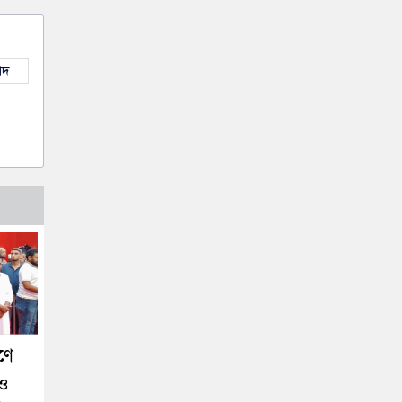
াদ
ণে
 ও