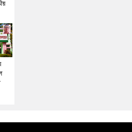
তীয়
ে
লে
দ