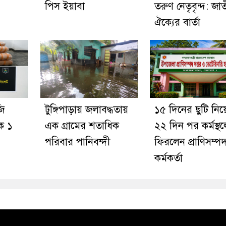
পিস ইয়াবা
তরুণ নেতৃবৃন্দ: জা
ঐক্যের বার্তা
ি
টুঙ্গিপাড়ায় জলাবদ্ধতায়
১৫ দিনের ছুটি নিয়
টক ১
এক গ্রামের শতাধিক
২২ দিন পর কর্মস্থ
পরিবার পানিবন্দী
ফিরলেন প্রাণিসম্প
কর্মকর্তা