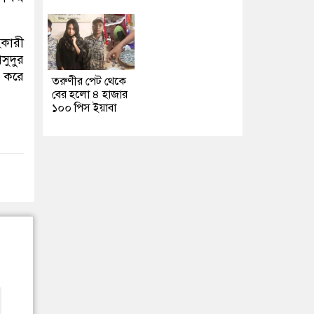
হকারী
সুদুর
ন করে
তরুণীর পেট থেকে
বের হলো ৪ হাজার
১০০ পিস ইয়াবা