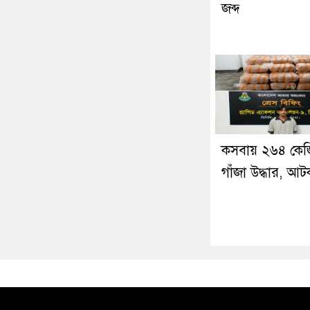
জব্দ
কসবায় ২৬৪ কেজ
গাঁজা উদ্ধার, আ