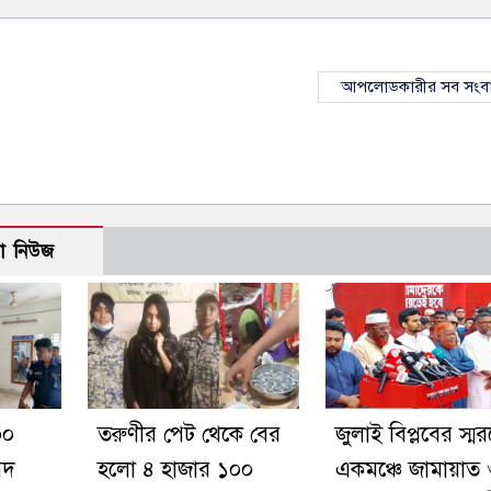
আপলোডকারীর সব সংব
ো নিউজ
০০
তরুণীর পেট থেকে বের
জুলাই বিপ্লবের স্মর
মদ
হলো ৪ হাজার ১০০
একমঞ্চে জামায়াত