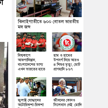
টা
ঝিনাইগাতীতে ৬০০ বোতল ভারতীয়
মদ জব্দ
বিশ্বকাপে
হাম ও হামের
আফগানিস্তান,
উপসর্গ নিয়ে আরও
বাংলাদেশের ভাগ্য
৪ শিশুর মৃত্যু, মোট
এখন ভারতের হাতে
প্রাণহানি ৮৬৭
জুলাই যোদ্ধাদের
জীবনের কোনও
অটোরিকশা-রিকশা
সিলেবাস নেই: মোদি