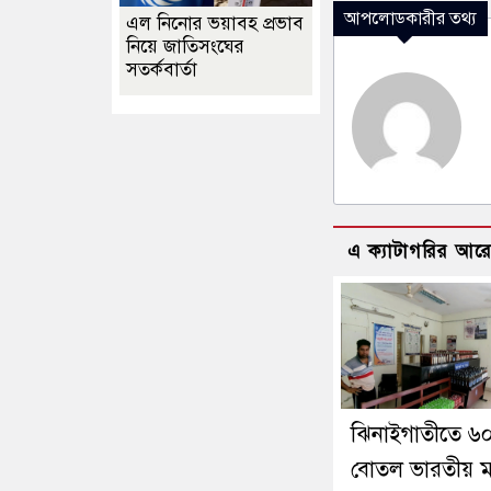
আপলোডকারীর তথ্য
এল নিনোর ভয়াবহ প্রভাব
নিয়ে জাতিসংঘের
সতর্কবার্তা
এ ক্যাটাগরির আর
ঝিনাইগাতীতে ৬
বোতল ভারতীয় 