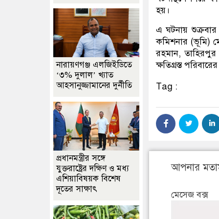
হয়।
এ ঘটনায় শুক্রবা
কমিশনার (ভূমি) মো
রহমান, তাহিরপুর 
নারায়ণগঞ্জ এলজিইডিতে
ক্ষতিগ্রস্ত পরিবা
‘৩% দুলাল’ খ্যাত
আহসানুজ্জামানের দুর্নীতি
Tag :
প্রধানমন্ত্রীর সঙ্গে
আপনার মতা
যুক্তরাষ্ট্রের দক্ষিণ ও মধ্য
এশিয়াবিষয়ক বিশেষ
দূতের সাক্ষাৎ
মেসেজ বক্স