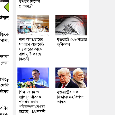
উপহার দিলেন
প্রধানমন্ত্রী
্তনাদ
ড়িতে
নানা অপপ্রচারের
যুক্তরাষ্ট্রে ৫.৬ মাত্রার
ামাল,
মাধ্যমে অনেকেই
ভূমিকম্প
সরকারের কাজে
বাধা সৃষ্টি করছে:
্দারা
রিজভী
দেয়া
াপড়ে
 দেখি
ভিসের
শিক্ষা-স্বাস্থ্য ও
যুক্তরাষ্ট্রের এক
জ্বালানি খাতকে
সিদ্ধান্তে মহাবিপদে
স্বনির্ভর করার
ভারত
পরিকল্পনা নেওয়া
রটায়
হয়েছে : প্রধানমন্ত্রী
সক্ষম