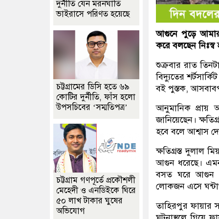
দুর্নীতি যেন মরনঘাতি
ভাইরাসে পরিণত হয়েছে
আগুনে পুড়ে আমা
করে বলছেন নিঃস্ব
শুক্রবার রাত তিনট
বিদ্যুতের শর্টসার্
চট্টগ্রামের ডিসি হতে ৬৯
বই পুস্তক, আসবাবপ
কোটির দুর্নীতি, ফাঁস হলো
উপসচিবের ‘সম্মতিপত্র’
আনুমানিক প্রায় আ
জানিয়েছেন। ক্ষতিগ্
হবে বলে আশ্বাস দ
ক্ষতিগ্রস্ত দুলাল
আগুন ধরেছে। এমন অ
বসত ঘরে আগুন লেগ
চট্টগ্রাম গণপূর্তে প্রকৌশলী
লোকজন এসে ঘন্টাখ
মেহেদী ও এনডিইকে ঘিরে
৫০ লাখ টাকার ঘুষের
তাহিরপুর ফায়ার স
অভিযোগ
ঘটনাস্থলে গিয়ে 