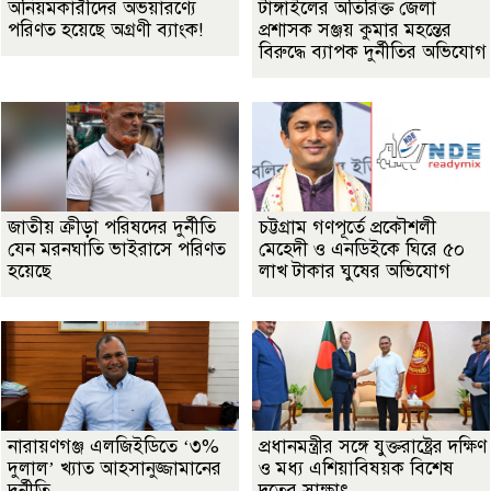
অনিয়মকারীদের অভয়ারণ্যে
টাঙ্গাইলের অতিরিক্ত জেলা
পরিণত হয়েছে অগ্রণী ব্যাংক!
প্রশাসক সঞ্জয় কুমার মহন্তের
বিরুদ্ধে ব্যাপক দুর্নীতির অভিযোগ
জাতীয় ক্রীড়া পরিষদের দুর্নীতি
চট্টগ্রাম গণপূর্তে প্রকৌশলী
যেন মরনঘাতি ভাইরাসে পরিণত
মেহেদী ও এনডিইকে ঘিরে ৫০
হয়েছে
লাখ টাকার ঘুষের অভিযোগ
নারায়ণগঞ্জ এলজিইডিতে ‘৩%
প্রধানমন্ত্রীর সঙ্গে যুক্তরাষ্ট্রের দক্ষিণ
দুলাল’ খ্যাত আহসানুজ্জামানের
ও মধ্য এশিয়াবিষয়ক বিশেষ
দুর্নীতি
দূতের সাক্ষাৎ