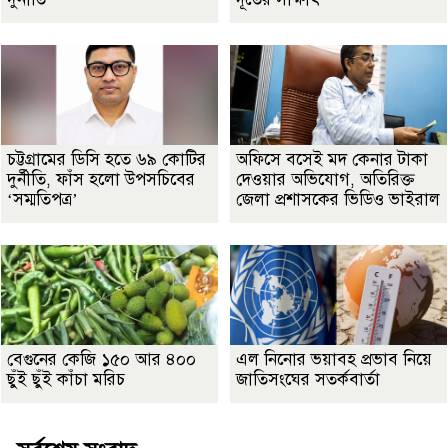
চট্টগ্রামের ডিসি হতে ৬৯ কোটির
অফিসে বসেই মদ কেনার টাকা
দুর্নীতি, ফাঁস হলো উপসচিবের
দেওয়ার অভিযোগ, অতিরিক্ত
‘সম্মতিপত্র’
জেলা প্রশাসকের ভিডিও ভাইরাল
বেগুনের কেজি ১৫০ আর ৪০০
এল নিনোর ভয়াবহ প্রভাব নিয়ে
ছুঁই ছুঁই কাঁচা মরিচ
জাতিসংঘের সতর্কবার্তা