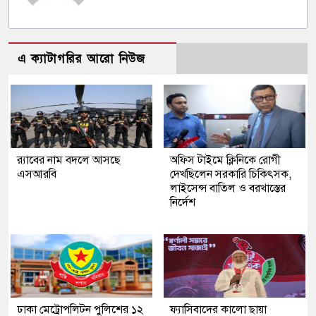
এ ক্যাটাগরির আরো নিউজ
র‍্যাবের নাম বদলে আসছে
অফিস টাইমে ক্লিনিকে রোগী
এসআরবি
দেখছিলেন সরকারি চিকিৎসক,
লাইসেন্স বাতিল ও বরখাস্তের
নির্দেশ
ঢাকা মেট্রোপলিটন পুলিশের ১২
ফ্যাসিবাদের কালো ছায়া