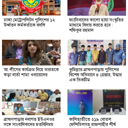
ঢাকা মেট্রোপলিটন পুলিশের ১২
ফ্যাসিবাদের কালো ছায়া সংস্কৃতির
ঊর্ধ্বতন কর্মকর্তাকে বদলি
মাধ্যমে বিদায় করতে হবে :
শফিকুর রহমান
আ.লীগের কার্যক্রম নিয়ে ভারতকে
কুমিল্লার ব্রাহ্মণপাড়ায় পুলিশের
কড়া বার্তা শামা ওবায়েদের
বিশেষ অভিযানে ৪ গ্রেপ্তার, উদ্ধার
এক ভিকটিম
ব্রাহ্মণপাড়ায় নবাগত ইউএনওর
কালিহাতীতে ২১৯ বোতল
সঙ্গে সাংবাদিকদের মতবিনিময়
ফেন্সিডিলসহ রাজশাহীর শীর্ষ