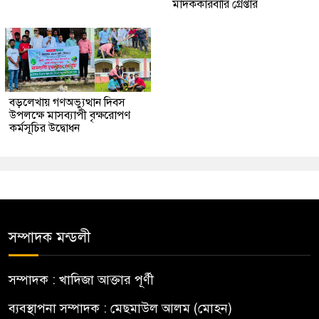
মাদককারবারি গ্রেপ্তার
বড়লেখায় গণঅভ্যুত্থান দিবস
উপলক্ষে মাসব্যাপী বৃক্ষরোপণ
কর্মসূচির উদ্বোধন
সম্পাদক মন্ডলী
সম্পাদক : খাদিজা আক্তার পূর্ণী
ব্যবস্থাপনা সম্পাদক : মেছমাউল আলম (মোহন)