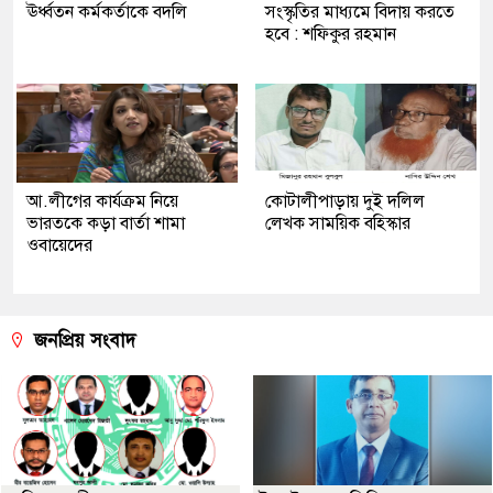
ঊর্ধ্বতন কর্মকর্তাকে বদলি
সংস্কৃতির মাধ্যমে বিদায় করতে
হবে : শফিকুর রহমান
আ.লীগের কার্যক্রম নিয়ে
কোটালীপাড়ায় দুই দলিল
ভারতকে কড়া বার্তা শামা
লেখক সাময়িক বহিস্কার
ওবায়েদের
জনপ্রিয় সংবাদ