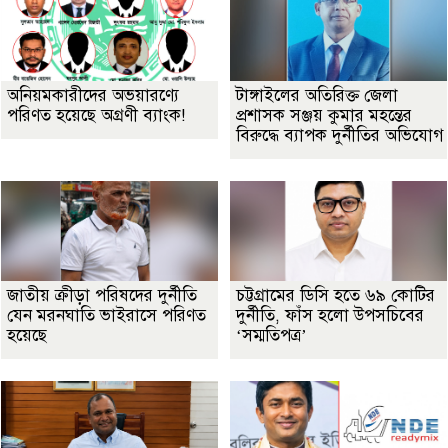
অনিয়মকারীদের অভয়ারণ্যে
টাঙ্গাইলের অতিরিক্ত জেলা
পরিণত হয়েছে অগ্রণী ব্যাংক!
প্রশাসক সঞ্জয় কুমার মহন্তের
বিরুদ্ধে ব্যাপক দুর্নীতির অভিযোগ
জাতীয় ক্রীড়া পরিষদের দুর্নীতি
চট্টগ্রামের ডিসি হতে ৬৯ কোটির
যেন মরনঘাতি ভাইরাসে পরিণত
দুর্নীতি, ফাঁস হলো উপসচিবের
হয়েছে
‘সম্মতিপত্র’