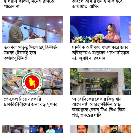
ইলিয়াস কাঞ্চন, মনেও রাখতে
তাহলে আমার গুনাহ মাফ হবে:
পারেন না
জামায়াত আমির
তরুণরা নেতৃত্ব দিলে প্রযুক্তিনির্ভর
মানবিক অঙ্গীকার ধারণ করে ড্যাব
উন্নয়ন টেকসই হবে :
ভবিষ্যতেও মানুষের পাশে দাঁড়াবে:
তথ্যপ্রযুক্তিমন্ত্রী
ডা. জুবাইদা রহমান
পে-স্কেল নিয়ে সরকারি
‘সাংবাদিকের লেখায় কিছু যায়
চাকরিজীবীদের জন্য বড় সুখবর
আসে না!’ বোরহানউদ্দিন স্বাস্থ্য
কমপ্লেক্সে বেতন-টিএ-ডিএ নিয়ে
প্রশ্ন, তদন্তের দাবি