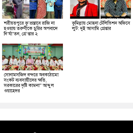
শরীয়তপুরে কু’প্রস্তাবে রাজি না
কুমিল্লায় মোহনা টেলিভিশন অফিসে
হওয়ায় তরুণীকে চুরির অপবাদে
লুট: দুই আসামি গ্রেপ্তার
নি’র্যা’তন, গ্রে’প্তার ২
সোনামসজিদ বন্দরে অবকাঠামো
সংকট ব্যবসায়ীদের ক্ষতি,
সরকারের দৃষ্টি কামনা” আব্দুল
ওয়াহেদর