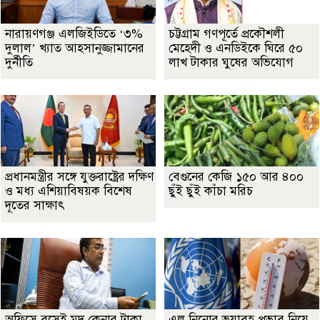
নারায়ণগঞ্জ এলজিইডিতে ‘৩%
চট্টগ্রাম গণপূর্তে প্রকৌশলী
দুলাল’ খ্যাত আহসানুজ্জামানের
মেহেদী ও এনডিইকে ঘিরে ৫০
দুর্নীতি
লাখ টাকার ঘুষের অভিযোগ
প্রধানমন্ত্রীর সঙ্গে যুক্তরাষ্ট্রের দক্ষিণ
বেগুনের কেজি ১৫০ আর ৪০০
ও মধ্য এশিয়াবিষয়ক বিশেষ
ছুঁই ছুঁই কাঁচা মরিচ
দূতের সাক্ষাৎ
অফিসে বসেই মদ কেনার টাকা
এল নিনোর ভয়াবহ প্রভাব নিয়ে