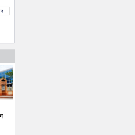
াদ
তন