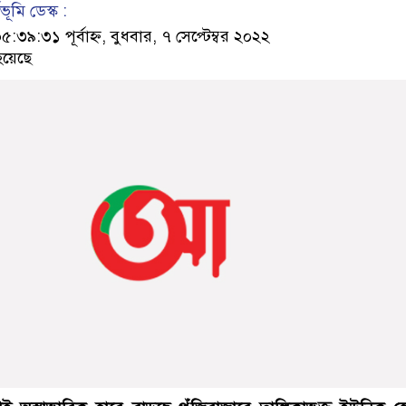
ূমি ডেস্ক :
৯:৩১ পূর্বাহ্ন, বুধবার, ৭ সেপ্টেম্বর ২০২২
হয়েছে