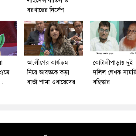
লাইসেন্স বাতিল ও
বরখাস্তের নির্দেশ
লো
আ.লীগের কার্যক্রম
কোটালীপাড়ায় দুই
ধ্যমে
নিয়ে ভারতকে কড়া
দলিল লেখক সাময়
 :
বার্তা শামা ওবায়েদের
বহিস্কার