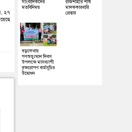
সাংবাদিকদের
রাজশাহীর শীর্ষ
মতবিনিময়
মাদককারবারি
র, ২৭
গ্রেপ্তার
রয়েছে
বড়লেখায়
গণঅভ্যুত্থান দিবস
উপলক্ষে মাসব্যাপী
বৃক্ষরোপণ কর্মসূচির
উদ্বোধন