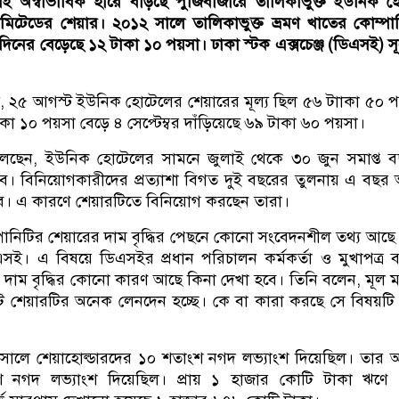
 অস্বাভাবিক হারে বাড়ছে পুঁজিবাজারে তালিকাভুক্ত ইউনিক 
 লিমিটেডের শেয়ার। ২০১২ সালে তালিকাভুক্ত ভ্রমণ খাতের কোম্পা
িনের বেড়েছে ১২ টাকা ১০ পয়সা। ঢাকা স্টক এক্সচেঞ্জ (ডিএসই) সূত
, ২৫ আগস্ট ইউনিক হোটেলের শেয়ারের মূল্য ছিল ৫৬ টাাকা ৫০ 
কা ১০ পয়সা বেড়ে ৪ সেপ্টেম্বর দাঁড়িয়েছে ৬৯ টাকা ৬০ পয়সা।
বলছেন, ইউনিক হোটেলের সামনে জুলাই থেকে ৩০ জুন সমাপ্ত ব
বে। বিনিয়োগকারীদের প্রত্যাশা বিগত দুই বছরের তুলনায় এ বছ
বে। এ কারণে শেয়ারটিতে বিনিয়োগ করছেন তারা।
ানিটির শেয়ারের দাম বৃদ্ধির পেছনে কোনো সংবেদনশীল তথ্য আছে
সই। এ বিষয়ে ডিএসইর প্রধান পরিচালন কর্মকর্তা ও মুখাপত্র 
 দাম বৃদ্ধির কোনো কারণ আছে কিনা দেখা হবে। তিনি বলেন, মূল মা
েটে শেয়ারটির অনেক লেনদেন হচ্ছে। কে বা কারা করছে সে বিষয়টি
 সালে শেয়াহোল্ডারদের ১০ শতাংশ নগদ লভ্যাংশ দিয়েছিল। তার
নগদ লভ্যাংশ দিয়েছিল। প্রায় ১ হাজার কোটি টাকা ঋণে 