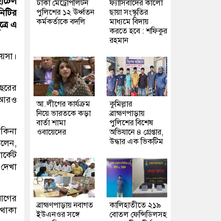
হোটেল
ঢাকা মেট্রোপলিটন
ফ্যাসিবাদের কালো
পুলিশের ১২ ঊর্ধ্বতন
ছায়া সংস্কৃতির
নিটির
কর্মকর্তাকে বদলি
মাধ্যমে বিদায়
্রে এ
করতে হবে : শফিকুর
রহমান
পয়সা।
ছরের
র আরও
আ.লীগের কার্যক্রম
কুমিল্লার
নিয়ে ভারতকে কড়া
ব্রাহ্মণপাড়ায়
বার্তা শামা
পুলিশের বিশেষ
 কিনা
ওবায়েদের
অভিযানে ৪ গ্রেপ্তার,
উদ্ধার এক ভিকটিম
বলেন,
র্কেট
 দেখা
 আগের
ব্রাহ্মণপাড়ায় নবাগত
কালিহাতীতে ২১৯
থাকা
ইউএনওর সঙ্গে
বোতল ফেন্সিডিলসহ