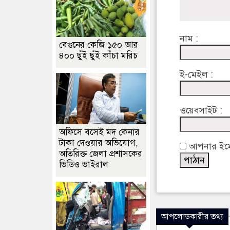
নাম :
বেগুনের কেজি ১৫০ আর
৪০০ ছুঁই ছুঁই কাঁচা মরিচ
ই-মেইল :
ওয়েবসাইট :
অফিসে বসেই মদ কেনার
টাকা দেওয়ার অভিযোগ,
আপনার ইমেইল
অতিরিক্ত জেলা প্রশাসকের
ভিডিও ভাইরাল
আপলোডকারীর তথ্য