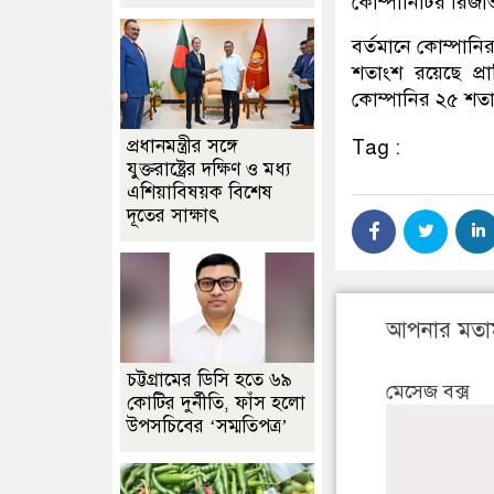
কোম্পানিটির রিজা
বর্তমানে কোম্পান
শতাংশ রয়েছে প্র
কোম্পানির ২৫ শত
প্রধানমন্ত্রীর সঙ্গে
Tag :
যুক্তরাষ্ট্রের দক্ষিণ ও মধ্য
এশিয়াবিষয়ক বিশেষ
দূতের সাক্ষাৎ
আপনার মতা
চট্টগ্রামের ডিসি হতে ৬৯
মেসেজ বক্স
কোটির দুর্নীতি, ফাঁস হলো
উপসচিবের ‘সম্মতিপত্র’