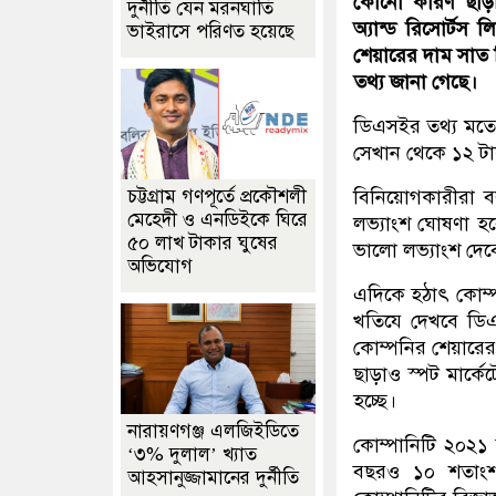
কোনো কারণ ছাড়াই
দুর্নীতি যেন মরনঘাতি
অ্যান্ড রিসোর্টস
ভাইরাসে পরিণত হয়েছে
শেয়ারের দাম সাত দ
তথ্য জানা গেছে।
ডিএসইর তথ্য মতে
সেখান থেকে ১২ টা
চট্টগ্রাম গণপূর্তে প্রকৌশলী
বিনিয়োগকারীরা 
মেহেদী ও এনডিইকে ঘিরে
লভ্যাংশ ঘোষণা হ
৫০ লাখ টাকার ঘুষের
ভালো লভ্যাংশ দে
অভিযোগ
এদিকে হঠাৎ কোম্প
খতিযে দেখবে ডিএ
কোম্পনির শেয়ারের
ছাড়াও স্পট মার্ক
হচ্ছে।
নারায়ণগঞ্জ এলজিইডিতে
কোম্পানিটি ২০২১
‘৩% দুলাল’ খ্যাত
বছরও ১০ শতাংশ 
আহসানুজ্জামানের দুর্নীতি