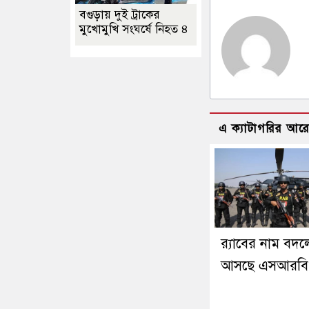
বগুড়ায় দুই ট্রাকের
মুখোমুখি সংঘর্ষে নিহত ৪
এ ক্যাটাগরির আর
র‍্যাবের নাম বদল
আসছে এসআরবি