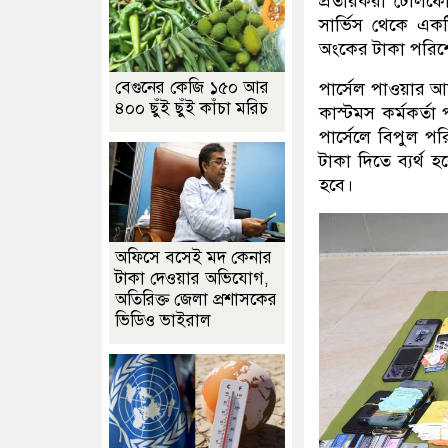
প্রতারকরা টেলিফো
সার্ভিস থেকে এক
অংকের টাকা পরি
বেগুনের কেজি ১৫০ আর
পার্সেল পাওয়ার আ
৪০০ ছুঁই ছুঁই কাঁচা মরিচ
কাস্টমস কর্মকর্তা
পার্সেলে বিপুল প
টাকা দিতে ব্যর্থ 
হবে।
অফিসে বসেই মদ কেনার
টাকা দেওয়ার অভিযোগ,
অতিরিক্ত জেলা প্রশাসকের
ভিডিও ভাইরাল