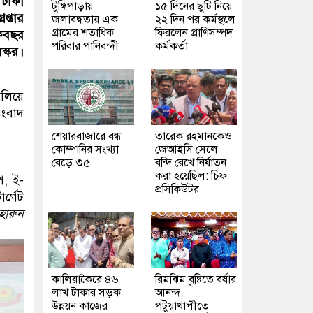
 ঢাকা
টুঙ্গিপাড়ায়
১৫ দিনের ছুটি নিয়ে
রেপ্তার
জলাবদ্ধতায় এক
২২ দিন পর কর্মস্থলে
গ্রামের শতাধিক
ফিরলেন প্রাণিসম্পদ
েকবছর
পরিবার পানিবন্দী
কর্মকর্তা
্কর।
ালিয়ে
সংবাদ
শেয়ারবাজারে বন্ধ
তারেক রহমানকেও
কোম্পানির সংখ্যা
জেআইসি সেলে
বেড়ে ৩৫
বন্দি রেখে নির্যাতন
করা হয়েছিল: চিফ
প, ই-
প্রসিকিউটর
র্গেট
হারুন
কালিয়াকৈরে ৪৬
রিমঝিম বৃষ্টিতে বর্ষার
লাখ টাকার সড়ক
আনন্দ,
উন্নয়ন কাজের
পটুয়াখালীতে