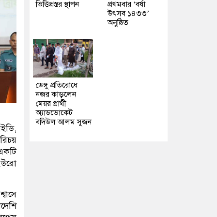
ভিত্তিপ্রস্তর স্থাপন
প্রথমবার ‘বর্ষা
উৎসব ১৪৩৩’
অনুষ্ঠিত
ডেঙ্গু প্রতিরোধে
নজর কাড়লেন
মেয়র প্রার্থী
অ্যাডভোকেট
বদিউল আলম সুজন
আইডি,
রিচয়
 একটি
/ইউরো
্বাসে
াদেশি