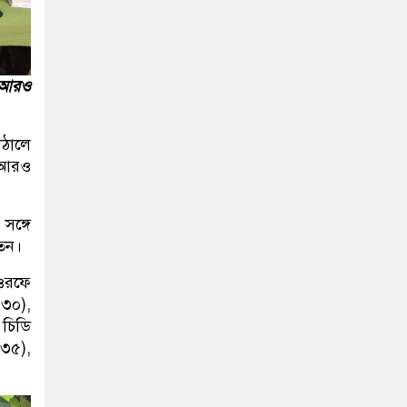
হ আরও
াঠালে
ে আরও
সঙ্গে
তেন।
 ওরফে
৩০),
 চিডি
৩৫),