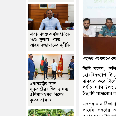
নারায়ণগঞ্জ এলজিইডিতে
‘৩% দুলাল’ খ্যাত
আহসানুজ্জামানের দুর্নীতি
সংবাদ সম্মেলনে কথ
তিনি বলেন, দেশি
হোয়াটসঅ্যাপ, ই
ব্যবহার করে টার্গে
প্রধানমন্ত্রীর সঙ্গে
পর্যায়ে দামি উপহা
যুক্তরাষ্ট্রের দক্ষিণ ও মধ্য
ইত্যাদি পাঠানোর 
এশিয়াবিষয়ক বিশেষ
দূতের সাক্ষাৎ
এরপর নাম-ঠিকানা উ
পার্সেল গ্রহণের 