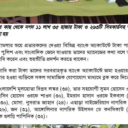
রদের কাছ থেকে নগদ ১১ লাখ ৩৫ হাজার টাকা ও ২৬৩টি সিমকার্ডস
া হয়
 মামলার ভয়ে প্রতারকদের দেওয়া বিভিন্ন ব্যাংক আ্যকাউন্টে টাকা প
ুলিশ এবং সাংবাদিক জেনে যাওয়ায় তাদের ম্যানেজের কথা বল
াবি করেন এবং ভয়ভীতি প্রদর্শন করতে থাকেন।
াবি করা টাকা তাদের সরবরাহকৃত ব্যাংক অ্যাকাউন্টে জমা হওয়ার 
িকার হওয়া ব্যক্তিকে সকল সামাজিক যোগাযোগ মাধ্যমে ব্লক করে দি
 বাংলাদেশি মূলহোতা বিপ্লব লস্কর (৩৪), তার সহযোগী সুমন হোসেন
হসিন হোসেন ওরফে শাওন (৩০), ইমরান হাসান ওরফে ইকবাল (
৩০), মোসা. নুসরাত জাহান (২৪)। এছাড়া নাইজেরিয়ান নাগরিক
 (২৬), জন (৩১), আঙ্গোলিনার নাগরিক উইলসন ডে কনসিকাউ (
ক গুলগ্নি পাপিনিক (৩২)।