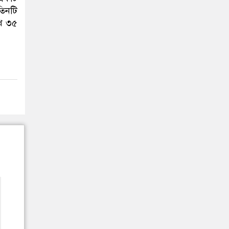
তিনটি
াখ ৩৫