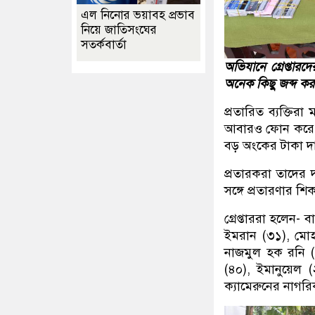
এল নিনোর ভয়াবহ প্রভাব
নিয়ে জাতিসংঘের
সতর্কবার্তা
অভিযানে গ্রেপ্তা
অনেক কিছু জব্দ কর
প্রতারিত ব্যক্তিরা
আবারও ফোন করে প
বড় অংকের টাকা দ
প্রতারকরা তাদের দ
সঙ্গে প্রতারণার শ
গ্রেপ্তাররা হলেন-
ইমরান (৩১), মো
নাজমুল হক রনি (
(৪০), ইমানুয়েল
ক্যামেরুনের নাগরি