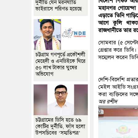
বিদেশি গিফট আর প
দুর্নীতি যেন মরনঘাতি
মহানগর গোয়েন্দা 
ভাইরাসে পরিণত হয়েছে
এড়াতে তিনি গাড়িত
আগে কুলি থাকলে
রাজধানীতে তার রয়ে
সোমবার (৫ সেপ্টে
গ্রেপ্তার করে ডিবি
চট্টগ্রাম গণপূর্তে প্রকৌশলী
সম্মেলন করেন ডিব
মেহেদী ও এনডিইকে ঘিরে
৫০ লাখ টাকার ঘুষের
অভিযোগ
দেশি-বিদেশি প্রতা
মেইল আইডি সংগ্রহ
করা ব্যক্তিদের সঙ্গ
অর রশীদ
চট্টগ্রামের ডিসি হতে ৬৯
কোটির দুর্নীতি, ফাঁস হলো
উপসচিবের ‘সম্মতিপত্র’