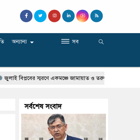
তি
অন্যান্য
সব
্লবের স্মরণে একমঞ্চে জামায়াত ও তরুণ নেতৃবৃন্দ: জাতীয় ঐক্যের বার
সর্বশেষ সংবাদ