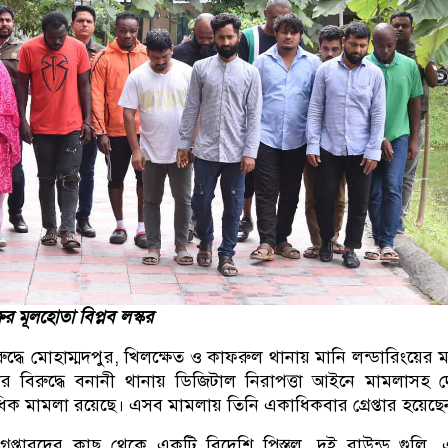
র মূলহোতা বিপ্লব লস্কর
 বিরুদ্ধে মোহাম্মদপুর, খিলক্ষেত ও কাফরুল থানায় মানি লন্ডারিংয়ের 
র বিরুদ্ধে বনানী থানায় ডিজিটাল নিরাপত্তা আইনে মামলাসহ 
াধিক মামলা রয়েছে। এসব মামলায় তিনি একাধিকবার গ্রেপ্তার হয়েছে
েপ্তারদের কাছ থেকে একটি বিদেশি পিস্তল, দুই রাউন্ড গুলি,