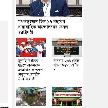
গণঅভ্যুত্থান ছিল ১৭ বছরের
ধারাবাহিক আন্দোলনের ফসল :
স্বরাষ্ট্রমন্ত্রী
জুলাই বিপ্লবের
কসবায় ২৬৪ কেজি
স্মরণে একমঞ্চে
গাঁজা উদ্ধার, আটক
জামায়াত ও তরুণ
১
নেতৃবৃন্দ: জাতীয়
ঐক্যের বার্তা