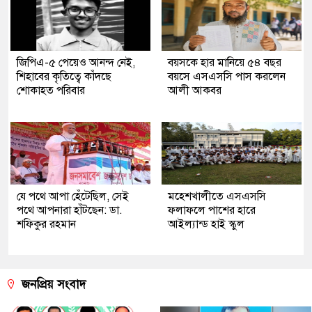
জিপিএ-৫ পেয়েও আনন্দ নেই,
বয়সকে হার মানিয়ে ৫৪ বছর
শিহাবের কৃতিত্বে কাঁদছে
বয়সে এসএসসি পাস করলেন
শোকাহত পরিবার
আলী আকবর
যে পথে আপা হেঁটেছিল, সেই
মহেশখালীতে এসএসসি
পথে আপনারা হাঁটছেন: ডা.
ফলাফলে পাশের হারে
শফিকুর রহমান
আইল্যান্ড হাই স্কুল
জনপ্রিয় সংবাদ