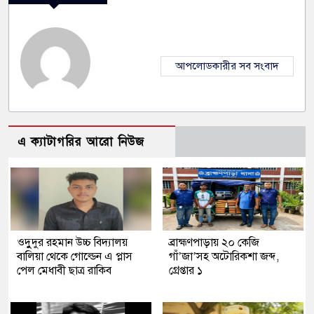
আপলোডকারীর সব সংবাদ
এ ক্যাটাগরির আরো নিউজ
ওদুুদুর রহমান উচ্চ বিদ্যালয়
ব্রাহ্মণপাড়ায় ২০ কেজি
বালিয়া থেকে গোল্ডেন এ প্লাস
গাঁ’জা’সহ অটোরিকশা জব্দ,
পেল মেধাবী ছাত্র রাকিব
গ্রেপ্তার ১