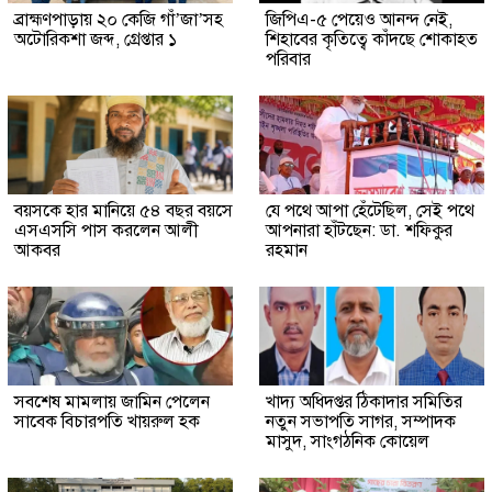
ব্রাহ্মণপাড়ায় ২০ কেজি গাঁ’জা’সহ
জিপিএ-৫ পেয়েও আনন্দ নেই,
অটোরিকশা জব্দ, গ্রেপ্তার ১
শিহাবের কৃতিত্বে কাঁদছে শোকাহত
পরিবার
বয়সকে হার মানিয়ে ৫৪ বছর বয়সে
যে পথে আপা হেঁটেছিল, সেই পথে
এসএসসি পাস করলেন আলী
আপনারা হাঁটছেন: ডা. শফিকুর
আকবর
রহমান
সবশেষ মামলায় জামিন পেলেন
খাদ্য অধিদপ্তর ঠিকাদার সমিতির
সাবেক বিচারপতি খায়রুল হক
নতুন সভাপতি সাগর, সম্পাদক
মাসুদ, সাংগঠনিক কোয়েল