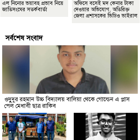
এল নিনোর ভয়াবহ প্রভাব নিয়ে
অফিসে বসেই মদ কেনার টাকা
জাতিসংঘের সতর্কবার্তা
দেওয়ার অভিযোগ, অতিরিক্ত
জেলা প্রশাসকের ভিডিও ভাইরাল
সর্বশেষ সংবাদ
ওদুুদুর রহমান উচ্চ বিদ্যালয় বালিয়া থেকে গোল্ডেন এ প্লাস
পেল মেধাবী ছাত্র রাকিব