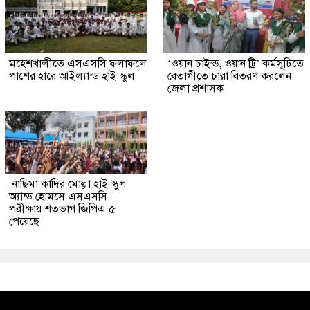
মহেশখালীতে এসএসসি ফলাফলে
‘ওয়ান চাইল্ড, ওয়ান ট্রি’ কর্মসূচিতে
পাশের হারে আইল্যান্ড হাই স্কুল
বেতাগীতে চারা বিতরণ করলেন
জেলা প্রশাসক
নাছিমা কাদির মোল্লা হাই স্কুল
অ্যান্ড হোমসে এসএসসি
পরীক্ষায় শতভাগ জিপিএ ৫
পেয়েছে