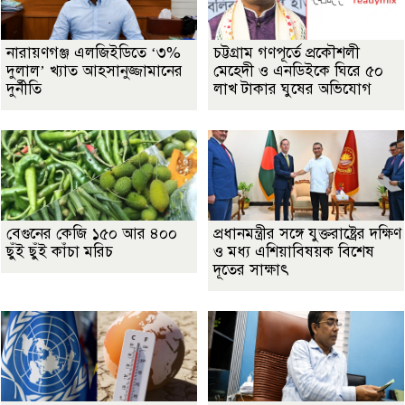
নারায়ণগঞ্জ এলজিইডিতে ‘৩%
চট্টগ্রাম গণপূর্তে প্রকৌশলী
দুলাল’ খ্যাত আহসানুজ্জামানের
মেহেদী ও এনডিইকে ঘিরে ৫০
দুর্নীতি
লাখ টাকার ঘুষের অভিযোগ
বেগুনের কেজি ১৫০ আর ৪০০
প্রধানমন্ত্রীর সঙ্গে যুক্তরাষ্ট্রের দক্ষিণ
ছুঁই ছুঁই কাঁচা মরিচ
ও মধ্য এশিয়াবিষয়ক বিশেষ
দূতের সাক্ষাৎ