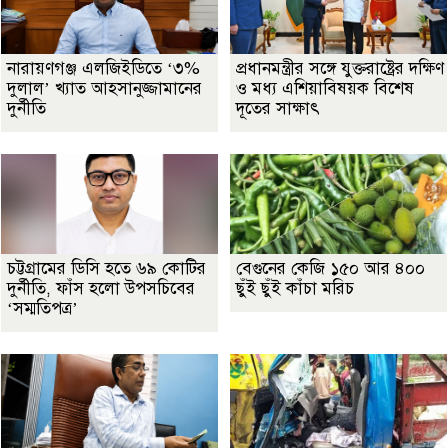
নারায়ণগঞ্জ এলজিইডিতে ‘৩%
প্রধানমন্ত্রীর সঙ্গে যুক্তরাষ্ট্রের দক্ষিণ
দুলাল’ খ্যাত আহসানুজ্জামানের
ও মধ্য এশিয়াবিষয়ক বিশেষ
দুর্নীতি
দূতের সাক্ষাৎ
চট্টগ্রামের ডিসি হতে ৬৯ কোটির
বেগুনের কেজি ১৫০ আর ৪০০
দুর্নীতি, ফাঁস হলো উপসচিবের
ছুঁই ছুঁই কাঁচা মরিচ
‘সম্মতিপত্র’