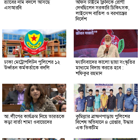
র‍্যাবের নাম বদলে আসছে
অফিস টাইমে ক্লিনিকে রোগী
এসআরবি
দেখছিলেন সরকারি চিকিৎসক,
লাইসেন্স বাতিল ও বরখাস্তের
নির্দেশ
ঢাকা মেট্রোপলিটন পুলিশের ১২
ফ্যাসিবাদের কালো ছায়া সংস্কৃতির
ঊর্ধ্বতন কর্মকর্তাকে বদলি
মাধ্যমে বিদায় করতে হবে :
শফিকুর রহমান
আ.লীগের কার্যক্রম নিয়ে ভারতকে
কুমিল্লার ব্রাহ্মণপাড়ায় পুলিশের
কড়া বার্তা শামা ওবায়েদের
বিশেষ অভিযানে ৪ গ্রেপ্তার, উদ্ধার
এক ভিকটিম