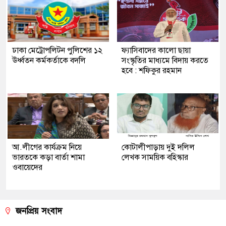
ঢাকা মেট্রোপলিটন পুলিশের ১২
ফ্যাসিবাদের কালো ছায়া
ঊর্ধ্বতন কর্মকর্তাকে বদলি
সংস্কৃতির মাধ্যমে বিদায় করতে
হবে : শফিকুর রহমান
আ.লীগের কার্যক্রম নিয়ে
কোটালীপাড়ায় দুই দলিল
ভারতকে কড়া বার্তা শামা
লেখক সাময়িক বহিস্কার
ওবায়েদের
জনপ্রিয় সংবাদ