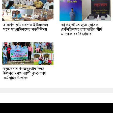
ব্রাহ্মণপাড়ায় নবাগত ইউএনওর
কালিহাতীতে ২১৯ বোতল
সঙ্গে সাংবাদিকদের মতবিনিময়
ফেন্সিডিলসহ রাজশাহীর শীর্ষ
মাদককারবারি গ্রেপ্তার
বড়লেখায় গণঅভ্যুত্থান দিবস
উপলক্ষে মাসব্যাপী বৃক্ষরোপণ
কর্মসূচির উদ্বোধন