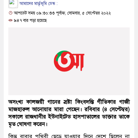
আমাদের মার্তৃভূমি ডেস্ক :
আপডেট সময় ০৯:৩০:৩৩ পূর্বাহ্ন, সোমবার, ৫ সেপ্টেম্বর ২০২২
৯৪৭ বার পড়া হয়েছে
অসংখ্য কালজয়ী গানের স্রষ্টা কিংবদন্তি গীতিকার গাজী
মাজহারুল আনোয়ার মারা গেছেন। রবিবার (৪ সেপ্টেম্বর)
সকালে রাজধানীর ইউনাইটেড হাসপাতালের ডাক্তার তাকে
মৃত ঘোষণা করেন।
কিন্তু বাবার পৃথিবী ছেড়ে যাওয়ার দিনে দেশে ছিলেন না