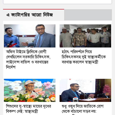
এ ক্যাটাগরির আরো নিউজ
অফিস টাইমে ক্লিনিকে রোগী
হঠাৎ পরিদর্শনে গিয়ে
দেখছিলেন সরকারি চিকিৎসক,
চিকিৎসকসহ দুই স্বাস্থ্যকর্মীকে
লাইসেন্স বাতিল ও বরখাস্তের
বরখাস্ত করলেন স্বাস্থ্যমন্ত্রী
নির্দেশ
শিশুদের সু-স্বাস্থ্যে মায়ের দুধের
শুধু ওষুধ দিয়ে জাতিকে রোগ
বিকল্প নেই: স্বাস্থ্যমন্ত্রী
থেকে বাঁচানো সম্ভব নয়: