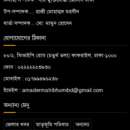
নির্বাহী সম্পাদক : বীর মুক্তিযোদ্ধা জোনাস ঢাকী
উপ-সম্পাদক.... হাজী মোহাম্মদ মহসীন
বার্তা সম্পাদক... মো: মামুন হোসেন
যোগাযোগের ঠিকানা
৮০/২, ভিআইপি রোড (চতুর্থ তলা) কাকরাইল, ঢাকা-১০০০
ফোন : ০২২২২২২৩৯৩০
মোবাইল : ০১৭৯৯৪৯৬২৩৮
ইমেইল :
amadermatribhumibd@gmail.com
অন্যান্য মেনু
জেলার খবর
মাতৃভূমি পরিবার
অন্যান্য