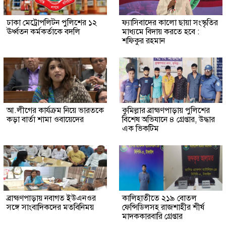
ঢাকা মেট্রোপলিটন পুলিশের ১২
ফ্যাসিবাদের কালো ছায়া সংস্কৃতির
ঊর্ধ্বতন কর্মকর্তাকে বদলি
মাধ্যমে বিদায় করতে হবে :
শফিকুর রহমান
আ.লীগের কার্যক্রম নিয়ে ভারতকে
কুমিল্লার ব্রাহ্মণপাড়ায় পুলিশের
কড়া বার্তা শামা ওবায়েদের
বিশেষ অভিযানে ৪ গ্রেপ্তার, উদ্ধার
এক ভিকটিম
ব্রাহ্মণপাড়ায় নবাগত ইউএনওর
কালিহাতীতে ২১৯ বোতল
সঙ্গে সাংবাদিকদের মতবিনিময়
ফেন্সিডিলসহ রাজশাহীর শীর্ষ
মাদককারবারি গ্রেপ্তার