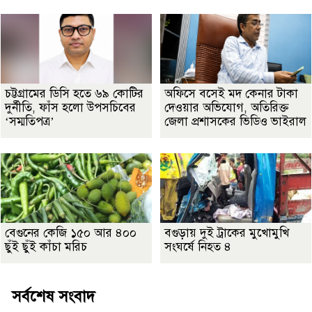
চট্টগ্রামের ডিসি হতে ৬৯ কোটির
অফিসে বসেই মদ কেনার টাকা
দুর্নীতি, ফাঁস হলো উপসচিবের
দেওয়ার অভিযোগ, অতিরিক্ত
‘সম্মতিপত্র’
জেলা প্রশাসকের ভিডিও ভাইরাল
বেগুনের কেজি ১৫০ আর ৪০০
বগুড়ায় দুই ট্রাকের মুখোমুখি
ছুঁই ছুঁই কাঁচা মরিচ
সংঘর্ষে নিহত ৪
সর্বশেষ সংবাদ