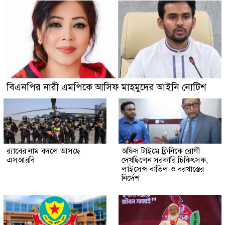
বিএনপির নারী এমপিকে আসিফ মাহমুদের আইনি নোটিশ
র‍্যাবের নাম বদলে আসছে
অফিস টাইমে ক্লিনিকে রোগী
এসআরবি
দেখছিলেন সরকারি চিকিৎসক,
লাইসেন্স বাতিল ও বরখাস্তের
নির্দেশ