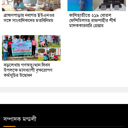
ব্রাহ্মণপাড়ায় নবাগত ইউএনওর
কালিহাতীতে ২১৯ বোতল
সঙ্গে সাংবাদিকদের মতবিনিময়
ফেন্সিডিলসহ রাজশাহীর শীর্ষ
মাদককারবারি গ্রেপ্তার
বড়লেখায় গণঅভ্যুত্থান দিবস
উপলক্ষে মাসব্যাপী বৃক্ষরোপণ
কর্মসূচির উদ্বোধন
সম্পাদক মন্ডলী