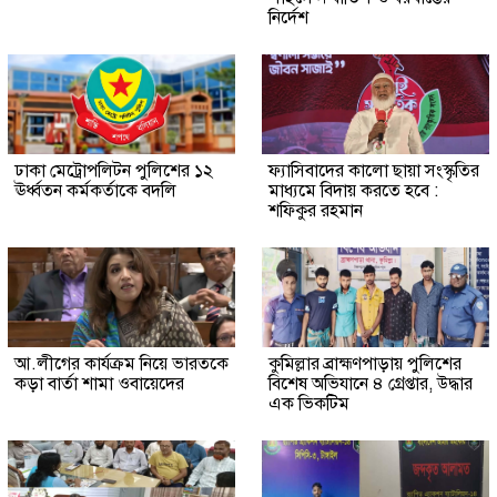
নির্দেশ
ঢাকা মেট্রোপলিটন পুলিশের ১২
ফ্যাসিবাদের কালো ছায়া সংস্কৃতির
ঊর্ধ্বতন কর্মকর্তাকে বদলি
মাধ্যমে বিদায় করতে হবে :
শফিকুর রহমান
আ.লীগের কার্যক্রম নিয়ে ভারতকে
কুমিল্লার ব্রাহ্মণপাড়ায় পুলিশের
কড়া বার্তা শামা ওবায়েদের
বিশেষ অভিযানে ৪ গ্রেপ্তার, উদ্ধার
এক ভিকটিম