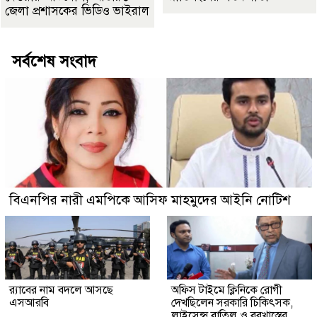
জেলা প্রশাসকের ভিডিও ভাইরাল
সর্বশেষ সংবাদ
বিএনপির নারী এমপিকে আসিফ মাহমুদের আইনি নোটিশ
র‍্যাবের নাম বদলে আসছে
অফিস টাইমে ক্লিনিকে রোগী
এসআরবি
দেখছিলেন সরকারি চিকিৎসক,
লাইসেন্স বাতিল ও বরখাস্তের