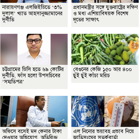
নারায়ণগঞ্জ এলজিইডিতে ‘৩%
প্রধানমন্ত্রীর সঙ্গে যুক্তরাষ্ট্রের দক্ষিণ
দুলাল’ খ্যাত আহসানুজ্জামানের
ও মধ্য এশিয়াবিষয়ক বিশেষ
দুর্নীতি
দূতের সাক্ষাৎ
চট্টগ্রামের ডিসি হতে ৬৯ কোটির
বেগুনের কেজি ১৫০ আর ৪০০
দুর্নীতি, ফাঁস হলো উপসচিবের
ছুঁই ছুঁই কাঁচা মরিচ
‘সম্মতিপত্র’
অফিসে বসেই মদ কেনার টাকা
এল নিনোর ভয়াবহ প্রভাব নিয়ে
দেওয়ার অভিযোগ, অতিরিক্ত
জাতিসংঘের সতর্কবার্তা