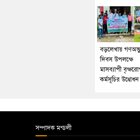
বড়লেখায় গণঅভ্যু
দিবস উপলক্ষে
মাসব্যাপী বৃক্ষর
কর্মসূচির উদ্বোধন
সম্পাদক মন্ডলী