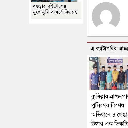
বগুড়ায় দুই ট্রাকের
মুখোমুখি সংঘর্ষে নিহত ৪
এ ক্যাটাগরির আর
কুমিল্লার ব্রাহ্মণপ
পুলিশের বিশেষ
অভিযানে ৪ গ্রেপ্তা
উদ্ধার এক ভিকট