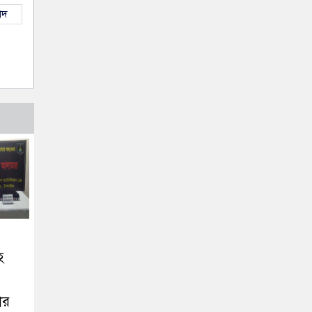
াদ
হ
ার