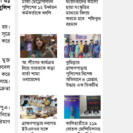
)। ৩১
ঢাকা মেট্রোপলিটন
ফ্যাসিবাদের কালো
পুলিশের ১২ ঊর্ধ্বতন
ছায়া সংস্কৃতির
ুলিশ
কর্মকর্তাকে বদলি
মাধ্যমে বিদায়
করতে হবে : শফিকুর
রহমান
া হয়।
ূত্রে
ী করে
মুক্ত
আ.লীগের কার্যক্রম
কুমিল্লার
ুবেল
নিয়ে ভারতকে কড়া
ব্রাহ্মণপাড়ায়
বার্তা শামা
পুলিশের বিশেষ
র করে
ওবায়েদের
অভিযানে ৪ গ্রেপ্তার,
সেছে।
উদ্ধার এক ভিকটিম
্রেতা
 পুএ।
নিতে
িমাণ
ব্রাহ্মণপাড়ায় নবাগত
কালিহাতীতে ২১৯
ইউএনওর সঙ্গে
বোতল ফেন্সিডিলসহ