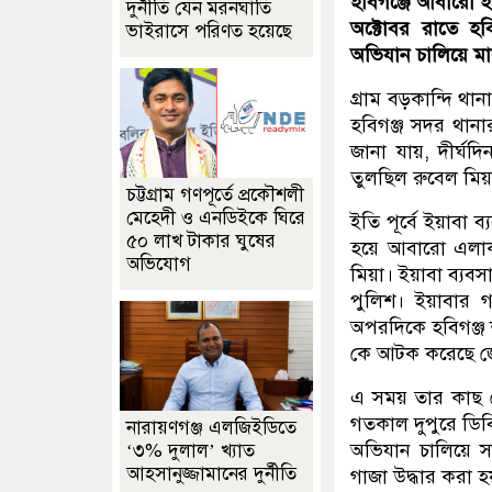
হবিগঞ্জে আবারো ই
দুর্নীতি যেন মরনঘাতি
অক্টোবর রাতে হ
ভাইরাসে পরিণত হয়েছে
অভিযান চালিয়ে 
গ্রাম বড়কান্দি থ
হবিগঞ্জ সদর থান
জানা যায়, দীর্ঘ
তুলছিল রুবেল মিয
চট্টগ্রাম গণপূর্তে প্রকৌশলী
মেহেদী ও এনডিইকে ঘিরে
ইতি পূর্বে ইয়াবা
৫০ লাখ টাকার ঘুষের
হয়ে আবারো এলাক
অভিযোগ
মিয়া। ইয়াবা ব্য
পুলিশ। ইয়াবার গ
অপরদিকে হবিগঞ্জ 
কে আটক করেছে জে
এ সময় তার কাছ থ
গতকাল দুপুরে ড
নারায়ণগঞ্জ এলজিইডিতে
অভিযান চালিয়ে 
‘৩% দুলাল’ খ্যাত
আহসানুজ্জামানের দুর্নীতি
গাজা উদ্ধার করা 