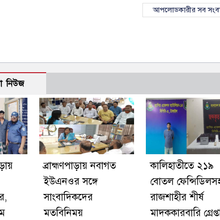
আপলোডকারীর সব সংব
ো নিউজ
াড়ায়
ব্রাহ্মণপাড়ায় নবাগত
কালিহাতীতে ২১৯
ইউএনওর সঙ্গে
বোতল ফেন্সিডিলস
র,
সাংবাদিকদের
রাজশাহীর শীর্ষ
িম
মতবিনিময়
মাদককারবারি গ্রেপ্ত