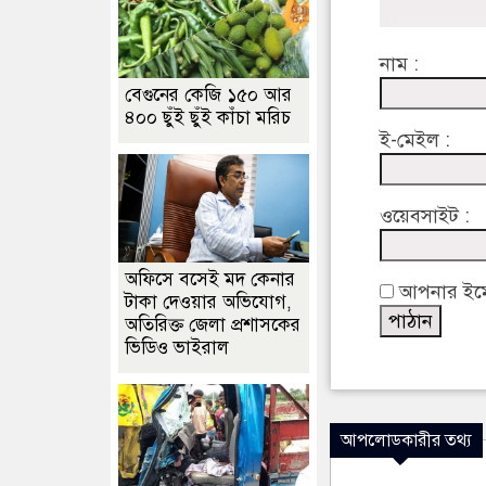
নাম :
বেগুনের কেজি ১৫০ আর
৪০০ ছুঁই ছুঁই কাঁচা মরিচ
ই-মেইল :
ওয়েবসাইট :
অফিসে বসেই মদ কেনার
আপনার ইমেইল
টাকা দেওয়ার অভিযোগ,
অতিরিক্ত জেলা প্রশাসকের
ভিডিও ভাইরাল
আপলোডকারীর তথ্য