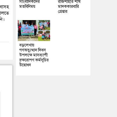
সাংবাদিকদের
রাজশাহীর শীর্ষ
মতবিনিময়
মাদককারবারি
াবাসহ
গ্রেপ্তার
দালতে
নি।
বড়লেখায়
গণঅভ্যুত্থান দিবস
উপলক্ষে মাসব্যাপী
বৃক্ষরোপণ কর্মসূচির
উদ্বোধন