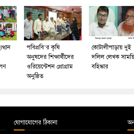
ত্থান
পবিপ্রবি’র কৃষি
কোটালীপাড়ায় দুই
অনুষদের শিক্ষার্থীদের
দলিল লেখক সাময়
োপণ
ওরিয়েন্টেশন প্রোগ্রাম
বহিস্কার
অনুষ্ঠিত
যোগাযোগের ঠিকানা
অন্