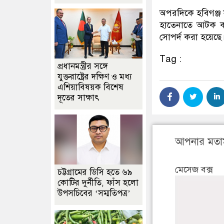
অপরদিকে হবিগঞ্জ 
হাতেনাতে আটক কর
সোপর্দ করা হয়েছে
Tag :
প্রধানমন্ত্রীর সঙ্গে
যুক্তরাষ্ট্রের দক্ষিণ ও মধ্য
এশিয়াবিষয়ক বিশেষ
দূতের সাক্ষাৎ
আপনার মতা
মেসেজ বক্স
চট্টগ্রামের ডিসি হতে ৬৯
কোটির দুর্নীতি, ফাঁস হলো
উপসচিবের ‘সম্মতিপত্র’