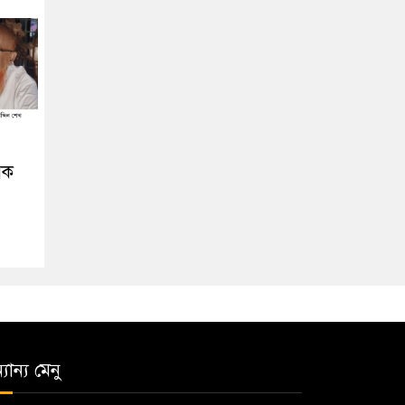
িক
যান্য মেনু