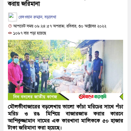
করায় জরিমানা
রেদওয়ান রুম্মান, বড়লেখা
আপডেট সময় ০৬:২৪:৫৭ অপরাহ্ন, রবিবার, ৩০ অক্টোবর ২০২২
১০৬৭ বার পড়া হয়েছে
মৌলভীবাজারের বড়লেখায় ভালো কাঁচা মরিচের সাথে পঁচা
মরিচ ও রঙ মিশিয়ে বাজারজাত করার কারনে
আশিকুজ্জামান নামের এক কারখানা মালিককে ৫০ হাজার
টাকা জরিমানা করা হয়েছে।