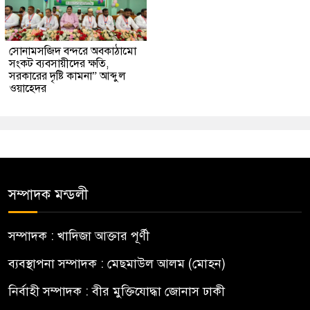
সোনামসজিদ বন্দরে অবকাঠামো
সংকট ব্যবসায়ীদের ক্ষতি,
সরকারের দৃষ্টি কামনা” আব্দুল
ওয়াহেদর
সম্পাদক মন্ডলী
সম্পাদক : খাদিজা আক্তার পূর্ণী
ব্যবস্থাপনা সম্পাদক : মেছমাউল আলম (মোহন)
নির্বাহী সম্পাদক : বীর মুক্তিযোদ্ধা জোনাস ঢাকী