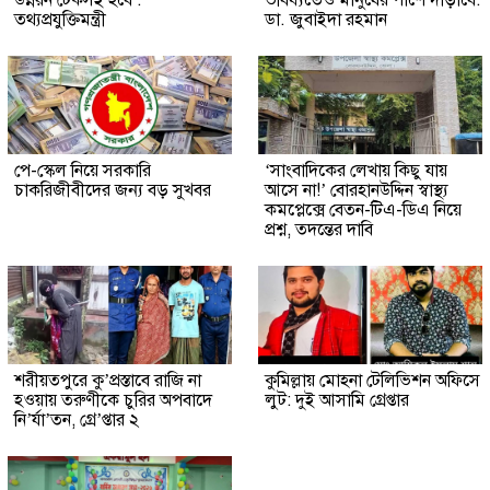
উন্নয়ন টেকসই হবে :
ভবিষ্যতেও মানুষের পাশে দাঁড়াবে:
তথ্যপ্রযুক্তিমন্ত্রী
ডা. জুবাইদা রহমান
পে-স্কেল নিয়ে সরকারি
‘সাংবাদিকের লেখায় কিছু যায়
চাকরিজীবীদের জন্য বড় সুখবর
আসে না!’ বোরহানউদ্দিন স্বাস্থ্য
কমপ্লেক্সে বেতন-টিএ-ডিএ নিয়ে
প্রশ্ন, তদন্তের দাবি
শরীয়তপুরে কু’প্রস্তাবে রাজি না
কুমিল্লায় মোহনা টেলিভিশন অফিসে
হওয়ায় তরুণীকে চুরির অপবাদে
লুট: দুই আসামি গ্রেপ্তার
নি’র্যা’তন, গ্রে’প্তার ২