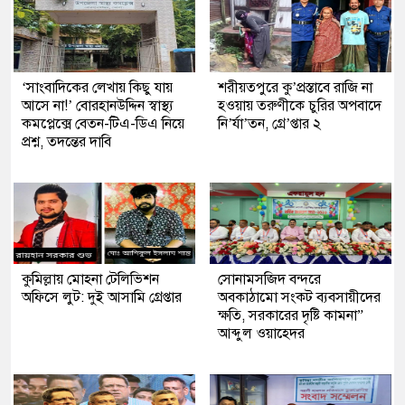
‘সাংবাদিকের লেখায় কিছু যায়
শরীয়তপুরে কু’প্রস্তাবে রাজি না
আসে না!’ বোরহানউদ্দিন স্বাস্থ্য
হওয়ায় তরুণীকে চুরির অপবাদে
কমপ্লেক্সে বেতন-টিএ-ডিএ নিয়ে
নি’র্যা’তন, গ্রে’প্তার ২
প্রশ্ন, তদন্তের দাবি
কুমিল্লায় মোহনা টেলিভিশন
সোনামসজিদ বন্দরে
অফিসে লুট: দুই আসামি গ্রেপ্তার
অবকাঠামো সংকট ব্যবসায়ীদের
ক্ষতি, সরকারের দৃষ্টি কামনা”
আব্দুল ওয়াহেদর