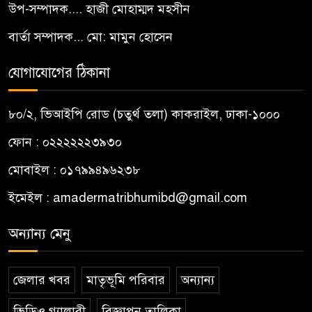
উপ-সম্পাদক.... হাজী মোহাম্মদ মহসীন
বার্তা সম্পাদক... মো: মামুন হোসেন
যোগাযোগের ঠিকানা
৮০/২, ভিআইপি রোড (চতুর্থ তলা) কাকরাইল, ঢাকা-১০০০
ফোন : ০২২২২২২৩৯৩০
মোবাইল : ০১৭৯৯৪৯৬২৩৮
ইমেইল :
amadermatribhumibd@gmail.com
অন্যান্য মেনু
জেলার খবর
মাতৃভূমি পরিবার
অন্যান্য
ভিডিও গ্যালারী
বিজ্ঞাপন তালিকা