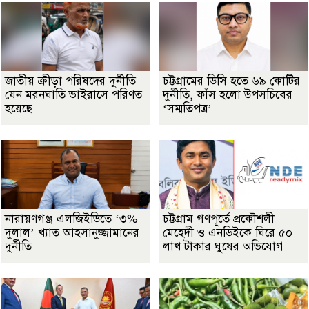
জাতীয় ক্রীড়া পরিষদের দুর্নীতি
চট্টগ্রামের ডিসি হতে ৬৯ কোটির
যেন মরনঘাতি ভাইরাসে পরিণত
দুর্নীতি, ফাঁস হলো উপসচিবের
হয়েছে
‘সম্মতিপত্র’
নারায়ণগঞ্জ এলজিইডিতে ‘৩%
চট্টগ্রাম গণপূর্তে প্রকৌশলী
দুলাল’ খ্যাত আহসানুজ্জামানের
মেহেদী ও এনডিইকে ঘিরে ৫০
দুর্নীতি
লাখ টাকার ঘুষের অভিযোগ