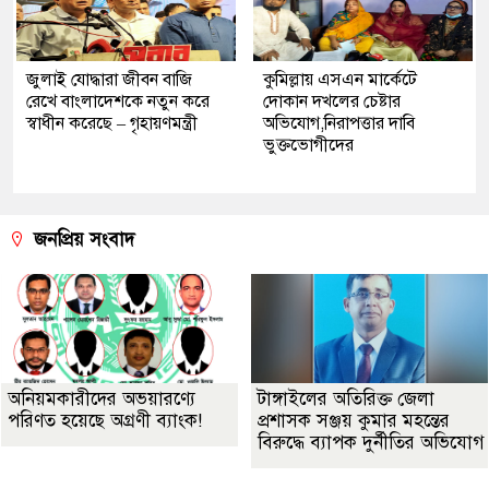
জুলাই যোদ্ধারা জীবন বাজি
কুমিল্লায় এসএন মার্কেটে
রেখে বাংলাদেশকে নতুন করে
দোকান দখলের চেষ্টার
স্বাধীন করেছে – গৃহায়ণমন্ত্রী
অভিযোগ,নিরাপত্তার দাবি
ভুক্তভোগীদের
জনপ্রিয় সংবাদ
অনিয়মকারীদের অভয়ারণ্যে
টাঙ্গাইলের অতিরিক্ত জেলা
পরিণত হয়েছে অগ্রণী ব্যাংক!
প্রশাসক সঞ্জয় কুমার মহন্তের
বিরুদ্ধে ব্যাপক দুর্নীতির অভিযোগ