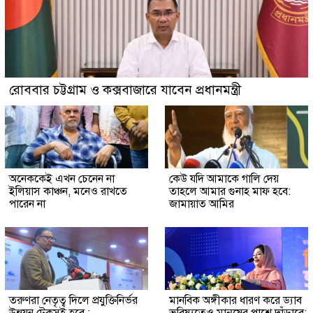
রোববার চট্টগ্রাম ও কক্সবাজারে যাবেন প্রধানমন্ত্রী
অনেককেই এখন চেনেন না
কেউ যদি আমাকে গালি দেয়
ইলিয়াস কাঞ্চন, মনেও রাখতে
তাহলে আমার গুনাহ মাফ হবে:
পারেন না
জামায়াত আমির
তরুণরা নেতৃত্ব দিলে প্রযুক্তিনির্ভর
মানবিক অঙ্গীকার ধারণ করে ড্যাব