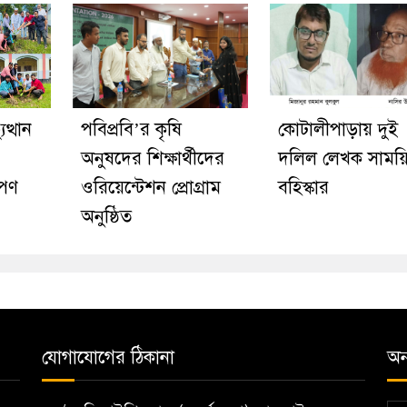
ত্থান
পবিপ্রবি’র কৃষি
কোটালীপাড়ায় দুই
অনুষদের শিক্ষার্থীদের
দলিল লেখক সাময়
োপণ
ওরিয়েন্টেশন প্রোগ্রাম
বহিস্কার
অনুষ্ঠিত
যোগাযোগের ঠিকানা
অন্