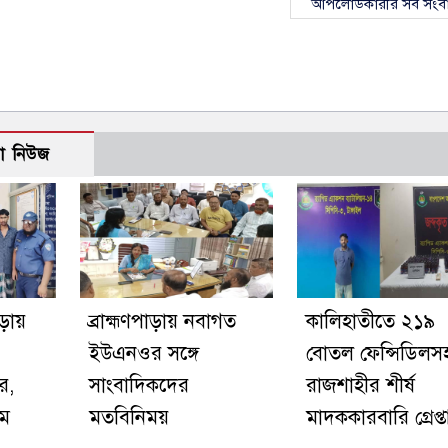
আপলোডকারীর সব সংব
ো নিউজ
াড়ায়
ব্রাহ্মণপাড়ায় নবাগত
কালিহাতীতে ২১৯
ইউএনওর সঙ্গে
বোতল ফেন্সিডিলস
র,
সাংবাদিকদের
রাজশাহীর শীর্ষ
িম
মতবিনিময়
মাদককারবারি গ্রেপ্ত