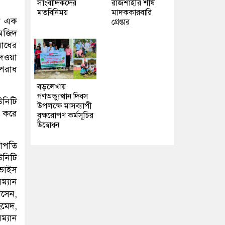
সাংবাদিকদের
রাজশাহীর শীর্ষ
মতবিনিময়
মাদককারবারি
ণে এক
গ্রেপ্তার
 মজিদ
াধের
েওয়া
অপরাধ
বড়লেখায়
গণঅভ্যুত্থান দিবস
উনিটি
উপলক্ষে মাসব্যাপী
র করে
বৃক্ষরোপণ কর্মসূচির
উদ্বোধন
াপতি
নিটি
ভাইস
ম্যান
োসেন,
মেদ,
ম্যান