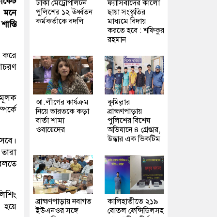
ভোকেট
ঢাকা মেট্রোপলিটন
ফ্যাসিবাদের কালো
পুলিশের ১২ ঊর্ধ্বতন
ছায়া সংস্কৃতির
 মনে
কর্মকর্তাকে বদলি
মাধ্যমে বিদায়
াস্তি
করতে হবে : শফিকুর
রহমান
ি করে
 আচরণ
তমূলক
আ.লীগের কার্যক্রম
কুমিল্লার
পর্কে
নিয়ে ভারতকে কড়া
ব্রাহ্মণপাড়ায়
বার্তা শামা
পুলিশের বিশেষ
ওবায়েদের
অভিযানে ৪ গ্রেপ্তার,
উদ্ধার এক ভিকটিম
আসবে।
 তারা
বলতে
লিশিং
ব্রাহ্মণপাড়ায় নবাগত
কালিহাতীতে ২১৯
র হয়ে
ইউএনওর সঙ্গে
বোতল ফেন্সিডিলসহ