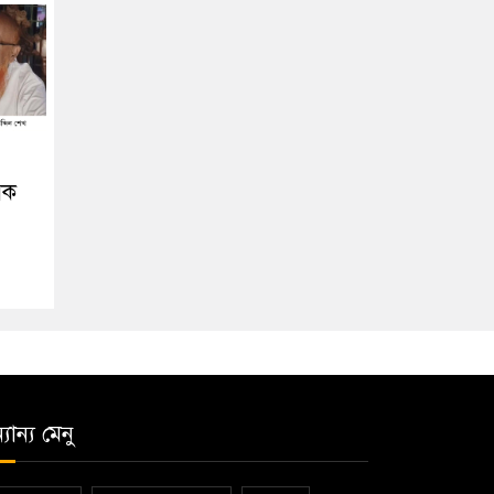
িক
যান্য মেনু