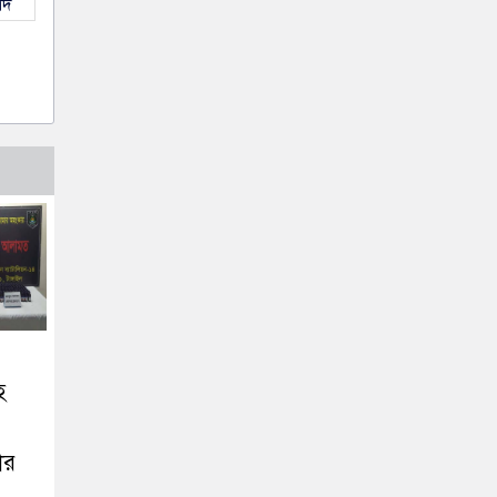
াদ
হ
ার