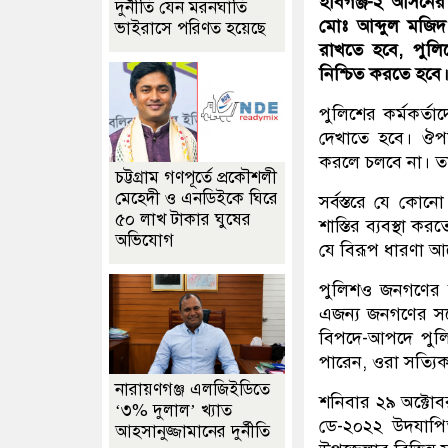
হবিগঞ্জ-২ আসনের
দুর্নীতি যেন মরনঘাতি
মোঃ আব্দুল মজি
ভাইরাসে পরিণত হয়েছে
রাখতে হবে, পুলি
নিশ্চিত করতে হবে
পুলিশের কর্মকর্তা
দেখাতে হবে। ঔপন
করলে চলবে না। তা
চট্টগ্রাম গণপূর্তে প্রকৌশলী
মেহেদী ও এনডিইকে ঘিরে
সর্বস্তরে যে কোন
৫০ লাখ টাকার ঘুষের
শাস্তির ব্যবস্থা ক
অভিযোগ
যে বিরূপ ধারণা আছ
পুলিশও জনগণের ক
এজন্য জনগণের সঙ
বিপদে-আপদে পুল
পারেন, ওরা সত্যিক
নারায়ণগঞ্জ এলজিইডিতে
শনিবার ২৯ অক্টোব
‘৩% দুলাল’ খ্যাত
ডে-২০২২ উদযাপিত
আহসানুজ্জামানের দুর্নীতি