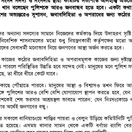
 সংসদ সদস্য ও সংসদীয় স্থায়ী কমিটির সভাপতি আলহাজ্ব এড
দ খান বলেছেন পুলিশকে আরও জনবান্ধব হতে হবে। একটা কথা
শের অভ্যন্তরেও সুশাসন, জবাবদিহিতা ও অপরাধের জন্য কঠোর শ
।
দের অন্যান্য সদস্যের সামনে নিজেদের কর্মকাণ্ড দিয়ে উদাহরণ সৃষ্ট
িবেশিক শাসনামলের মতো শুধু নিয়ন্ত্রণকারী কর্তৃপক্ষের মতো
দের সেবাধর্মী মনোভাব নিয়ে জনগণের আস্থা অর্জন করতে হবে।
ো কাজের কঠোর জবাবদিহিতা ও অপরাধমূলক কাজের জন্য দৃষ্টান্
রতে পারলে পরিস্থিতির উন্নতি হবে সন্দেহ নেই। মানুষের মনে পুলিশ সম্
ে, তা ধীরে ধীরে কেটে যাবে।
াছে পৌঁছাতে পারবে। মানুষের আস্থা ও বিশ্বাসও তখন ফিরে 
্গে পুলিশের আরও বেশি বেশি যোগাযোগ স্থাপন করতে হবে, যেন
িশকেই শেষ ভরসার আশ্রয়স্থল ভাবতে পারেন; যেন নিঃসংকোচে 
ার অর্থেই জনগণের বন্ধু।
র সকালে বানিয়াচংয়ে শান্তির পায়রা ও বেলুন উড়িয়ে কমিউনিটি পু
 হয়েছে। এসময় থানার সামন থেকে একটি বর্ণাঢ্য র‌্যালি বে