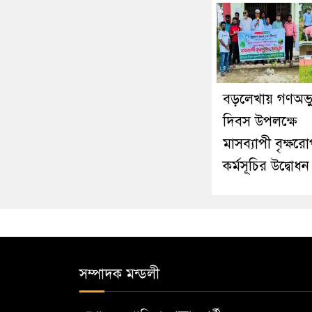
বড়লেখায় গণঅভ্যু
দিবস উপলক্ষে
মাসব্যাপী বৃক্ষর
কর্মসূচির উদ্বোধন
সম্পাদক মন্ডলী