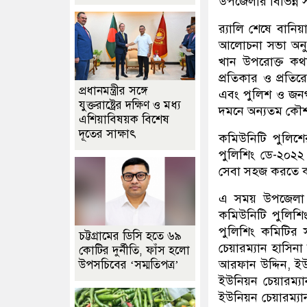
উপজেলার বিভিন্ন স
র‌্যালি শেষে বানি
আলোচনা সভা অনুষ
খান উপরোক্ত কথ
প্রতিকার ও প্রতি
প্রধানমন্ত্রীর সঙ্গে
এবং পুলিশ ও জনগণ
যুক্তরাষ্ট্রের দক্ষিণ ও মধ্য
দমনে অন্যতম কৌশ
এশিয়াবিষয়ক বিশেষ
দূতের সাক্ষাৎ
কমিউনিটি পুলিশের ম
পুলিশিং ডে-২০২২।
সেবা সহজ করতে ক
এ সময় উপজেলা ন
কমিউনিটি পুলিশ
পুলিশিং কমিটির
চট্টগ্রামের ডিসি হতে ৬৯
চেয়ারম্যান হাসিন
কোটির দুর্নীতি, ফাঁস হলো
আরফান উদ্দিন, ই
উপসচিবের ‘সম্মতিপত্র’
ইউনিয়ন চেয়ারম্
ইউনিয়ন চেয়ারম্যা