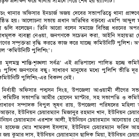
ড়ক প্রদক্ষিণ করে থানার সামনে গিয়ে শেষ হয় ‌র‌্যালিটি।
য়াচং থানার অফিসার ইনচার্জ অজয় দেবের সভাপতিত্বে থানা প্রাঙ্গ
্ঠিত হয়। আলোচনা সভায় প্রধান অতিথির বক্তব্যে এমপি আব্দুল
া গুলি বলেছেন। তিনি আরো বলেন সমাজে বিভিন্ন ধরনের অপর
রোধমূলক ব্যবস্থা নেওয়া, জনগণকে সচেতন করা, আইনি সহায়তা দ
ের সম্পৃক্ততা বৃদ্ধি করতে কাজ করে যাচ্ছে কমিউনিটি পুলিশ। 
ল ‘কমিউনিটি পুলিশিং’।
ূলমন্ত্র শান্তি-শৃঙ্খলা সর্বত্র’ এই প্রতিপাদ্যে পালিত হচ্ছে কমি
 পুলিশ জনগণের বন্ধু। সাধারণ মানুষের মধ্যে পুলিশি ভীতি দূ
মিউনিটি পুলিশিং-এর বিকল্প নেই।
ির্বাহী অফিসার পদ্মসন সিংহ, উপজেলা আওয়ামী লীগের সভ
িং কমিটির সভাপতি আমীর হোসেন মাস্টার, সহ সভাপতি ও কমিউ
 সাধারণ সম্পাদক বিপুল ভূষণ রায়, উপজেলা পরিষদের মহিলা 
া আক্তার, ইউনিয়ন চেয়ারম্যান মিজানুর রহমান খান, ইউনিয়ন চেয়ার
উনিয়ন চেয়ারম্যান এরশাদ আলী, ইউনিয়ন চেয়ারম্যান আনোয়ার হ
যান হাফেজ মোঃ শামরুল ইসলাম, ইউনিয়ন চেয়ারম্যান ফরিদ আহ
ন জয় কুমার দাস, ইউনিয়ন চেয়ারম্যান ছাদিক মিয়া, ইউনিয়ন চেয়ার