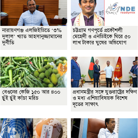
নারায়ণগঞ্জ এলজিইডিতে ‘৩%
চট্টগ্রাম গণপূর্তে প্রকৌশলী
দুলাল’ খ্যাত আহসানুজ্জামানের
মেহেদী ও এনডিইকে ঘিরে ৫০
দুর্নীতি
লাখ টাকার ঘুষের অভিযোগ
বেগুনের কেজি ১৫০ আর ৪০০
প্রধানমন্ত্রীর সঙ্গে যুক্তরাষ্ট্রের দক্ষিণ
ছুঁই ছুঁই কাঁচা মরিচ
ও মধ্য এশিয়াবিষয়ক বিশেষ
দূতের সাক্ষাৎ