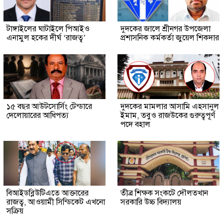
টাঙ্গাইলের ঘাটাইলে পিআইও
দুদকের জালে শ্রীনগর উপজেলা
এনামুল হকের দীর্ঘ ‘রাজত্ব’
প্রশাসনিক কর্মকর্তা জুয়েল শিকদার
১৫ বছর আউটসোর্সিং টেন্ডারে
দুদকের মামলার আসামি এহসানুল
দেলোয়ারের আধিপত্য
ইমাম, তবুও রাজউকের গুরুত্বপূর্ণ
পদে বহাল
বিআইডব্লিউটিএতে আক্তারের
তীব্র শিক্ষক সংকটে দৌলতখান
রাজত্ব, আওয়ামী সিন্ডিকেট এখনো
সরকারি উচ্চ বিদ্যালয়
সক্রিয়