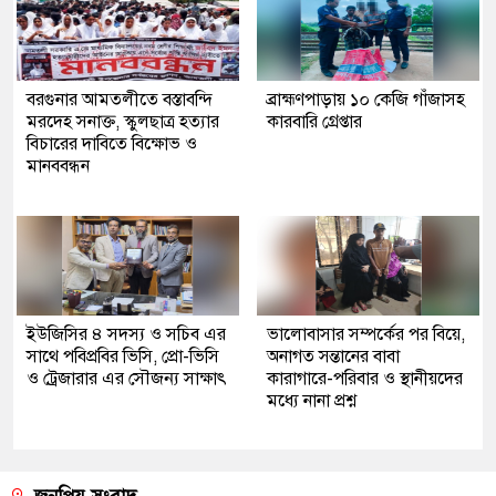
বরগুনার আমতলীতে বস্তাবন্দি
​ব্রাহ্মণপাড়ায় ১০ কেজি গাঁজাসহ
মরদেহ সনাক্ত, স্কুলছাত্র হত্যার
কারবারি গ্রেপ্তার
বিচারের দাবিতে বিক্ষোভ ও
মানববন্ধন
ইউজিসির ৪ সদস্য ও সচিব এর
ভালোবাসার সম্পর্কের পর বিয়ে,
সাথে পবিপ্রবির ভিসি, প্রো-ভিসি
অনাগত সন্তানের বাবা
ও ট্রেজারার এর সৌজন্য সাক্ষাৎ
কারাগারে-পরিবার ও স্থানীয়দের
মধ্যে নানা প্রশ্ন