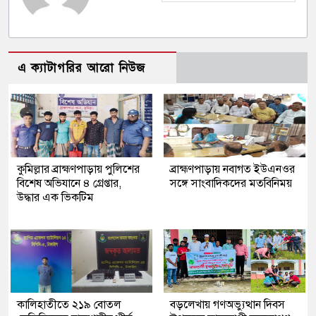
এ ক্যাটাগরির আরো নিউজ
কুমিল্লার ব্রাহ্মণপাড়ায় পুলিশের
ব্রাহ্মণপাড়ায় নবাগত ইউএনওর
বিশেষ অভিযানে ৪ গ্রেপ্তার,
সঙ্গে সাংবাদিকদের মতবিনিময়
উদ্ধার এক ভিকটিম
কালিহাতীতে ২১৯ বোতল
বড়লেখায় গণঅভ্যুত্থান দিবস