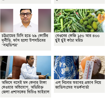
চট্টগ্রামের ডিসি হতে ৬৯ কোটির
বেগুনের কেজি ১৫০ আর ৪০০
দুর্নীতি, ফাঁস হলো উপসচিবের
ছুঁই ছুঁই কাঁচা মরিচ
‘সম্মতিপত্র’
অফিসে বসেই মদ কেনার টাকা
এল নিনোর ভয়াবহ প্রভাব নিয়ে
দেওয়ার অভিযোগ, অতিরিক্ত
জাতিসংঘের সতর্কবার্তা
জেলা প্রশাসকের ভিডিও ভাইরাল