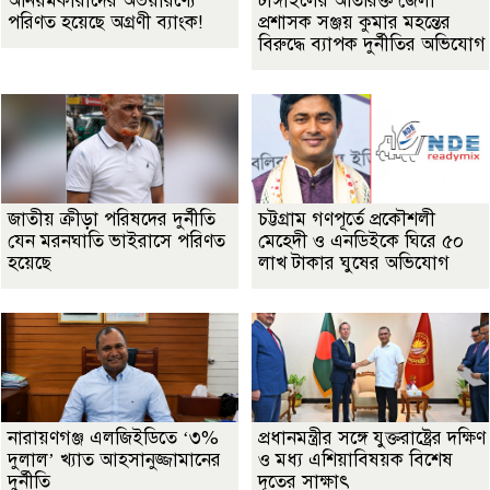
অনিয়মকারীদের অভয়ারণ্যে
টাঙ্গাইলের অতিরিক্ত জেলা
পরিণত হয়েছে অগ্রণী ব্যাংক!
প্রশাসক সঞ্জয় কুমার মহন্তের
বিরুদ্ধে ব্যাপক দুর্নীতির অভিযোগ
জাতীয় ক্রীড়া পরিষদের দুর্নীতি
চট্টগ্রাম গণপূর্তে প্রকৌশলী
যেন মরনঘাতি ভাইরাসে পরিণত
মেহেদী ও এনডিইকে ঘিরে ৫০
হয়েছে
লাখ টাকার ঘুষের অভিযোগ
নারায়ণগঞ্জ এলজিইডিতে ‘৩%
প্রধানমন্ত্রীর সঙ্গে যুক্তরাষ্ট্রের দক্ষিণ
দুলাল’ খ্যাত আহসানুজ্জামানের
ও মধ্য এশিয়াবিষয়ক বিশেষ
দুর্নীতি
দূতের সাক্ষাৎ