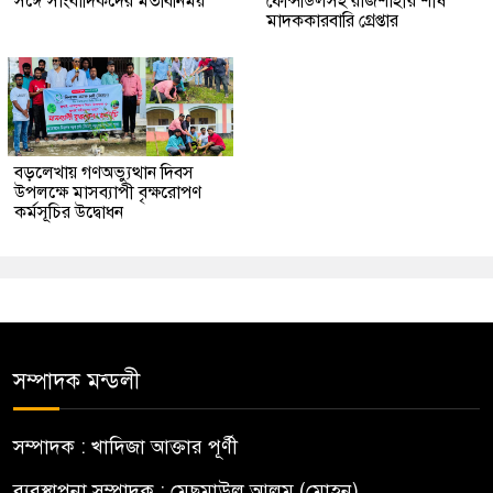
সঙ্গে সাংবাদিকদের মতবিনিময়
ফেন্সিডিলসহ রাজশাহীর শীর্ষ
মাদককারবারি গ্রেপ্তার
বড়লেখায় গণঅভ্যুত্থান দিবস
উপলক্ষে মাসব্যাপী বৃক্ষরোপণ
কর্মসূচির উদ্বোধন
সম্পাদক মন্ডলী
সম্পাদক : খাদিজা আক্তার পূর্ণী
ব্যবস্থাপনা সম্পাদক : মেছমাউল আলম (মোহন)