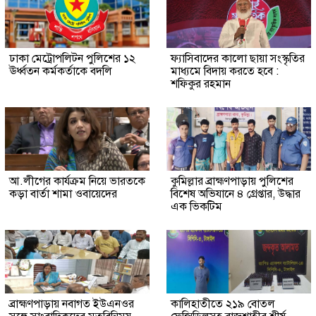
ঢাকা মেট্রোপলিটন পুলিশের ১২
ফ্যাসিবাদের কালো ছায়া সংস্কৃতির
ঊর্ধ্বতন কর্মকর্তাকে বদলি
মাধ্যমে বিদায় করতে হবে :
শফিকুর রহমান
আ.লীগের কার্যক্রম নিয়ে ভারতকে
কুমিল্লার ব্রাহ্মণপাড়ায় পুলিশের
কড়া বার্তা শামা ওবায়েদের
বিশেষ অভিযানে ৪ গ্রেপ্তার, উদ্ধার
এক ভিকটিম
ব্রাহ্মণপাড়ায় নবাগত ইউএনওর
কালিহাতীতে ২১৯ বোতল