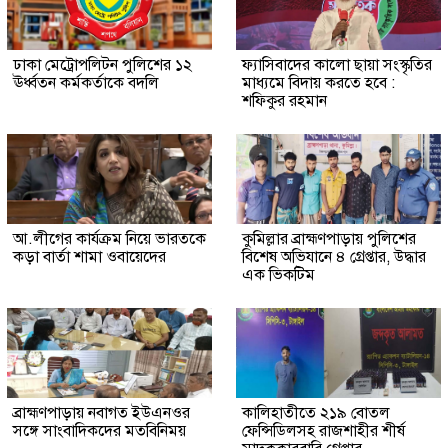
ঢাকা মেট্রোপলিটন পুলিশের ১২
ফ্যাসিবাদের কালো ছায়া সংস্কৃতির
ঊর্ধ্বতন কর্মকর্তাকে বদলি
মাধ্যমে বিদায় করতে হবে :
শফিকুর রহমান
আ.লীগের কার্যক্রম নিয়ে ভারতকে
কুমিল্লার ব্রাহ্মণপাড়ায় পুলিশের
কড়া বার্তা শামা ওবায়েদের
বিশেষ অভিযানে ৪ গ্রেপ্তার, উদ্ধার
এক ভিকটিম
ব্রাহ্মণপাড়ায় নবাগত ইউএনওর
কালিহাতীতে ২১৯ বোতল
সঙ্গে সাংবাদিকদের মতবিনিময়
ফেন্সিডিলসহ রাজশাহীর শীর্ষ