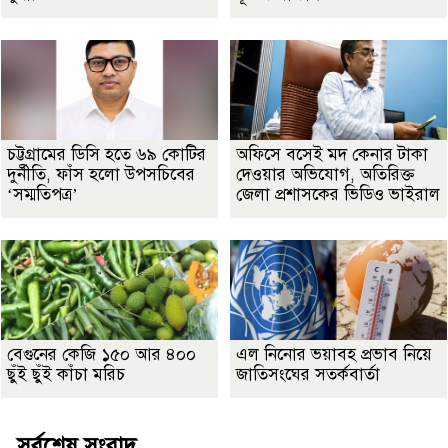
চট্টগ্রামের ডিসি হতে ৬৯ কোটির
অফিসে বসেই মদ কেনার টাকা
দুর্নীতি, ফাঁস হলো উপসচিবের
দেওয়ার অভিযোগ, অতিরিক্ত
‘সম্মতিপত্র’
জেলা প্রশাসকের ভিডিও ভাইরাল
বেগুনের কেজি ১৫০ আর ৪০০
এল নিনোর ভয়াবহ প্রভাব নিয়ে
ছুঁই ছুঁই কাঁচা মরিচ
জাতিসংঘের সতর্কবার্তা
সর্বশেষ সংবাদ