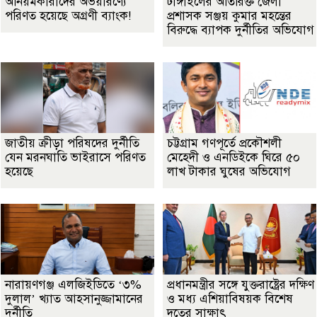
অনিয়মকারীদের অভয়ারণ্যে
টাঙ্গাইলের অতিরিক্ত জেলা
পরিণত হয়েছে অগ্রণী ব্যাংক!
প্রশাসক সঞ্জয় কুমার মহন্তের
বিরুদ্ধে ব্যাপক দুর্নীতির অভিযোগ
জাতীয় ক্রীড়া পরিষদের দুর্নীতি
চট্টগ্রাম গণপূর্তে প্রকৌশলী
যেন মরনঘাতি ভাইরাসে পরিণত
মেহেদী ও এনডিইকে ঘিরে ৫০
হয়েছে
লাখ টাকার ঘুষের অভিযোগ
নারায়ণগঞ্জ এলজিইডিতে ‘৩%
প্রধানমন্ত্রীর সঙ্গে যুক্তরাষ্ট্রের দক্ষিণ
দুলাল’ খ্যাত আহসানুজ্জামানের
ও মধ্য এশিয়াবিষয়ক বিশেষ
দুর্নীতি
দূতের সাক্ষাৎ