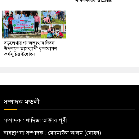
মাদককারবারি গ্রেপ্তার
বড়লেখায় গণঅভ্যুত্থান দিবস
উপলক্ষে মাসব্যাপী বৃক্ষরোপণ
কর্মসূচির উদ্বোধন
সম্পাদক মন্ডলী
সম্পাদক : খাদিজা আক্তার পূর্ণী
ব্যবস্থাপনা সম্পাদক : মেছমাউল আলম (মোহন)