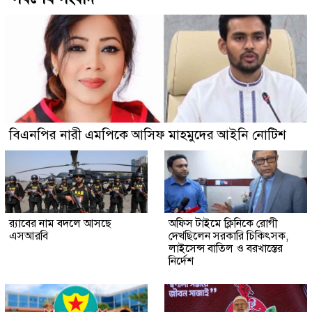
বিএনপির নারী এমপিকে আসিফ মাহমুদের আইনি নোটিশ
র‍্যাবের নাম বদলে আসছে
অফিস টাইমে ক্লিনিকে রোগী
এসআরবি
দেখছিলেন সরকারি চিকিৎসক,
লাইসেন্স বাতিল ও বরখাস্তের
নির্দেশ