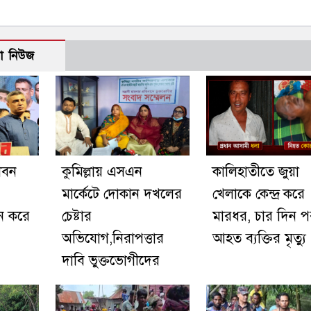
ো নিউজ
ীবন
কুমিল্লায় এসএন
কালিহাতীতে জুয়া
মার্কেটে দোকান দখলের
খেলাকে কেন্দ্র করে
ন করে
চেষ্টার
মারধর, চার দিন 
অভিযোগ,নিরাপত্তার
আহত ব্যক্তির মৃত্যু
দাবি ভুক্তভোগীদের