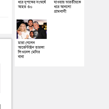
ধরে দুপক্ষের সংঘর্ষে
যাওয়ায় ভারতীয়কে
আহত ৩০
ধরে আনলো
গ্রামবাসী
মারা গেলেন
আর্জেন্টাইন তারকা
লিওনেল মেসির
বাবা