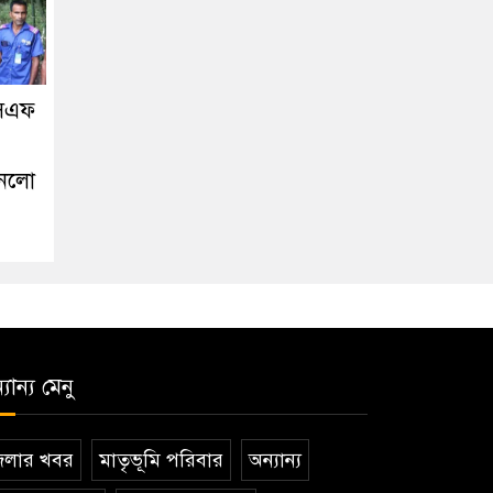
এসএফ
আনলো
যান্য মেনু
েলার খবর
মাতৃভূমি পরিবার
অন্যান্য