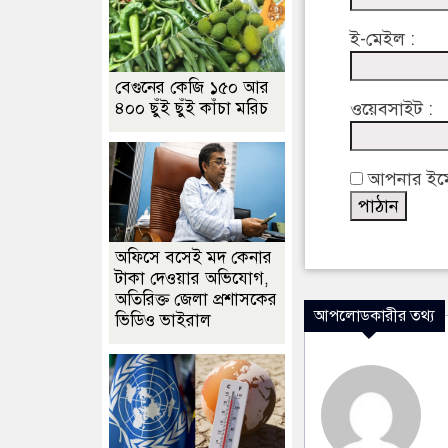
ই-মেইল :
বেগুনের কেজি ১৫০ আর
৪০০ ছুঁই ছুঁই কাঁচা মরিচ
ওয়েবসাইট :
আপনার ইমেইল
অফিসে বসেই মদ কেনার
টাকা দেওয়ার অভিযোগ,
অতিরিক্ত জেলা প্রশাসকের
আপলোডকারীর তথ্য
ভিডিও ভাইরাল