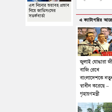
এল নিনোর ভয়াবহ প্রভাব
নিয়ে জাতিসংঘের
সতর্কবার্তা
এ ক্যাটাগরির আর
জুলাই যোদ্ধারা জ
বাজি রেখে
বাংলাদেশকে নতু
স্বাধীন করেছে –
গৃহায়ণমন্ত্রী