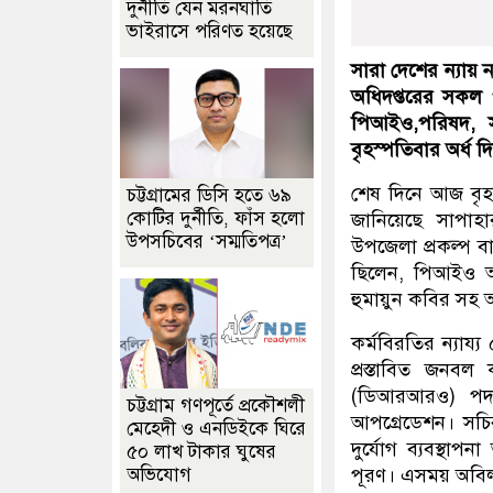
দুর্নীতি যেন মরনঘাতি
ভাইরাসে পরিণত হয়েছে
সারা দেশের ন্যায় নও
অধিদপ্তরের সকল প
পিআইও,পরিষদ, সম
বৃহস্পতিবার অর্ধ
শেষ দিনে আজ বৃহস
চট্টগ্রামের ডিসি হতে ৬৯
কোটির দুর্নীতি, ফাঁস হলো
জানিয়েছে সাপাহ
উপসচিবের ‘সম্মতিপত্র’
উপজেলা প্রকল্প বা
ছিলেন, পিআইও 
হুমায়ুন কবির সহ অন
কর্মবিরতির ন্যায্
প্রস্তাবিত জনবল 
(ডিআরআরও) পদ আ
চট্টগ্রাম গণপূর্তে প্রকৌশলী
আপগ্রেডেশন। সচিব
মেহেদী ও এনডিইকে ঘিরে
দুর্যোগ ব্যবস্থা
৫০ লাখ টাকার ঘুষের
অভিযোগ
পূরণ। এসময় অবিলম