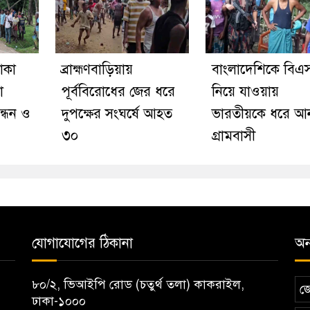
াকা
ব্রাহ্মণবাড়িয়ায়
বাংলাদেশিকে বি
া
পূর্ববিরোধের জের ধরে
নিয়ে যাওয়ায়
ন্ধন ও
দুপক্ষের সংঘর্ষে আহত
ভারতীয়কে ধরে 
৩০
গ্রামবাসী
যোগাযোগের ঠিকানা
অন্
৮০/২, ভিআইপি রোড (চতুর্থ তলা) কাকরাইল,
জ
ঢাকা-১০০০