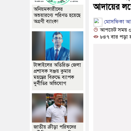
আদায়ের লক্ষ
অনিয়মকারীদের
অভয়ারণ্যে পরিণত হয়েছে
মোসফিকা আক্
অগ্রণী ব্যাংক!
আপডেট সময় ০১:০
৮৪৭ বার পড়া 
টাঙ্গাইলের অতিরিক্ত জেলা
প্রশাসক সঞ্জয় কুমার
মহন্তের বিরুদ্ধে ব্যাপক
দুর্নীতির অভিযোগ
জাতীয় ক্রীড়া পরিষদের