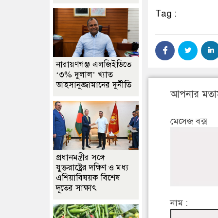
Tag :
নারায়ণগঞ্জ এলজিইডিতে
‘৩% দুলাল’ খ্যাত
আহসানুজ্জামানের দুর্নীতি
আপনার মতা
মেসেজ বক্স
প্রধানমন্ত্রীর সঙ্গে
যুক্তরাষ্ট্রের দক্ষিণ ও মধ্য
এশিয়াবিষয়ক বিশেষ
দূতের সাক্ষাৎ
নাম :