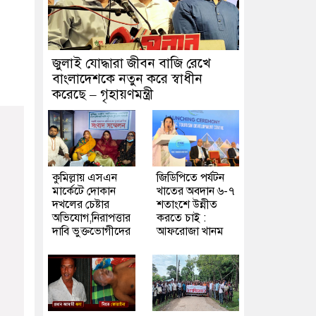
জুলাই যোদ্ধারা জীবন বাজি রেখে
বাংলাদেশকে নতুন করে স্বাধীন
করেছে – গৃহায়ণমন্ত্রী
কুমিল্লায় এসএন
জিডিপিতে পর্যটন
মার্কেটে দোকান
খাতের অবদান ৬-৭
দখলের চেষ্টার
শতাংশে উন্নীত
অভিযোগ,নিরাপত্তার
করতে চাই :
দাবি ভুক্তভোগীদের
আফরোজা খানম