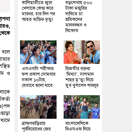
কালিহাতীতে জুয়া
বড়লেখায় ৫০০
খেলাকে কেন্দ্র করে
টাকা মজুরির
মারধর, চার দিন পর
দাবিতে চা
্থাপনা
আহত ব্যক্তির মৃত্যু
শ্রমিকদের
মানববন্ধন ও
রআরও,
বিক্ষোভ
 থেকে
ে বলে
পাহার
স্থিত
এসএসসি পরীক্ষার
রিজভীর বক্তব্য
েম ও
ফল প্রকাশ সোমবার
‘মিথ্যা’, সালমান
সকাল ১০টায়,
শাহর মৃ’ত্যু নিয়ে
যেভাবে জানা যাবে
মুখ খুললেন শাবনূর
আলোকে
কর্তা
ও)পদ
এছাড়া
ধ্যমে
ব্রাহ্মণবাড়িয়ায়
বাংলাদেশিকে
পূর্ববিরোধের জের
বিএসএফ নিয়ে